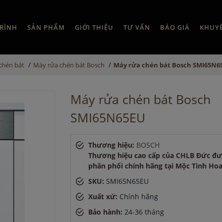
RÌNH
SẢN PHẨM
GIỚI THIỆU
TƯ VẤN
BÁO GIÁ
KHUY
/
/
chén bát
Máy rửa chén bát Bosch
Máy rửa chén bát Bosch SMI65N6
Máy rửa chén bát Bosch
SMI65N65EU
Thương hiệu:
BOSCH
Thương hiệu cao cấp của CHLB Đức đ
phân phối chính hãng tại Mộc Tinh Ho
SKU:
SMI65N65EU
Xuất xứ:
Chính hãng
Bảo hành:
24-36 tháng