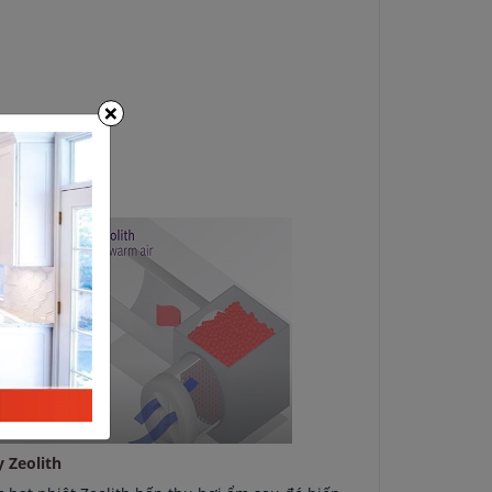
×
y Zeolith