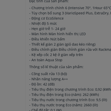
Đặc tính của sản phẩm:
- Chương trình chính 6 (Intensive 70°, 1Hour 65°C
- Tùy chọn bổ sung 3 (VarioSpeed Plus, ExtraDry,
- Động cơ EcoSilence
- Nhiệt độ 5 mức
- Hẹn giờ trễ 1- 24 giờ
- Màn hình Màn hình hiển thị LED
- Điều khiển Nút bấm
- Thiết kế giàn 2 giàn (giỏ dao kéo riêng)
- Điều chỉnh giàn Điều chỉnh giàn rửa với Rackma
- Kệ xếp cốc 2 kệ ở giàn xếp trên
- An toàn Aqua Stop
Thông số kĩ thuật của sản phẩm:
- Công suất rửa 13 (bộ)
- Nhãn năng lượng A++
- Độ ồn: 42 (dB)
- Tiêu thụ điện trong chương trình Eco: 0,92 (kWh
- Tiêu thụ điện trong Eco (năm): 262 (kWh)
- Tiêu thụ nước trong chương trình Eco: 9,5 (lít)
- Tiêu thụ nước trong Eco (năm): 2660 (lít)
- Chế độ tắt: 0,1 (W)