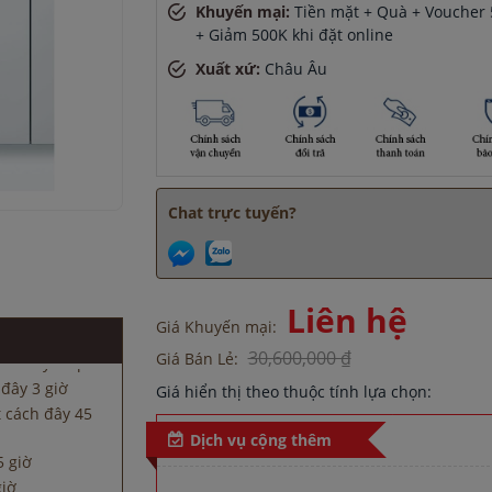
Khuyến mại:
Tiền mặt + Quà + Voucher 5
+ Giảm 500K khi đặt online
Xuất xứ:
Châu Âu
giờ
Chat trực tuyến?
ách đây 45 phút
đây 3 giờ
 cách đây 45
Liên hệ
5 giờ
Giá Khuyến mại:
giờ
30,600,000 ₫
Giá Bán Lẻ:
ách đây 45 phút
đây 3 giờ
Giá hiển thị theo thuộc tính lựa chọn:
 cách đây 45
Dịch vụ cộng thêm
5 giờ
giờ