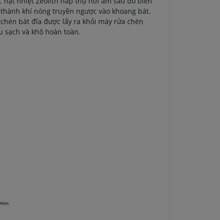
c hạt nhiệt Zeolith hấp thụ hơi ẩm sau đó biến
 thành khí nóng truyền ngược vào khoang bát.
 chén bát đĩa được lấy ra khỏi máy rửa chén
u sạch và khô hoàn toàn.