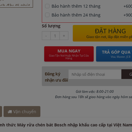
ách đây 45 phút
Bảo hành thêm 12 tháng
+600
đây 3 giờ
Bảo hành thêm 24 tháng
+900
Số lượng
ĐẶT HÀNG
-
+
Giao tận nơi, lắp đặt miễn p
MUA NGAY
TRẢ GÓP QUA 
Giao Tận Nơi Hoặc Nhận Tại Cửa
Visa, Master, JCB
Hàng
Đăng ký
nhận ưu đãi
Giờ làm việc: 8:00-21:00
Đơn hàng sau 18h sẽ giao hàng vào ngày hôm s
Vận chuyển
ính thức Máy rửa chén bát Bosch nhập khẩu cao cấp tại Việt Nam