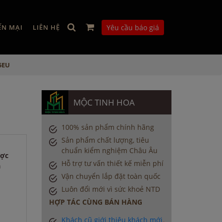
ẾN MẠI
LIÊN HỆ
Yêu cầu báo giá
5EU
MỘC TINH HOA
100% sản phẩm chính hãng
Sản phẩm chất lượng, tiêu
chuẩn kiểm nghiệm Châu Âu
ược
Hỗ trợ tư vấn thiết kế miễn phí
a
Vận chuyển lắp đặt toàn quốc
Luôn đổi mới vì sức khoẻ NTD
HỢP TÁC CÙNG BÁN HÀNG
Khách cũ giới thiệu khách mới