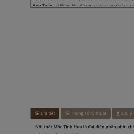
Anh Tuấn
-
ở Đồng Nai đã mua chậu vòi rửa bát c
Chị Hà
-
ở Đồng Nai đã mua chậu vòi rửa bát cách 
Chi tiết
Thông số kỹ thuật
Lưu ý
Nội thất Mộc Tinh Hoa là đại diện phân phối ch