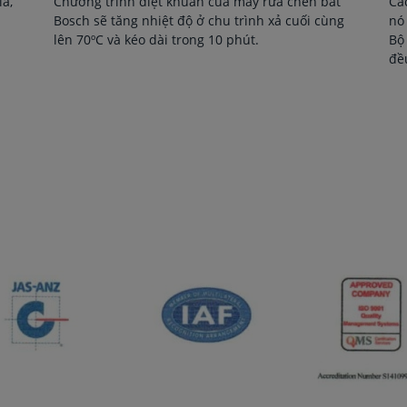
a,
Chương trình diệt khuẩn của máy rửa chén bát
Cá
Bosch sẽ tăng nhiệt độ ở chu trình xả cuối cùng
nó
lên 70ºC và kéo dài trong 10 phút.
Bộ
đề