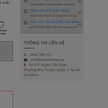
 triệu
(Giới thiệu khách & nhận voucher)
Dành cho CTV bán hàng
(Giới thiệu khách & nhận hoa hồng)
Kiến trúc sư nội thất, nhà thầu
(Chiết khấu đặc biệt cho công trình)
THÔNG TIN LIÊN HỆ
0906 396 012
info@moctinhhoa.vn
Số 877 Huỳnh Tấn Phát,
Phường Phú Thuận, Quận 7, Tp Hồ
Chí Minh