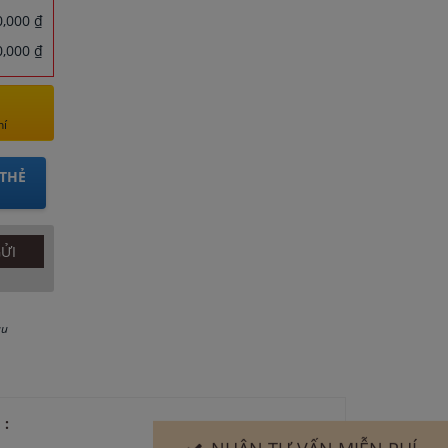
,000 ₫
,000 ₫
hí
THẺ
au
 :