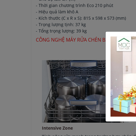
- Thời gian chương trình Eco 210 phút
- Hiệu quả làm khô A
- Kích thước (C x R x S): 815 x 598 x 573 (mm)
- Trọng lượng tịnh: 37 kg
- Tổng trọng lượng: 39 kg
CÔNG NGHỆ MÁY RỬA CHÉN BÁT BOSCH (THE
Intensive Zone