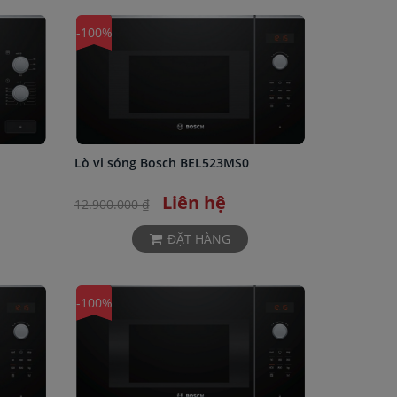
-100%
Lò vi sóng Bosch BEL523MS0
Liên hệ
12.900.000 ₫
ĐẶT HÀNG
-100%