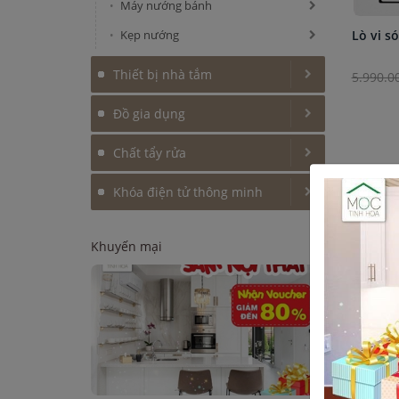
Máy nướng bánh
Kẹp nướng
Lò vi s
Thiết bị nhà tắm
5.990.0
Đồ gia dụng
Chất tẩy rửa
Khóa điện tử thông minh
Khuyến mại