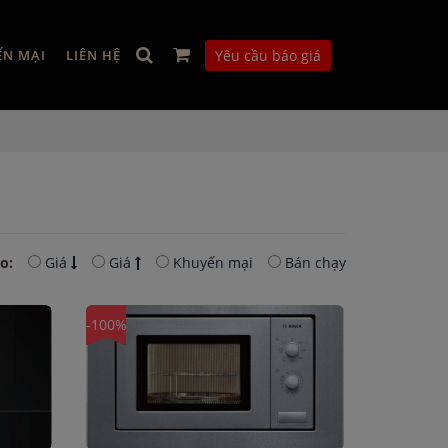
ẾN MẠI
LIÊN HỆ
Yêu cầu báo giá
o:
Giá
Giá
Khuyến mại
Bán chạy
-100%