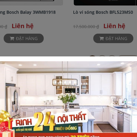
óng Bosch Balay 3WMB1918
Lò vi sóng Bosch BFL523MS0
Liên hệ
Liên hệ
00 ₫
17.500.000 ₫
ĐẶT HÀNG
ĐẶT HÀNG
1
2
3
Kế tiếp