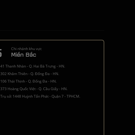
5
Chi nhánh khu vực
Miền Bắc
41 Thanh Nhàn - Q. Hai Bà Trưng - HN.
302 Khâm Thiên - Q. Đống Đa - HN.
106 Thái Thịnh - Q. Đống Đa - HN.
373 Hoàng Quốc Việt - Q. Cầu Giấy - HN.
Trụ sở: 1448 Huỳnh Tấn Phát - Quận 7 - TPHCM.