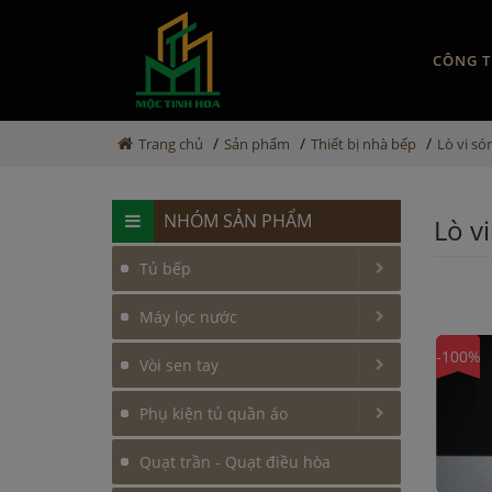
CÔNG T
/
/
/
Trang chủ
Sản phẩm
Thiết bị nhà bếp
Lò vi só
NHÓM SẢN PHẨM
Lò v
Tủ bếp
Máy lọc nước
-100%
Vòi sen tay
Phụ kiện tủ quần áo
Quạt trần - Quạt điều hòa