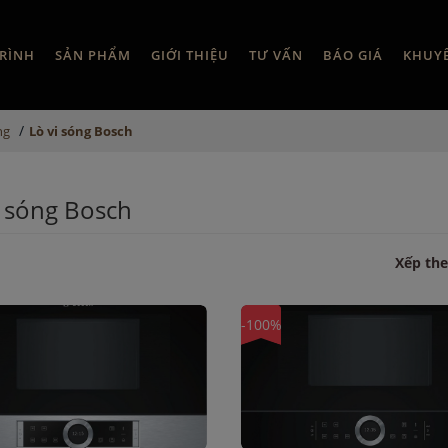
RÌNH
SẢN PHẨM
GIỚI THIỆU
TƯ VẤN
BÁO GIÁ
KHUY
/
ng
Lò vi sóng Bosch
i sóng Bosch
Xếp the
-100%