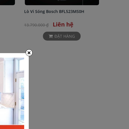
Lò Vi Sóng Bosch BFL523MS0H
Liên hệ
13.790.000 ₫
ĐẶT HÀNG
×