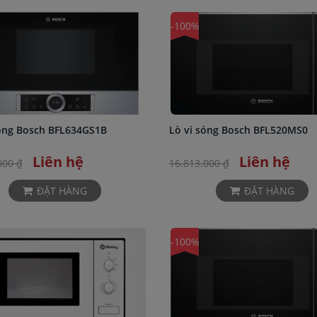
-100%
óng Bosch BFL634GS1B
Lò vi sóng Bosch BFL520MS0
Liên hệ
Liên hệ
000 ₫
16.813.000 ₫
ĐẶT HÀNG
ĐẶT HÀNG
-100%