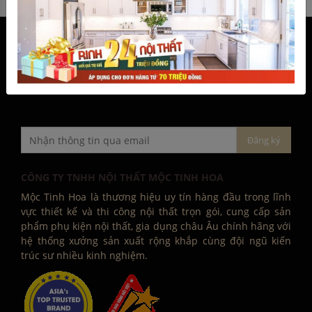
CÔNG TY TNHH NỘI THẤT MỘC TINH HOA
Mộc Tinh Hoa là thương hiệu uy tín hàng đầu trong lĩnh
vực thiết kế và thi công nội thất trọn gói, cung cấp sản
phẩm phụ kiện nội thất, gia dụng châu Âu chính hãng với
hệ thống xưởng sản xuất rộng khắp cùng đội ngũ kiến
trúc sư nhiều kinh nghiệm.