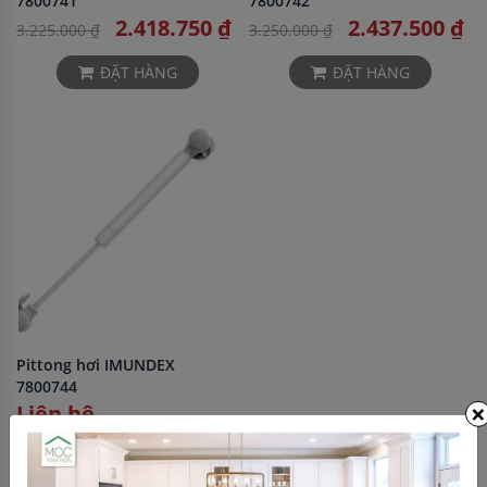
7800741
7800742
2.418.750 ₫
2.437.500 ₫
3.225.000 ₫
3.250.000 ₫
ĐẶT HÀNG
ĐẶT HÀNG
Pittong hơi IMUNDEX
7800744
×
Liên hệ
ĐẶT HÀNG