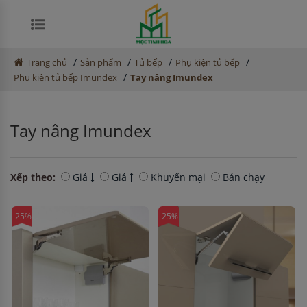
/
/
/
/
Trang chủ
Sản phẩm
Tủ bếp
Phụ kiện tủ bếp
/
Phụ kiện tủ bếp Imundex
Tay nâng Imundex
Tay nâng Imundex
Xếp theo:
Giá
Giá
Khuyến mại
Bán chạy
-25%
-25%