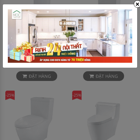
×
Bồn cầu 2 khối Compact
Bồn cầu 2 khối Compact
Hafele 588.79.405
Hafele 588.79.404
5.150.000 ₫
5.730.000 ₫
6.863.636 ₫
7.642.593 ₫
ĐẶT HÀNG
ĐẶT HÀNG
-25%
-25%