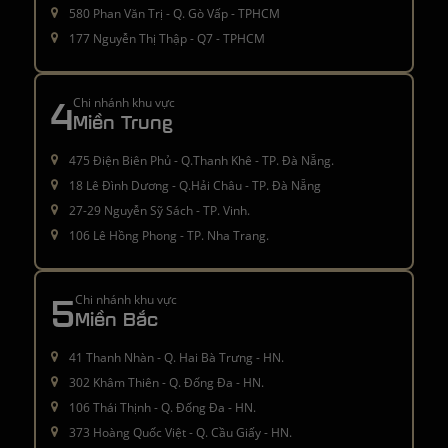
580 Phan Văn Trị - Q. Gò Vấp - TPHCM
177 Nguyễn Thị Thập - Q7 - TPHCM
4
Chi nhánh khu vực
Miền Trung
475 Điện Biên Phủ - Q.Thanh Khê - TP. Đà Nẵng.
18 Lê Đình Dương - Q.Hải Châu - TP. Đà Nẵng
27-29 Nguyễn Sỹ Sách - TP. Vinh.
106 Lê Hồng Phong - TP. Nha Trang.
5
Chi nhánh khu vực
Miền Bắc
41 Thanh Nhàn - Q. Hai Bà Trưng - HN.
302 Khâm Thiên - Q. Đống Đa - HN.
106 Thái Thịnh - Q. Đống Đa - HN.
373 Hoàng Quốc Việt - Q. Cầu Giấy - HN.