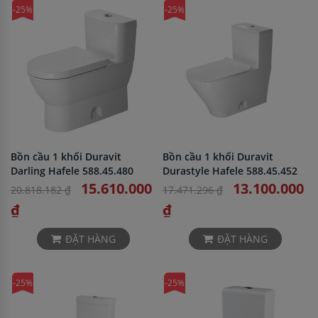
-25%
-25%
Bồn cầu 1 khối Duravit
Bồn cầu 1 khối Duravit
Darling Hafele 588.45.480
Durastyle Hafele 588.45.452
15.610.000
13.100.000
20.818.182 ₫
17.471.296 ₫
₫
₫
ĐẶT HÀNG
ĐẶT HÀNG
-25%
-25%