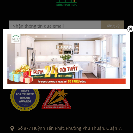
×
CÔNG TY TNHH NỘI THẤT MỘC TINH HOA
Mộc Tinh Hoa là thương hiệu uy tín hàng đầu trong lĩnh
vực thiết kế và thi công nội thất trọn gói, cung cấp sản
phẩm phụ kiện nội thất, gia dụng châu Âu chính hãng với
hệ thống xưởng sản xuất rộng khắp cùng đội ngũ kiến
trúc sư nhiều kinh nghiệm.
Số 877 Huỳnh Tấn Phát, Phường Phú Thuận, Quận 7,