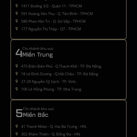
1411 Đường 3/2 - Quận 11 - TPHCM
591 Hoàng Văn Thụ - Q. Tân Bình - TPHCM
580 Phan Văn Trị - Q. Gò Vấp - TPHCM
177 Nguyễn Thị Thập - Q7 - TPHCM
4
Chi nhánh khu vực
Miền Trung
475 Điện Biên Phủ - Q.Thanh Khê - TP. Đà Nẵng.
18 Lê Đình Dương - Q.Hải Châu - TP. Đà Nẵng
27-29 Nguyễn Sỹ Sách - TP. Vinh.
106 Lê Hồng Phong - TP. Nha Trang.
5
Chi nhánh khu vực
Miền Bắc
41 Thanh Nhàn - Q. Hai Bà Trưng - HN.
302 Khâm Thiên - Q. Đống Đa - HN.