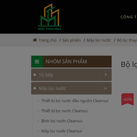
CÔNG T
/
/
/
Trang chủ
Sản phẩm
Máy lọc nước
Bộ lọc thay
NHÓM SẢN PHẨM
Bộ l
Tủ bếp
Máy lọc nước
-49%
Thiết bị lọc nước đầu nguồn Cleansui
Thiết bị lọc nước Cleansui
Bình lọc nước Cleansui
Máy lọc nước Cleansui