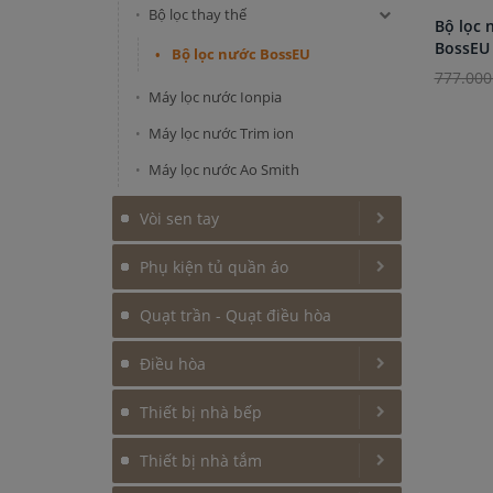
Bộ lọc thay thế
Bộ lọc 
BossEU
Bộ lọc nước BossEU
777.000
Máy lọc nước Ionpia
Máy lọc nước Trim ion
Máy lọc nước Ao Smith
Vòi sen tay
Phụ kiện tủ quần áo
Quạt trần - Quạt điều hòa
Điều hòa
Thiết bị nhà bếp
Thiết bị nhà tắm