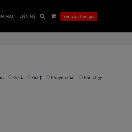
ẾN MẠI
LIÊN HỆ
Yêu cầu báo giá
o:
Giá
Giá
Khuyến mại
Bán chạy