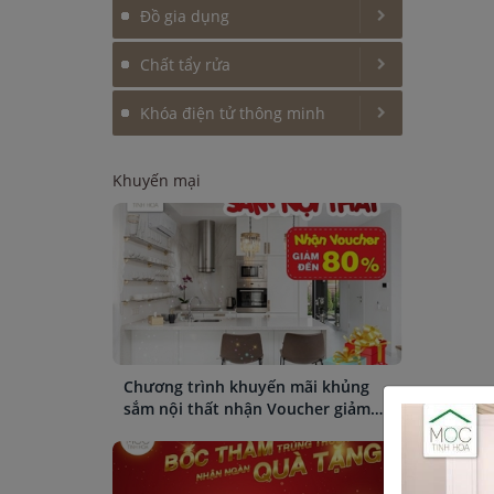
Đồ gia dụng
Chất tẩy rửa
Khóa điện tử thông minh
Khuyến mại
Chương trình khuyến mãi khủng
sắm nội thất nhận Voucher giảm
giá đến 80%