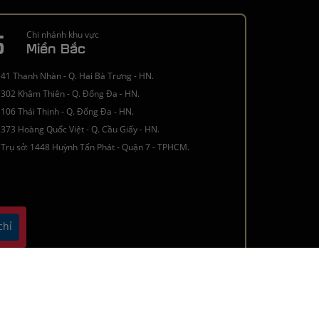
5
Chi nhánh khu vực
Miền Bắc
41 Thanh Nhàn - Q. Hai Bà Trưng - HN.
302 Khâm Thiên - Q. Đống Đa - HN.
106 Thái Thịnh - Q. Đống Đa - HN.
373 Hoàng Quốc Việt - Q. Cầu Giấy - HN.
Trụ sở: 1448 Huỳnh Tấn Phát - Quận 7 - TPHCM.
chỉ