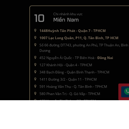
10
Chi nhánh khu vực
Miền Nam
1448Huỳnh Tấn Phát - Quận 7 - TPHCM
1007 Lạc Long Quân, P11, Q. Tân Bình, TP HCM
Số 66 đường DT743, phường An Phú, TP Thuận An, Bình
Dương
452 Nguyễn Ái Quốc - TP Biên Hoà -
Đồng Nai
127 Khánh Hội - Quận 4 - TPHCM
348 Bạch Đằng - Quận Bình Thạnh - TPHCM
1411 Đường 3/2 - Quận 11 - TPHCM
591 Hoàng Văn Thụ - Q. Tân Bình - TPHCM
580 Phan Văn Trị - Q. Gò Vấp - TPHCM
177 Nguyễn Thị Thập - Q7 - TPHCM
Â© 2016 - 2021
moctinhhoa.vn
. All rights reserved