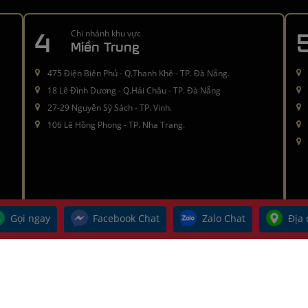
4
Chi nhánh khu vực
Miền Trung
475 Điện Biên Phủ - Q.Thanh Khê - TP. Đà Nẵng.
18 Lê Đình Dương - Q.Hải Châu - TP. Đà Nẵng
27-29 Nguyễn Sỹ Sách - TP. Vinh.
106 Lê Hồng Phong - TP. Nha Trang.
Gọi ngay
Facebook Chat
Zalo Chat
Địa 