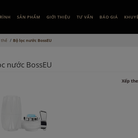
RÌNH
SẢN PHẨM
GIỚI THIỆU
TƯ VẤN
BÁO GIÁ
KHUY
/
 thế
Bộ lọc nước BossEU
ọc nước BossEU
Xếp the