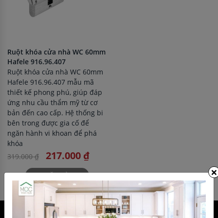
Ruột khóa cửa nhà WC 60mm
Hafele 916.96.407
Ruột khóa cửa nhà WC 60mm
Hafele 916.96.407 mẫu mã
thiết kế phong phú, giúp đáp
ứng nhu cầu thẩm mỹ từ cơ
bản đến cao cấp. Hệ thống bi
bên trong được gia cố để
ngăn hành vi khoan để phá
khóa
217.000 ₫
319.000 ₫
×
ĐẶT HÀNG