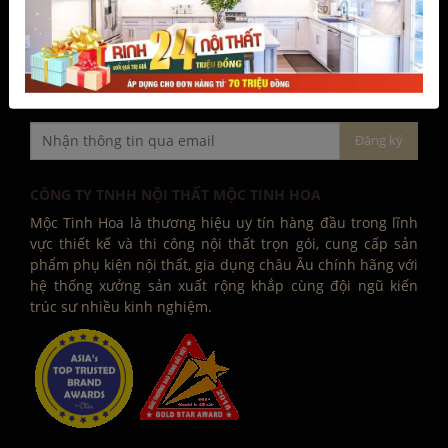
CÔNG TY TNHH NỘI THẤT MỘC TINH HOA
Mộc Tinh Hoa là thương hiệu uy tín hàng đầu trong lĩnh
vực thiết kế và thi công nội thất trọn gói, cung cấp sản
phẩm phụ kiện nội thất, gia dụng châu Âu chính hãng với
hệ thống xưởng sản xuất rộng khắp cùng đội ngũ kiến
trúc sư nhiều kinh nghiệm.