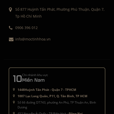
Số 877 Huỳnh Tấn Phát, Phường Phú Thuận, Quận 7,
Tp Hồ Chí Minh
0906 396 012
info@moctinhhoa.vn
10
Chi nhánh khu vực
Miền Nam
1448Huỳnh Tấn Phát - Quận 7 - TPHCM
1007 Lạc Long Quân, P11, Q. Tân Bình, TP HCM
Số 66 đường DT743, phường An Phú, TP Thuận An, Bình
Dương
452 Nguyễn Ái Quốc - TP Biên Hoà -
Đồng Nai