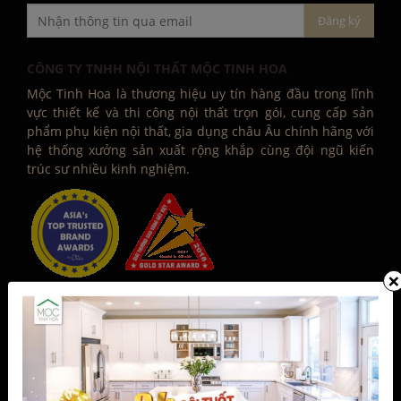
CÔNG TY TNHH NỘI THẤT MỘC TINH HOA
Mộc Tinh Hoa là thương hiệu uy tín hàng đầu trong lĩnh
vực thiết kế và thi công nội thất trọn gói, cung cấp sản
phẩm phụ kiện nội thất, gia dụng châu Âu chính hãng với
hệ thống xưởng sản xuất rộng khắp cùng đội ngũ kiến
trúc sư nhiều kinh nghiệm.
×
Số 877 Huỳnh Tấn Phát, Phường Phú Thuận, Quận 7,
Tp Hồ Chí Minh
0906 396 012