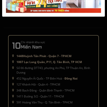
info@moctinhhoa.vn
10
Chi nhánh khu vực
Miền Nam
1448Huỳnh Tấn Phát - Quận 7 - TPHCM
1007 Lạc Long Quân, P11, Q. Tân Bình, TP HCM
Số 66 đường DT743, phường An Phú, TP Thuận An, Bình
Dương
452 Nguyễn Ái Quốc - TP Biên Hoà -
Đồng Nai
127 Khánh Hội - Quận 4 - TPHCM
348 Bạch Đằng - Quận Bình Thạnh - TPHCM
1411 Đường 3/2 - Quận 11 - TPHCM
591 Hoàng Văn Thụ - Q. Tân Bình - TPHCM