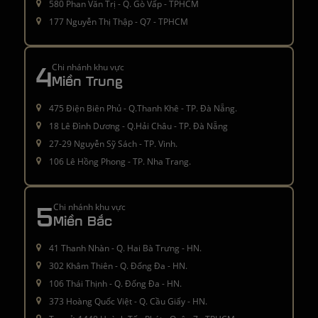
580 Phan Văn Trị - Q. Gò Vấp - TPHCM
177 Nguyễn Thị Thập - Q7 - TPHCM
4
Chi nhánh khu vực
Miền Trung
475 Điện Biên Phủ - Q.Thanh Khê - TP. Đà Nẵng.
18 Lê Đình Dương - Q.Hải Châu - TP. Đà Nẵng
27-29 Nguyễn Sỹ Sách - TP. Vinh.
106 Lê Hồng Phong - TP. Nha Trang.
5
Chi nhánh khu vực
Miền Bắc
41 Thanh Nhàn - Q. Hai Bà Trưng - HN.
302 Khâm Thiên - Q. Đống Đa - HN.
106 Thái Thịnh - Q. Đống Đa - HN.
373 Hoàng Quốc Việt - Q. Cầu Giấy - HN.