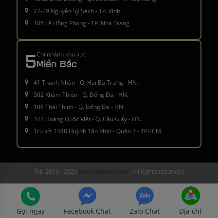
27-29 Nguyễn Sỹ Sách - TP. Vinh.
106 Lê Hồng Phong - TP. Nha Trang.
5
Chi nhánh khu vực
Miền Bắc
41 Thanh Nhàn - Q. Hai Bà Trưng - HN.
302 Khâm Thiên - Q. Đống Đa - HN.
106 Thái Thịnh - Q. Đống Đa - HN.
373 Hoàng Quốc Việt - Q. Cầu Giấy - HN.
Trụ sở: 1448 Huỳnh Tấn Phát - Quận 7 - TPHCM.
Â© 2016 - 2021
moctinhhoa.vn
. All rights reserved
Gọi ngay
Facebook Chat
Zalo Chat
Địa chỉ