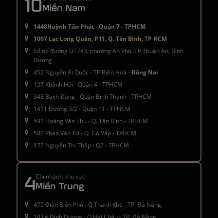
10
Miền Nam
1448Huỳnh Tấn Phát - Quận 7 - TPHCM
1007 Lạc Long Quân, P11, Q. Tân Bình, TP HCM
Số 66 đường DT743, phường An Phú, TP Thuận An, Bình
Dương
452 Nguyễn Ái Quốc - TP Biên Hoà -
Đồng Nai
127 Khánh Hội - Quận 4 - TPHCM
348 Bạch Đằng - Quận Bình Thạnh - TPHCM
1411 Đường 3/2 - Quận 11 - TPHCM
591 Hoàng Văn Thụ - Q. Tân Bình - TPHCM
580 Phan Văn Trị - Q. Gò Vấp - TPHCM
177 Nguyễn Thị Thập - Q7 - TPHCM
4
Chi nhánh khu vực
Miền Trung
475 Điện Biên Phủ - Q.Thanh Khê - TP. Đà Nẵng.
18 Lê Đình Dương - Q.Hải Châu - TP. Đà Nẵng