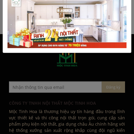
₫
ĐẶT HÀNG
ĐẶT HÀNG
CÔNG TY TNHH NỘI THẤT MỘC TINH HOA
Mộc Tinh Hoa là thương hiệu uy tín hàng đầu trong lĩnh
vực thiết kế và thi công nội thất trọn gói, cung cấp sản
phẩm phụ kiện nội thất, gia dụng châu Âu chính hãng với
hệ thống xưởng sản xuất rộng khắp cùng đội ngũ kiến