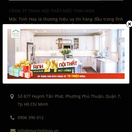
CÔNG TY TNHH NỘI THẤT MỘC TINH HOA
Mộc Tinh Hoa là thương hiệu uy tín hàng đầu trong lĩnh
×
vực thiết kế và thi công nội thất trọn gói, cung cấp sản
phẩm phụ kiện nội thất, gia dụng châu Âu chính hãng với
hệ thống xưởng sản xuất rộng khắp cùng đội ngũ kiến
trúc sư nhiều kinh nghiệm.
Số 877 Huỳnh Tấn Phát, Phường Phú Thuận, Quận 7,
Tp Hồ Chí Minh
0906 396 012
info@moctinhhoa.vn