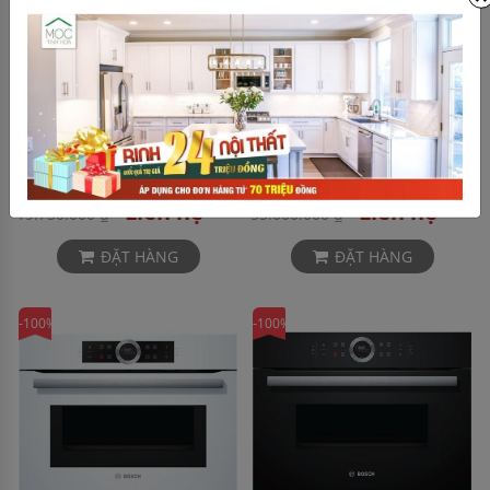
Lò nướng Bosch HBA13B254A
Lò nướng kèm vi sóng Bosch
CMG636BS1
Liên hệ
Liên hệ
19.750.000 ₫
55.000.000 ₫
ĐẶT HÀNG
ĐẶT HÀNG
-100%
-100%