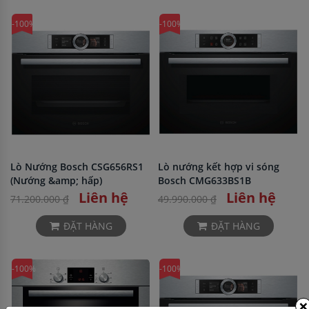
-100%
-100%
Lò Nướng Bosch CSG656RS1
Lò nướng kết hợp vi sóng
(Nướng &amp; hấp)
Bosch CMG633BS1B
Liên hệ
Liên hệ
71.200.000 ₫
49.990.000 ₫
ĐẶT HÀNG
ĐẶT HÀNG
-100%
-100%
×