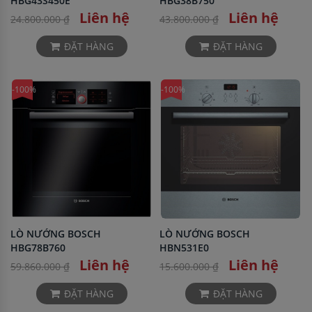
HBG43S450E
HBG38B750
Liên hệ
Liên hệ
24.800.000 ₫
43.800.000 ₫
ĐẶT HÀNG
ĐẶT HÀNG
-100%
-100%
LÒ NƯỚNG BOSCH
LÒ NƯỚNG BOSCH
HBG78B760
HBN531E0
Liên hệ
Liên hệ
59.860.000 ₫
15.600.000 ₫
ĐẶT HÀNG
ĐẶT HÀNG