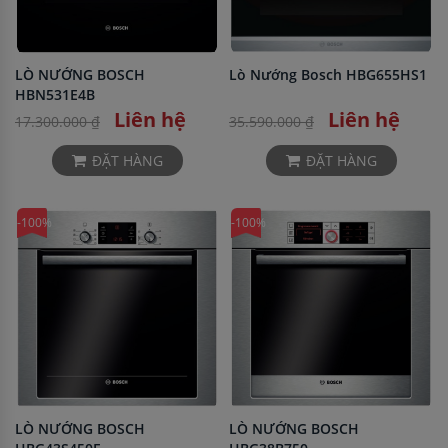
LÒ NƯỚNG BOSCH
Lò Nướng Bosch HBG655HS1
HBN531E4B
Liên hệ
Liên hệ
17.300.000 ₫
35.590.000 ₫
ĐẶT HÀNG
ĐẶT HÀNG
-100%
-100%
LÒ NƯỚNG BOSCH
LÒ NƯỚNG BOSCH