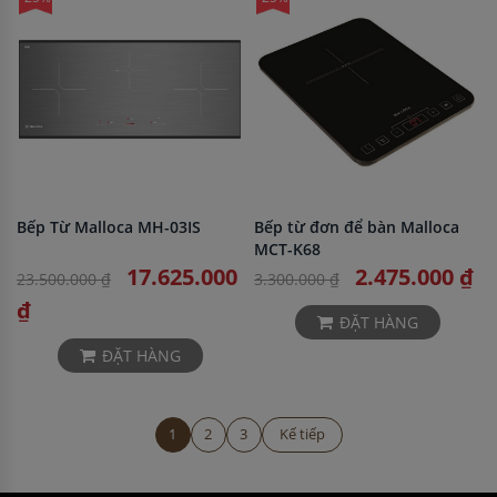
Bếp Từ Malloca MH-03IS
Bếp từ đơn để bàn Malloca
MCT-K68
17.625.000
2.475.000 ₫
23.500.000 ₫
3.300.000 ₫
₫
ĐẶT HÀNG
ĐẶT HÀNG
1
2
3
Kế tiếp