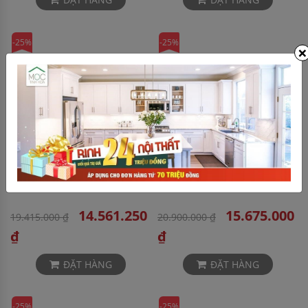
-25%
-25%
×
Bếp Từ Malloca MH-02I D
Bếp Từ Malloca MH-02IS
14.561.250
15.675.000
19.415.000 ₫
20.900.000 ₫
₫
₫
ĐẶT HÀNG
ĐẶT HÀNG
-25%
-25%