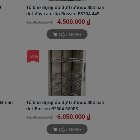
U
Tủ kho đựng đồ dự trữ inox 304 nan
dẹt đáy cao cấp Bosseu BS304.445
4.500.000 ₫
10.000.000 ₫
ĐẶT HÀNG
-53%
04 nan
Tủ kho đựng đồ dự trữ inox 304 nan
dẹt Bosseu BS304.660PS
6.050.000 ₫
12.866.000 ₫
ĐẶT HÀNG