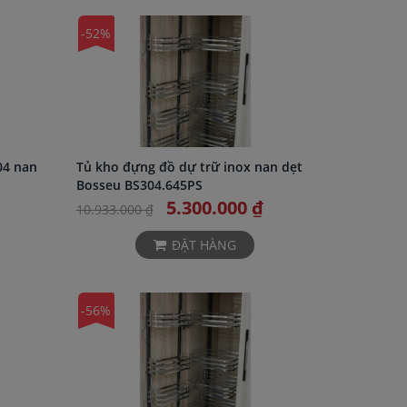
-52%
04 nan
Tủ kho đựng đồ dự trữ inox nan dẹt
Bosseu BS304.645PS
5.300.000 ₫
10.933.000 ₫
ĐẶT HÀNG
-56%