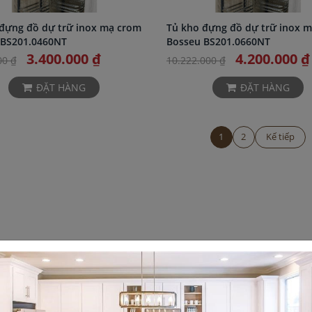
đựng đồ dự trữ inox mạ crom
Tủ kho đựng đồ dự trữ inox 
 BS201.0460NT
Bosseu BS201.0660NT
3.400.000 ₫
4.200.000 ₫
00 ₫
10.222.000 ₫
ĐẶT HÀNG
ĐẶT HÀNG
1
2
Kế tiếp