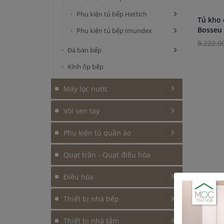
Phụ kiện tủ bếp Hettich
Tủ kho 
Bosseu
Phụ kiện tủ bếp Imundex
8.222.0
Đá bàn bếp
Kính ốp bếp
Máy lọc nước
Vòi sen tay
Phụ kiện tủ quần áo
Quạt trần - Quạt điều hòa
Điều hòa
Thiết bị nhà bếp
Thiết bị nhà tắm