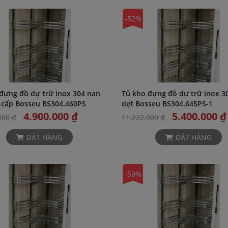
-52%
đựng đồ dự trữ inox 304 nan
Tủ kho đựng đồ dự trữ inox 3
 cấp Bosseu BS304.460PS
dẹt Bosseu BS304.645PS-1
4.900.000 ₫
5.400.000 ₫
000 ₫
11.222.000 ₫
ĐẶT HÀNG
ĐẶT HÀNG
-59%