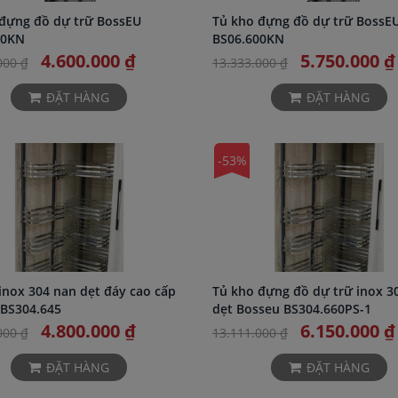
đựng đồ dự trữ BossEU
Tủ kho đựng đồ dự trữ BossE
00KN
BS06.600KN
4.600.000 ₫
5.750.000 ₫
000 ₫
13.333.000 ₫
ĐẶT HÀNG
ĐẶT HÀNG
-53%
inox 304 nan dẹt đáy cao cấp
Tủ kho đựng đồ dự trữ inox 3
BS304.645
dẹt Bosseu BS304.660PS-1
4.800.000 ₫
6.150.000 ₫
000 ₫
13.111.000 ₫
ĐẶT HÀNG
ĐẶT HÀNG