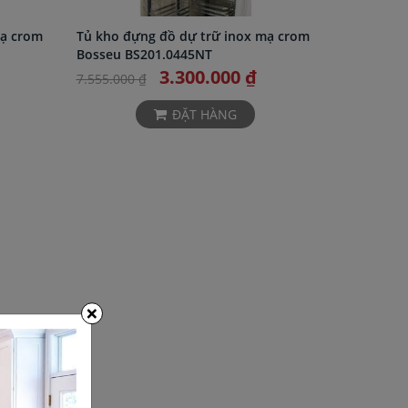
mạ crom
Tủ kho đựng đồ dự trữ inox mạ crom
Bosseu BS201.0445NT
3.300.000 ₫
7.555.000 ₫
ĐẶT HÀNG
×