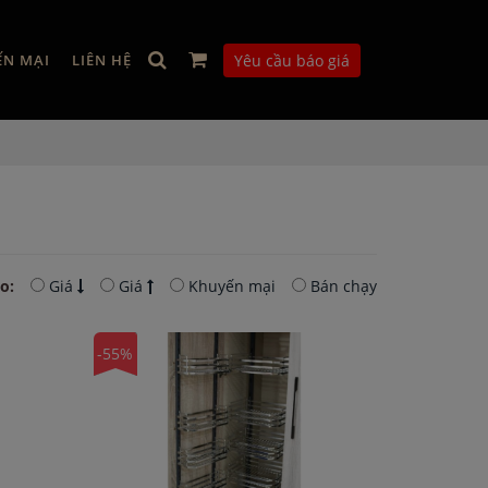
ẾN MẠI
LIÊN HỆ
Yêu cầu báo giá
o:
Giá
Giá
Khuyến mại
Bán chạy
-55%