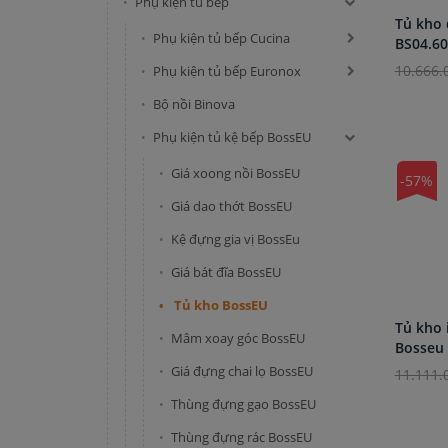
Phụ kiện tủ bếp
Tủ kho 
Phụ kiện tủ bếp Cucina
BS04.6
10.666.
Phụ kiện tủ bếp Euronox
Bộ nồi Binova
Phụ kiện tủ kệ bếp BossEU
Giá xoong nồi BossEU
-57%
Giá dao thớt BossEU
Kệ đựng gia vị BossEu
Giá bát đĩa BossEU
Tủ kho BossEU
Tủ kho 
Mâm xoay góc BossEU
Bosseu 
Giá đựng chai lọ BossEU
11.111.
Thùng đựng gạo BossEU
Thùng đựng rác BossEU