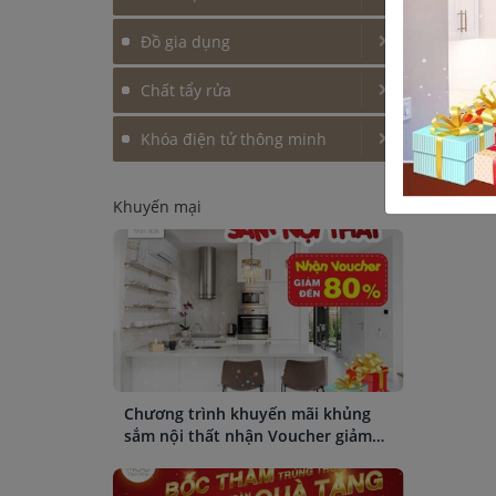
Đồ gia dụng
Chất tẩy rửa
Khóa điện tử thông minh
Khuyến mại
Chương trình khuyến mãi khủng
sắm nội thất nhận Voucher giảm
giá đến 80%