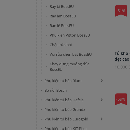
Ray bi BossEU
-51%
Ray âm BossEU
Bản lề BossEU
Phụ kiện Pitton BossEU
Chậu rửa bát
Tủ kho 
Vòi rửa chén bát BossEU
dẹt cao
Khay đựng muỗng thìa
10.000.
BossEU
Phụ kiện tủ bếp Blum
Bộ nồi Bosch
-59%
Phụ kiện tủ bếp Hafele
Phụ kiện tủ bếp Grandx
Phụ kiện tủ bếp Eurogold
Phụ kiện tủ bếp KIT PLus