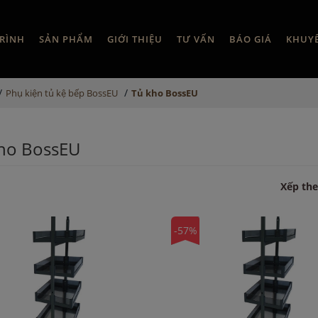
RÌNH
SẢN PHẨM
GIỚI THIỆU
TƯ VẤN
BÁO GIÁ
KHUY
/
/
Phụ kiện tủ kệ bếp BossEU
Tủ kho BossEU
ho BossEU
Xếp the
-57%