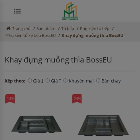
/
/
/
/
Trang chủ
Sản phẩm
Tủ bếp
Phụ kiện tủ bếp
/
Phụ kiện tủ kệ bếp BossEU
Khay đựng muỗng thìa BossEU
Khay đựng muỗng thìa BossEU
Xếp theo:
Giá
Giá
Khuyến mại
Bán chạy
-14%
-24%