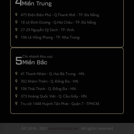
4
Miền Trung
475 Điện Biên Phủ - Q.Thanh Khê - TP. Đà Nẵng.
18 Lê Đình Dương - Q.Hải Châu - TP. Đà Nẵng
27-29 Nguyễn Sỹ Sách - TP. Vinh.
106 Lê Hồng Phong - TP. Nha Trang.
5
Chi nhánh khu vực
Miền Bắc
41 Thanh Nhàn - Q. Hai Bà Trưng - HN.
302 Khâm Thiên - Q. Đống Đa - HN.
106 Thái Thịnh - Q. Đống Đa - HN.
373 Hoàng Quốc Việt - Q. Cầu Giấy - HN.
Trụ sở: 1448 Huỳnh Tấn Phát - Quận 7 - TPHCM.
Â© 2016 - 2021
moctinhhoa.vn
. All rights reserved