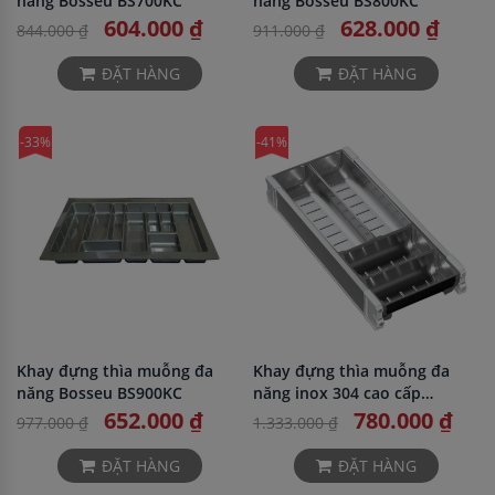
năng Bosseu BS700KC
năng Bosseu BS800KC
604.000 ₫
628.000 ₫
844.000 ₫
911.000 ₫
ĐẶT HÀNG
ĐẶT HÀNG
-33%
-41%
Khay đựng thìa muỗng đa
Khay đựng thìa muỗng đa
năng Bosseu BS900KC
năng inox 304 cao cấp
Bosseu BS304.350KC
652.000 ₫
780.000 ₫
977.000 ₫
1.333.000 ₫
ĐẶT HÀNG
ĐẶT HÀNG