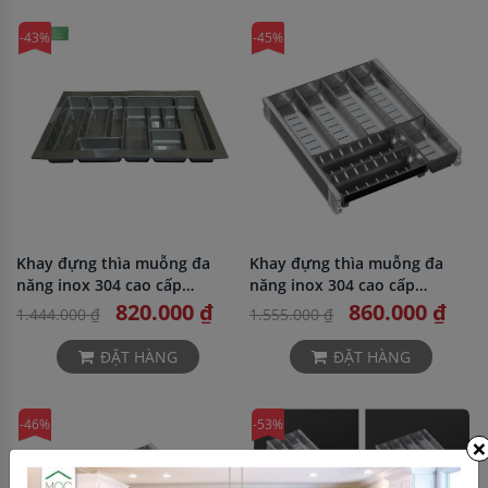
-43%
-45%
Khay đựng thìa muỗng đa
Khay đựng thìa muỗng đa
năng inox 304 cao cấp
năng inox 304 cao cấp
Bosseu BS304.400KC
Bosseu BS304.450KC
820.000 ₫
860.000 ₫
1.444.000 ₫
1.555.000 ₫
ĐẶT HÀNG
ĐẶT HÀNG
-46%
-53%
×