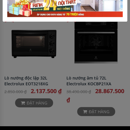
-25%
-25%
Lò nướng độc lập 32L
Lò nướng âm tủ 72L
Electrolux EOT3218XG
Electrolux KOCBP21XA
2.137.500 ₫
28.867.500
2.850.000 ₫
38.490.000 ₫
₫
ĐẶT HÀNG
ĐẶT HÀNG