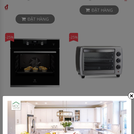
₫
ĐẶT HÀNG
ĐẶT HÀNG
-25%
-25%
×
Lò nướng âm tủ 71L
Lò nướng độc lập 30L
Electrolux KODEC75X
Electrolux EOT30MXC
20.992.500
1.717.500 ₫
27.990.000 ₫
2.290.000 ₫
₫
ĐẶT HÀNG
ĐẶT HÀNG