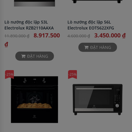
Lò nướng độc lập 53L
Lò nướng độc lập 56L
Electrolux RZB2110AAXA
Electrolux EOT5622XFG
8.917.500
3.450.000 ₫
11.890.000 ₫
4.600.000 ₫
₫
ĐẶT HÀNG
ĐẶT HÀNG
-25%
-25%