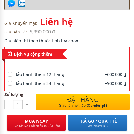
Liên hệ
H
Giá Khuyến mại:
5,990,000 ₫
Giá Bán Lẻ:
Giá hiển thị theo thuộc tính lựa chọn:
NG CƯ
Dịch vụ cộng thêm
Bảo hành thêm 12 tháng
+600,000 ₫
Bảo hành thêm 24 tháng
+900,000 ₫
Số lượng
ĐẶT HÀNG
-
+
Giao tận nơi, lắp đặt miễn phí
MUA NGAY
TRẢ GÓP QUA THẺ
Giao Tận Nơi Hoặc Nhận Tại Cửa Hàng
Visa, Master, JCB