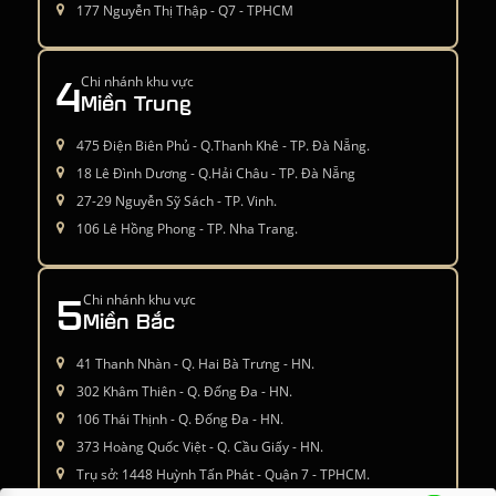
177 Nguyễn Thị Thập - Q7 - TPHCM
4
Chi nhánh khu vực
Miền Trung
475 Điện Biên Phủ - Q.Thanh Khê - TP. Đà Nẵng.
18 Lê Đình Dương - Q.Hải Châu - TP. Đà Nẵng
27-29 Nguyễn Sỹ Sách - TP. Vinh.
106 Lê Hồng Phong - TP. Nha Trang.
5
Chi nhánh khu vực
Miền Bắc
41 Thanh Nhàn - Q. Hai Bà Trưng - HN.
302 Khâm Thiên - Q. Đống Đa - HN.
106 Thái Thịnh - Q. Đống Đa - HN.
373 Hoàng Quốc Việt - Q. Cầu Giấy - HN.
Trụ sở: 1448 Huỳnh Tấn Phát - Quận 7 - TPHCM.