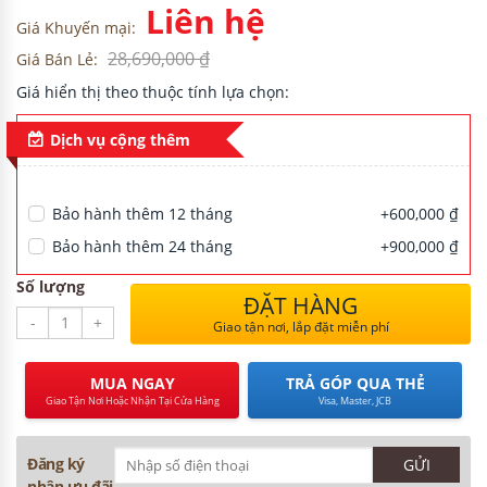
Liên hệ
Giá Khuyến mại:
28,690,000 ₫
Giá Bán Lẻ:
H
Giá hiển thị theo thuộc tính lựa chọn:
Dịch vụ cộng thêm
NG CƯ
Bảo hành thêm 12 tháng
+600,000 ₫
Bảo hành thêm 24 tháng
+900,000 ₫
Số lượng
ĐẶT HÀNG
-
+
Giao tận nơi, lắp đặt miễn phí
MUA NGAY
TRẢ GÓP QUA THẺ
Giao Tận Nơi Hoặc Nhận Tại Cửa Hàng
Visa, Master, JCB
Đăng ký
nhận ưu đãi