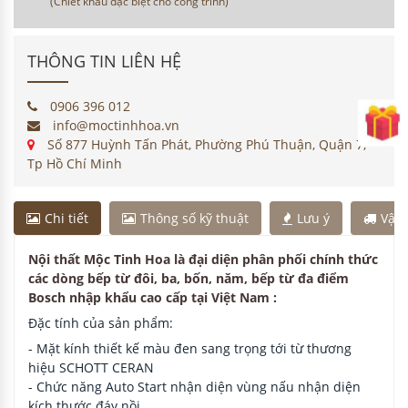
(Chiết khấu đặc biệt cho công trình)
THÔNG TIN LIÊN HỆ
0906 396 012
info@moctinhhoa.vn
Số 877 Huỳnh Tấn Phát, Phường Phú Thuận, Quận 7,
Tp Hồ Chí Minh
Chi tiết
Thông số kỹ thuật
Lưu ý
Vận
Nội thất Mộc Tinh Hoa là đại diện phân phối chính thức
các dòng bếp từ đôi, ba, bốn, năm, bếp từ đa điểm
Bosch nhập khẩu cao cấp tại Việt Nam :
Đặc tính của sản phẩm:
- Mặt kính thiết kế màu đen sang trọng tới từ thương
hiệu SCHOTT CERAN
- Chức năng Auto Start nhận diện vùng nấu nhận diện
kích thước đáy nồi