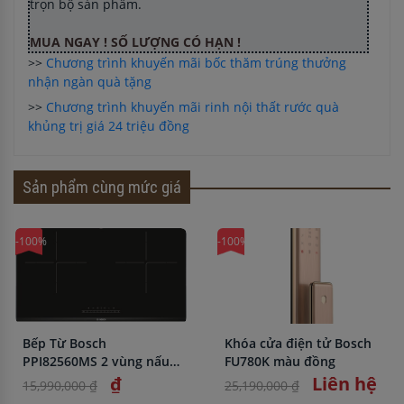
trọn bộ sản phẩm.
MUA NGAY ! SỐ LƯỢNG CÓ HẠN !
>>
Chương trình khuyến mãi bốc thăm trúng thưởng
nhận ngàn quà tặng
>>
Chương trình khuyến mãi rinh nội thất rước quà
khủng trị giá 24 triệu đồng
Sản phẩm cùng mức giá
-100%
-100%
Bếp Từ Bosch
Khóa cửa điện tử Bosch
PPI82560MS 2 vùng nấu
FU780K màu đồng
nhập khẩu chính hãng
₫
Liên hệ
15,990,000 ₫
25,190,000 ₫