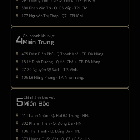
591 Hoàng Văn Thụ - Q. Tân Bình - TPHCM
580 Phan Văn Trị - Q. Gò Vấp - TPHCM
177 Nguyễn Thị Thập - Q7 - TPHCM
4
Chi nhánh khu vực
Miền Trung
475 Điện Biên Phủ - Q.Thanh Khê - TP. Đà Nẵng.
18 Lê Đình Dương - Q.Hải Châu - TP. Đà Nẵng
27-29 Nguyễn Sỹ Sách - TP. Vinh.
106 Lê Hồng Phong - TP. Nha Trang.
5
Chi nhánh khu vực
Miền Bắc
41 Thanh Nhàn - Q. Hai Bà Trưng - HN.
302 Khâm Thiên - Q. Đống Đa - HN.
106 Thái Thịnh - Q. Đống Đa - HN.
373 Hoàng Quốc Việt - Q. Cầu Giấy - HN.