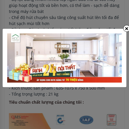
giúp hoạt động tốt và bền hơn, có thể làm - sạch dễ dàng
trong máy rửa bát
- Chế độ hút chuyên sâu tăng công suất hút lên tối đa để
hút sạch mùi tốt hơn
×
- Sử dụng Đèn Led chiếu sáng tiết kiệm điện năng tối đa
năng lượng hiệu quả cao.
Thông số kỹ thuật của sản phẩm
- Công suất hút : 590 m3/h
- Tổng công suất động cơ : 220 W
- Số động cơ : 1 tuabin
- Số lượng đèn : 2
- Tổng công suất của đèn : 6W
- Độ ồn : 70 dB
- Kích thước sản phẩm : 635-1075 x 750 x 500 mm
- Tổng trọng lượng : 21 kg
Tiêu chuẩn chất lượng của chúng tôi :