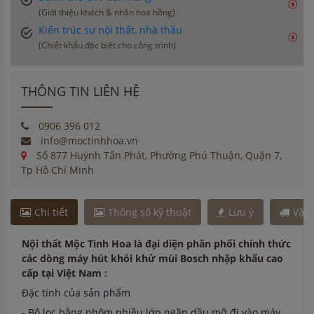
(Giới thiệu khách & nhận hoa hồng)
Kiến trúc sư nội thất, nhà thầu
(Chiết khấu đặc biệt cho công trình)
THÔNG TIN LIÊN HỆ
0906 396 012
info@moctinhhoa.vn
Số 877 Huỳnh Tấn Phát, Phường Phú Thuận, Quận 7,
Tp Hồ Chí Minh
Chi tiết
Thông số kỹ thuật
Lưu ý
Vận
Nội thất Mộc Tinh Hoa là đại diện phân phối chính thức
các dòng máy hút khói khử mùi Bosch nhập khẩu cao
cấp tại Việt Nam :
Đặc tính của sản phẩm
- Bộ lọc bằng nhôm nhiều lớp ngăn dầu mỡ đi vào máy