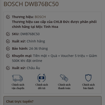
BOSCH DWB76BC50
Anh Tuấn
-
ở Bình Dương đã mua bếp điện từ cách đây 8
giờ
Anh Minh
-
ở TP. Hồ Chí Minh đã mua bếp điện từ cách đây
Thương hiệu:
BOSCH
45 phút
Thương hiệu cao cấp của CHLB Đức được phân phối
Chị Lan
-
ở Hải Dương đã đặt máy hút mùi cách đây 1 giờ
chính hãng tại Mộc Tinh Hoa
Anh Hào
-
ở Hải Phòng đã đặt máy rửa bát cách đây 5 giờ
SKU:
DWB76BC50
Xuất xứ:
Chính hãng
Bảo hành:
24-36 tháng
Khuyến mại:
Tiền mặt + Quà + Voucher 5 triệu + Giảm
500K khi đặt online
Xuất xứ:
Châu Âu
Chat trực tuyến?