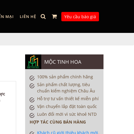
ẾN MẠI
LIÊN HỆ
Yêu cầu báo giá
MỘC TINH HOA
100% sản phẩm chính hãng
Sản phẩm chất lượng, tiêu
chuẩn kiểm nghiệm Châu Âu
ược
Hỗ trợ tư vấn thiết kế miễn phí
a
Vận chuyển lắp đặt toàn quốc
Luôn đổi mới vì sức khoẻ NTD
HỢP TÁC CÙNG BÁN HÀNG
Khách cũ giới thiệu khách mới