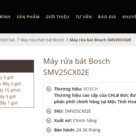
RÌNH
SẢN PHẨM
GIỚI THIỆU
TƯ VẤN
BÁO GIÁ
KHUY
/
/
chén bát
Máy rửa chén bát Bosch
Máy rửa bát Bosch SMV25CX02E
Máy rửa bát Bosch
SMV25CX02E
y 5 giờ
 đây 3 giờ
Thương hiệu:
BOSCH
ây 15 phút
Thương hiệu cao cấp của CHLB Đức đ
ây 3 giờ
phân phối chính hãng tại Mộc Tinh Ho
đây 1 giờ
SKU:
SMV25CX02E
Xuất xứ:
Chính hãng
Bảo hành:
24-36 tháng