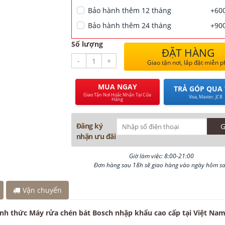
Bảo hành thêm 12 tháng
+600
Bảo hành thêm 24 tháng
+900
Số lượng
ĐẶT HÀNG
-
+
Giao tận nơi, lắp đặt miễn p
MUA NGAY
TRẢ GÓP QUA 
Giao Tận Nơi Hoặc Nhận Tại Cửa
Visa, Master, JCB
Hàng
Đăng ký
nhận ưu đãi
Giờ làm việc: 8:00-21:00
Đơn hàng sau 18h sẽ giao hàng vào ngày hôm s
Vận chuyển
ính thức Máy rửa chén bát Bosch nhập khẩu cao cấp tại Việt Nam