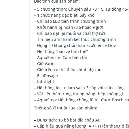
Đặc tính của sản phẩm:
– 5 chương trình: Chuyên sâu 70 ° C, Tự động 45-6
– 1 chức năng đặc biệt: Sấy khô
– Chỉ báo LED tiến trình chương trình
– Khởi hành bị hoãn (3,6 hoặc 9 giờ)
– Chỉ báo đặt lại muối và chất trợ rửa
– Tín hiệu âm thanh kết thúc chương trình
– Động cơ không chổi than EcoSilence Driv
– Hệ thống “bảo vệ tinh thể”
– AquaSensor, Cảm biến tải
– Giỏ Vario
– Giỏ trên có thể điều chỉnh độ cao
– EcoDosage
– InfoLight
– Hệ thống lọc tự làm sạch 3 cấp với vi lọc sóng
– Vật liệu bên trong thùng bằng thép không gỉ
– AquaStop: Hệ thống chống lũ lụt được Bosch c
Thông số kĩ thuật của sản phẩm:
– Dung tích: 13 bộ bát đĩa châu Âu
– Cấp hiệu quả năng lượng: A ++ (Trên thang điể