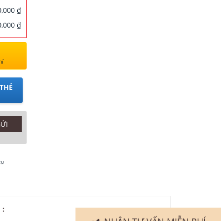
,000 ₫
,000 ₫
hí
THẺ
au
 :