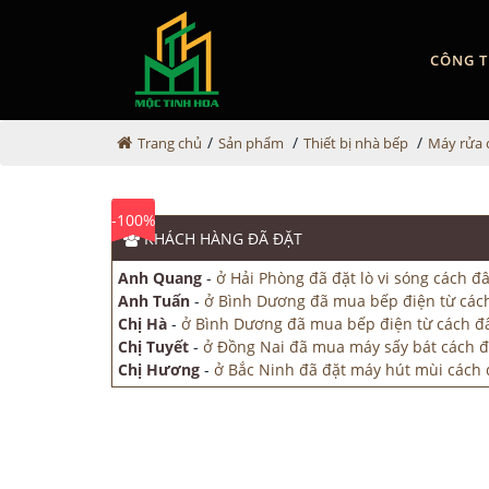
CÔNG T
/
/
/
Trang chủ
Sản phẩm
Thiết bị nhà bếp
Máy rửa 
-100%
KHÁCH HÀNG
ĐÃ ĐẶT
Anh Quang
-
ở Hải Phòng đã đặt lò vi sóng cách đâ
Anh Tuấn
-
ở Bình Dương đã mua bếp điện từ cách
Chị Hà
-
ở Bình Dương đã mua bếp điện từ cách đ
Chị Tuyết
-
ở Đồng Nai đã mua máy sấy bát cách đ
Chị Hương
-
ở Bắc Ninh đã đặt máy hút mùi cách 