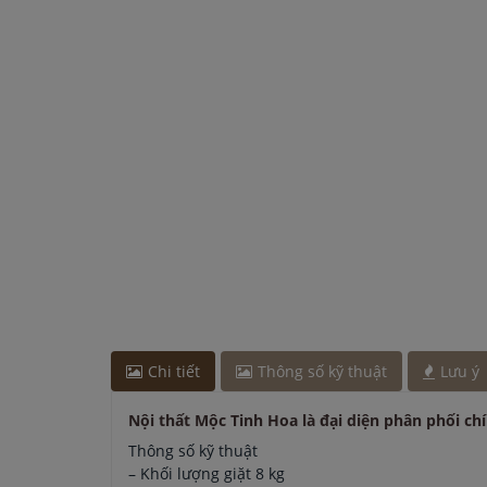
Chị Hương
-
ở Hải Phòng đã đặt bếp từ cách đây 1
Chị Lan
-
ở Hải Phòng đã đặt máy hút mùi cách đâ
Chị Lan
-
ở Bắc Ninh đã đặt máy hút mùi cách đây 
Chi tiết
Thông số kỹ thuật
Lưu ý
Nội thất Mộc Tinh Hoa là đại diện phân phối ch
Thông số kỹ thuật
– Khối lượng giặt 8 kg