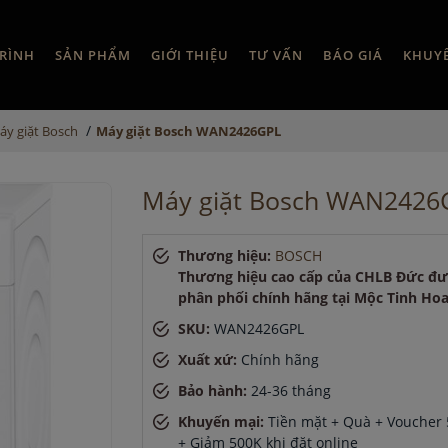
RÌNH
SẢN PHẨM
GIỚI THIỆU
TƯ VẤN
BÁO GIÁ
KHUY
/
áy giặt Bosch
Máy giặt Bosch WAN2426GPL
Máy giặt Bosch WAN2426
Thương hiệu:
BOSCH
Thương hiệu cao cấp của CHLB Đức đ
phân phối chính hãng tại Mộc Tinh Ho
SKU:
WAN2426GPL
Xuất xứ:
Chính hãng
Bảo hành:
24-36 tháng
Khuyến mại:
Tiền mặt + Quà + Voucher 5
+ Giảm 500K khi đặt online