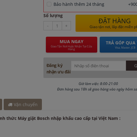
Bảo hành thêm 24 tháng
+900
 giờ
y 30 phút
Số lượng
1 giờ
ĐẶT HÀNG
-
+
Giao tận nơi, lắp đặt miễn p
MUA NGAY
TRẢ GÓP QUA 
Giao Tận Nơi Hoặc Nhận Tại Cửa
Visa, Master, JCB
Hàng
Đăng ký
nhận ưu đãi
Giờ làm việc: 8:00-21:00
Đơn hàng sau 18h sẽ giao hàng vào ngày hôm s
Vận chuyển
ính thức Máy giặt Bosch nhập khẩu cao cấp tại Việt Nam :