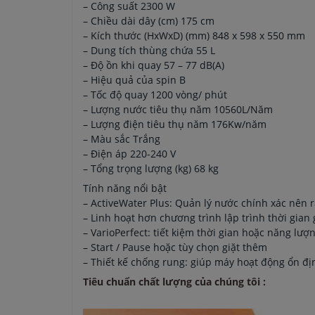
– Công suất 2300 W
– Chiều dài dây (cm) 175 cm
– Kích thước (HxWxD) (mm) 848 x 598 x 550 mm
– Dung tích thùng chứa 55 L
– Độ ồn khi quay 57 – 77 dB(A)
– Hiệu quả của spin B
– Tốc độ quay 1200 vòng/ phút
– Lượng nước tiêu thụ năm 10560L/Năm
– Lượng điện tiêu thụ năm 176Kw/năm
– Màu sắc Trắng
– Điện áp 220-240 V
– Tổng trọng lượng (kg) 68 kg
Tính năng nổi bật
– ActiveWater Plus: Quản lý nước chính xác nên r
– Linh hoạt hơn chương trình lập trình thời gian 
– VarioPerfect: tiết kiệm thời gian hoặc năng lượ
– Start / Pause hoặc tùy chọn giặt thêm
– Thiết kế chống rung: giúp máy hoạt động ổn đ
Tiêu chuẩn chất lượng của chúng tôi :