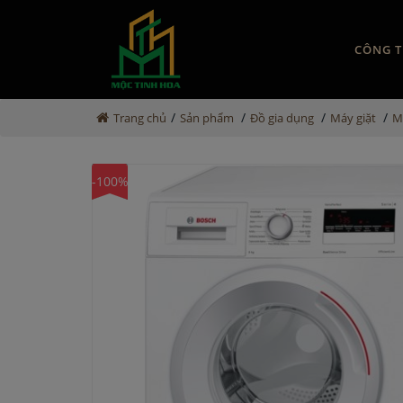
CÔNG T
/
/
/
/
Trang chủ
Sản phẩm
Đồ gia dụng
Máy giặt
M
-100%