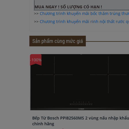
MUA NGAY ! SỐ LƯỢNG CÓ HẠN !
>>
Chương trình khuyến mãi bốc thăm trúng th
>>
Chương trình khuyến mãi rinh nội thất rước qu
Sản phẩm cùng mức giá
-100%
Bếp Từ Bosch PPI82560MS 2 vùng nấu nhập khẩ
chính hãng