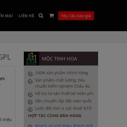
ẾN MẠI
LIÊN HỆ
Yêu cầu báo giá
GPL
MỘC TINH HOA
100% sản phẩm chính hãng
ược
Sản phẩm chất lượng, tiêu
a
chuẩn kiểm nghiệm Châu Âu
Hỗ trợ tư vấn thiết kế miễn phí
Vận chuyển lắp đặt toàn quốc
Luôn đổi mới vì sức khoẻ NTD
HỢP TÁC CÙNG BÁN HÀNG
 triệu
Khách cũ giới thiệu khách mới