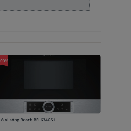
100%
-100%
Lò vi sóng Bosch BFL634GS1
Tủ lạnh 