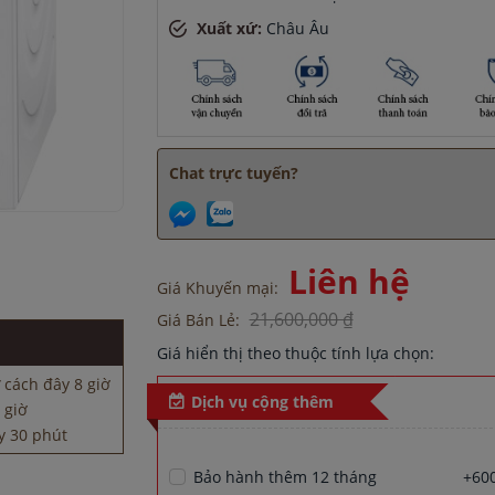
Xuất xứ:
Châu Âu
Chat trực tuyến?
 giờ
Liên hệ
y 30 phút
Giá Khuyến mại:
1 giờ
21,600,000 ₫
Giá Bán Lẻ:
h đây 45 phút
Giá hiển thị theo thuộc tính lựa chọn:
 cách đây 8 giờ
 giờ
Dịch vụ cộng thêm
y 30 phút
1 giờ
h đây 45 phút
Bảo hành thêm 12 tháng
+600
 cách đây 8 giờ