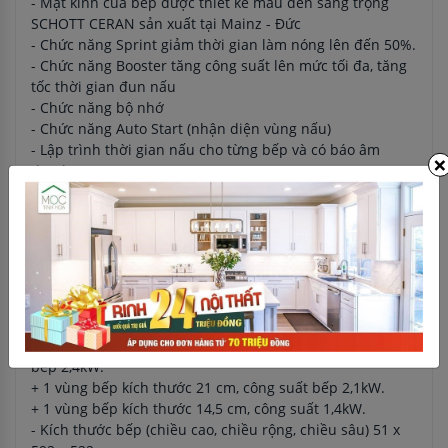
- Mặt kính của bếp được thiết kế màu đen sang trọng
SCHOTT CERAN sản xuất tại Mainz - Đức
- Chức năng Sprint giảm thời gian làm nóng lên đến 50%.
- Chức năng Booster tăng công suất lên mức tối đa, tăng
tốc thời gian đun nấu
- Chức năng bộ nhớ
- Chức năng Auto Start (nhận diện vùng nấu)
- Lập trình thời gian nấu cho từng bếp và có báo âm
×
thanh
- Hạn chế tổng công suất nấu của cả bếp
- Khóa trẻ em an toàn tự động hoặc bằng tay ngăn ngừa
sự vô tình bật bếp đảm bảo an toàn cho trẻ em
- Có cảnh báo nhiệt dư hai cấp độ (H/h)
Thông số kĩ thuật của sản phẩm:
- Bếp từ 03 vùng nấu dáng vuông:
+ 1 vùng bếp khổng lồ kích thước lên tới 28 cm, công suất
bếp 2,4kW.
+ 1 vùng bếp kích thước 21 cm, công suất bếp 2,1kW.
+ 1 vùng bếp kích thước 14,5 cm, công suất 1,4kW.
- Kích thước bếp (chiều cao, chiều rộng, chiều sâu) 51 x