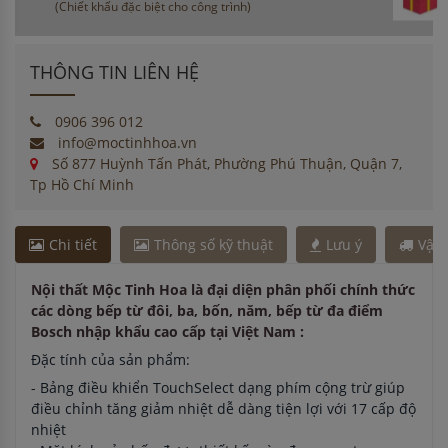
(Chiết khấu đặc biệt cho công trình)
THÔNG TIN LIÊN HỆ
0906 396 012
info@moctinhhoa.vn
Số 877 Huỳnh Tấn Phát, Phường Phú Thuận, Quận 7,
Tp Hồ Chí Minh
Chi tiết
Thông số kỹ thuật
Lưu ý
Vận
Nội thất Mộc Tinh Hoa là đại diện phân phối chính thức
các dòng bếp từ đôi, ba, bốn, năm, bếp từ đa điểm
Bosch nhập khẩu cao cấp tại Việt Nam :
Đặc tính của sản phẩm:
- Bảng điều khiển TouchSelect dạng phím cộng trừ giúp
điều chỉnh tăng giảm nhiệt dễ dàng tiện lợi với 17 cấp độ
nhiệt