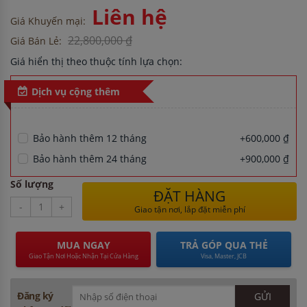
Liên hệ
Giá Khuyến mại:
22,800,000 ₫
Giá Bán Lẻ:
Giá hiển thị theo thuộc tính lựa chọn:
Dịch vụ cộng thêm
Bảo hành thêm 12 tháng
+600,000 ₫
Bảo hành thêm 24 tháng
+900,000 ₫
Số lượng
ĐẶT HÀNG
-
+
Giao tận nơi, lắp đặt miễn phí
MUA NGAY
TRẢ GÓP QUA THẺ
Giao Tận Nơi Hoặc Nhận Tại Cửa Hàng
Visa, Master, JCB
Đăng ký