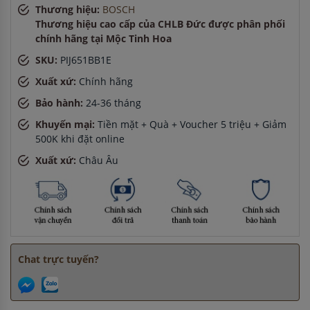
Thương hiệu:
BOSCH
Chị Lan
-
ở Hải Dương đã đặt máy hút mùi cách đây 1 giờ
Thương hiệu cao cấp của CHLB Đức được phân phối
Chị Hương
-
ở Bắc Ninh đã đặt máy rửa bát cách đây 2 giờ
chính hãng tại Mộc Tinh Hoa
SKU:
PIJ651BB1E
Xuất xứ:
Chính hãng
Bảo hành:
24-36 tháng
Khuyến mại:
Tiền mặt + Quà + Voucher 5 triệu + Giảm
500K khi đặt online
Xuất xứ:
Châu Âu
Chat trực tuyến?