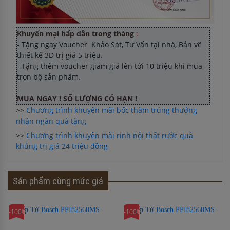
Khuyến mại hấp dẫn trong tháng
:
- Tặng ngay Voucher Khảo Sát, Tư Vấn tại nhà, Bản vẽ
thiết kế 3D trị giá 5 triệu.
- Tặng thêm voucher giảm giá lên tới 10 triệu khi mua
trọn bộ sản phẩm.
MUA NGAY ! SỐ LƯỢNG CÓ HẠN !
>>
Chương trình khuyến mãi bốc thăm trúng thưởng
nhận ngàn quà tặng
>>
Chương trình khuyến mãi rinh nội thất rước quà
khủng trị giá 24 triệu đồng
Sản phẩm cùng mức giá
-100%
-100%