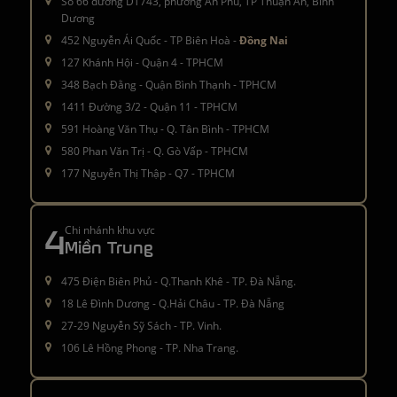
Số 66 đường DT743, phường An Phú, TP Thuận An, Bình
Dương
452 Nguyễn Ái Quốc - TP Biên Hoà -
Đồng Nai
127 Khánh Hội - Quận 4 - TPHCM
348 Bạch Đằng - Quận Bình Thạnh - TPHCM
1411 Đường 3/2 - Quận 11 - TPHCM
591 Hoàng Văn Thụ - Q. Tân Bình - TPHCM
580 Phan Văn Trị - Q. Gò Vấp - TPHCM
177 Nguyễn Thị Thập - Q7 - TPHCM
4
Chi nhánh khu vực
Miền Trung
475 Điện Biên Phủ - Q.Thanh Khê - TP. Đà Nẵng.
18 Lê Đình Dương - Q.Hải Châu - TP. Đà Nẵng
27-29 Nguyễn Sỹ Sách - TP. Vinh.
106 Lê Hồng Phong - TP. Nha Trang.