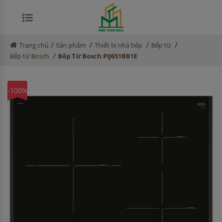
/
/
/
/
Trang chủ
Sản phẩm
Thiết bị nhà bếp
Bếp từ
/
Bếp từ Bosch
Bếp Từ Bosch PIJ651BB1E
-100%