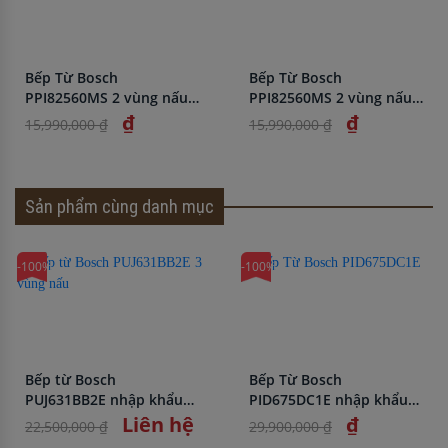
Bếp Từ Bosch
Bếp Từ Bosch
PPI82560MS 2 vùng nấu
PPI82560MS 2 vùng nấu
nhập khẩu chính hãng
nhập khẩu chính hãng
₫
₫
15,990,000 ₫
15,990,000 ₫
Sản phẩm cùng danh mục
-100%
-100%
Bếp từ Bosch
Bếp Từ Bosch
PUJ631BB2E nhập khẩu
PID675DC1E nhập khẩu
Tây Ban Nha giá tốt
chính hãng giá rẻ
Liên hệ
₫
22,500,000 ₫
29,900,000 ₫