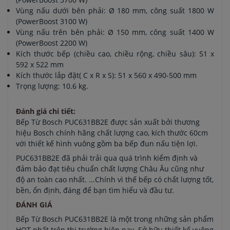
Vùng nấu dưới bên phải: Ø 180 mm, công suất 1800 W
(PowerBoost 3100 W)
Vùng nấu trên bên phải: Ø 150 mm, công suất 1400 W
(PowerBoost 2200 W)
Kích thước bếp (chiều cao, chiều rộng, chiều sâu): 51 x
592 x 522 mm
Kích thước lắp đặt( C x R x S): 51 x 560 x 490-500 mm
Trọng lượng: 10.6 kg.
Đánh giá chi tiết:
Bếp Từ Bosch PUC631BB2E được sản xuất bởi thương
hiệu Bosch chính hãng chất lượng cao, kích thước 60cm
với thiết kế hình vuông gồm ba bếp đun nấu tiện lợi.
PUC631BB2E đã phải trải qua quá trình kiểm định và
đảm bảo đạt tiêu chuẩn chất lượng Châu Âu cũng như
độ an toàn cao nhất. ...Chính vì thế bếp có chất lượng tốt,
bền, ổn định, đáng để bạn tìm hiểu và đầu tư.
ĐÁNH GIÁ
Bếp Từ Bosch PUC631BB2E là một trong những sản phẩm
HOT nhất trên thị trường hiện nay. Sở hữu thiết kế vuông