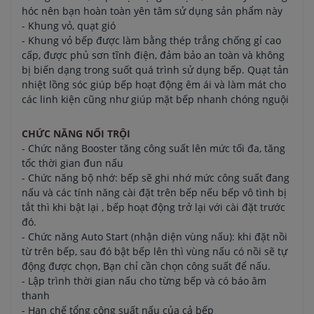
hóc nên bạn hoàn toàn yên tâm sử dụng sản phẩm này
- Khung vỏ, quạt gió
- Khung vỏ bếp được làm bằng thép trắng chống gỉ cao
cấp, được phủ sơn tĩnh điện, đảm bảo an toàn và không
bị biến dạng trong suốt quá trình sử dụng bếp. Quạt tản
nhiệt lồng sóc giúp bếp hoạt động êm ái và làm mát cho
các linh kiện cũng như giúp mặt bếp nhanh chóng nguội
CHỨC NĂNG NỔI TRỘI
- Chức năng Booster tăng công suất lên mức tối đa, tăng
tốc thời gian đun nấu
- Chức năng bộ nhớ: bếp sẽ ghi nhớ mức công suất đang
nấu và các tính năng cài đặt trên bếp nếu bếp vô tình bị
tắt thì khi bật lại , bếp hoạt động trở lại với cài đặt trước
đó.
- Chức năng Auto Start (nhận diện vùng nấu): khi đặt nồi
từ trên bếp, sau đó bật bếp lên thì vùng nấu có nồi sẽ tự
động được chọn, Bạn chỉ cần chọn công suất để nấu.
- Lập trình thời gian nấu cho từng bếp và có báo âm
thanh
- Hạn chế tổng công suất nấu của cả bếp