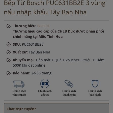
Bếp Từ Bosch PUC631BB2E 3 vùng
Anh Tuấn
-
ở Bình Dương đã mua bếp điện từ cách đây 45
nấu nhập khẩu Tây Ban Nha
phút
Anh Tuấn
-
ở Cần Thơ đã mua bếp điện từ cách đây 45 phút
Chị Thảo
-
ở Hà Nội đã đặt máy hút mùi cách đây 30 phút
Thương hiệu:
BOSCH
Anh Hùng
-
ở TP. Hồ Chí Minh đã mua máy sấy bát cách đây
Thương hiệu cao cấp của CHLB Đức được phân phối
45 phút
chính hãng tại Mộc Tinh Hoa
Anh Minh
-
ở Cần Thơ đã mua chậu vòi rửa bát cách đây 15
SKU:
PUC631BB2E
phút
Anh Tuấn
-
ở Bình Dương đã mua bếp điện từ cách đây 45
Xuất xứ:
Tây Ban Nha
phút
Khuyến mại:
Tiền mặt + Quà + Voucher 5 triệu + Giảm
500K khi đặt online
Bảo hành:
24-36 tháng
Chat trực tuyến?