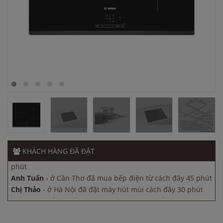
Anh Hùng
-
ở TP. Hồ Chí Minh đã mua máy sấy bát cách đây
45 phút
Anh Minh
-
ở Cần Thơ đã mua chậu vòi rửa bát cách đây 15
phút
Anh Tuấn
-
ở Bình Dương đã mua bếp điện từ cách đây 45
KHÁCH HÀNG
ĐÃ ĐẶT
phút
Anh Tuấn
-
ở Cần Thơ đã mua bếp điện từ cách đây 45 phút
Chị Thảo
-
ở Hà Nội đã đặt máy hút mùi cách đây 30 phút
Anh Hùng
-
ở TP. Hồ Chí Minh đã mua máy sấy bát cách đây
45 phút
Anh Minh
-
ở Cần Thơ đã mua chậu vòi rửa bát cách đây 15
phút