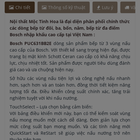
Chi tiết
Thông số kỹ thuật
Lưu ý
Vận
Nội thất Mộc Tinh Hoa là đại diện phân phối chính thức
các dòng bếp từ đôi, ba, bốn, năm, bếp từ đa điểm
Bosch nhập khẩu cao cấp tại Việt Nam :
Bosch PUC631BB2E
dòng sản phẩm bếp từ 3 vùng nấu
cao cấp của Bosch. Với thiết kế sang trọng hiện đại, được
trang bị mặt kính Schott Ceran cao cấp có khả năng chịu
lực, chịu nhiệt tốt. Sản phẩm được người tiêu dùng đánh
giá cao và ưa chuộng hiện nay.
Sở hữu các vùng nấu tiện lợi và công nghệ nấu nhanh
hơn, sạch hơn và an toàn hơn, đồng thời tiết kiệm năng
lượng tối đa. Điều khiển công suất chính xác, tăng trải
nghiệm tuyệt vời khi nấu nướng.
TouchSelect – Lựa chọn bằng cảm biến:
Với bảng điều khiển mới này, bạn có thể kiểm soát vùng
nấu mong muốn một cách dễ dàng. Đơn giản lựa chọn
mức công suất bạn mong muốn. Và các tính năng mới
QuickStart và ReStart sẽ giúp việc nấu nướng trở nên
thuận tiện hơn.