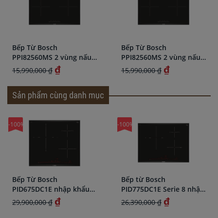
Bếp Từ Bosch
Bếp Từ Bosch
PPI82560MS 2 vùng nấu
PPI82560MS 2 vùng nấu
nhập khẩu chính hãng
nhập khẩu chính hãng
₫
₫
15,990,000 ₫
15,990,000 ₫
Sản phẩm cùng danh mục
-100%
-100%
Bếp từ Bosch
Máy rửa bát Bosch
PID775DC1E Serie 8 nhập
SMS6ZCI49E
khẩu cao cấp Tây Ban
₫
Liên hệ
26,390,000 ₫
35,990,000 ₫
Nha