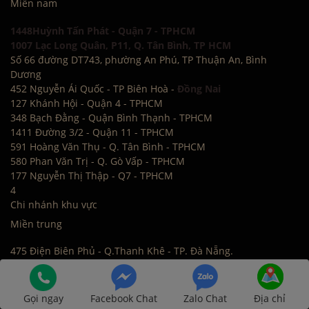
Miền nam
1448Huỳnh Tấn Phát - Quận 7 - TPHCM
1007 Lạc Long Quân, P11, Q. Tân Bình, TP HCM
Số 66 đường DT743, phường An Phú, TP Thuận An, Bình
Dương
452 Nguyễn Ái Quốc - TP Biên Hoà -
Đồng Nai
127 Khánh Hội - Quận 4 - TPHCM
348 Bạch Đằng - Quận Bình Thạnh - TPHCM
1411 Đường 3/2 - Quận 11 - TPHCM
591 Hoàng Văn Thụ - Q. Tân Bình - TPHCM
580 Phan Văn Trị - Q. Gò Vấp - TPHCM
177 Nguyễn Thị Thập - Q7 - TPHCM
4
Chi nhánh khu vực
Miền trung
475 Điện Biên Phủ - Q.Thanh Khê - TP. Đà Nẵng.
18 Lê Đình Dương - Q.Hải Châu - TP. Đà Nẵng
27-29 Nguyễn Sỹ Sách - TP. Vinh.
106 Lê Hồng Phong - TP. Nha Trang.
Gọi ngay
Facebook Chat
Zalo Chat
Địa chỉ
5