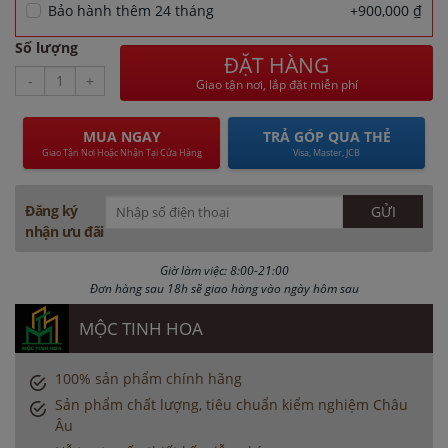
Bảo hành thêm 24 tháng
+900,000 ₫
Số lượng
ĐẶT HÀNG
-
+
Giao tận nơi, lắp đặt miễn phí
MUA NGAY
TRẢ GÓP QUA THẺ
Giao Tận Nơi Hoặc Nhận Tại Cửa Hàng
Visa, Master, JCB
Đăng ký
nhận ưu đãi
Giờ làm việc: 8:00-21:00
Đơn hàng sau 18h sẽ giao hàng vào ngày hôm sau
MỘC TINH HOA
100% sản phẩm chính hãng
Sản phẩm chất lượng, tiêu chuẩn kiểm nghiệm Châu
Âu