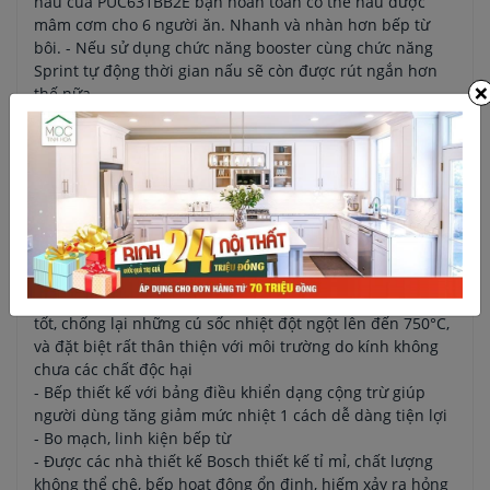
nấu của PUC631BB2E bạn hoàn toàn có thể nấu được
mâm cơm cho 6 người ăn. Nhanh và nhàn hơn bếp từ
bôi. - Nếu sử dụng chức năng booster cùng chức năng
Sprint tự động thời gian nấu sẽ còn được rút ngắn hơn
×
thế nữa.
- Bếp nấu trái kích thước 24cm công suất lớn nhất 2,2 KW
- Bếp nấu phải phía trước kích thước 18cm công suất 1.8
KW
- Bếp nấu phải phía sau kích thước 14,5 cm công suất 1,4
KW
- Mặt kính thiết kế màu đen sang trọng SCHOTT CERAN
sản xuất tại Mainz - Đức: Là một loại gốm kính cao cấp
nhất dành cho bếp từ được làm từ gốm sứ thủy tinh đặc
biệt có khả năng chịu lực, chịu nhiệt và khả năng va đập
tốt, chống lại những cú sốc nhiệt đột ngột lên đến 750°C,
và đặt biệt rất thân thiện với môi trường do kính không
chưa các chất độc hại
- Bếp thiết kế với bảng điều khiển dạng cộng trừ giúp
người dùng tăng giảm mức nhiệt 1 cách dễ dàng tiện lợi
- Bo mạch, linh kiện bếp từ
- Được các nhà thiết kế Bosch thiết kế tỉ mỉ, chất lượng
không thể chê, bếp hoạt động ổn định, hiếm xảy ra hỏng