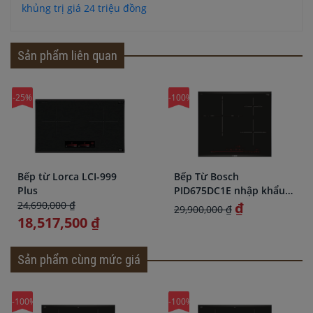
khủng trị giá 24 triệu đồng
Sản phẩm liên quan
-25%
-100%
Bếp từ Lorca LCI-999
Bếp Từ Bosch
Plus
PID675DC1E nhập khẩu
chính hãng giá rẻ
24,690,000 ₫
₫
29,900,000 ₫
18,517,500 ₫
Sản phẩm cùng mức giá
-100%
-100%