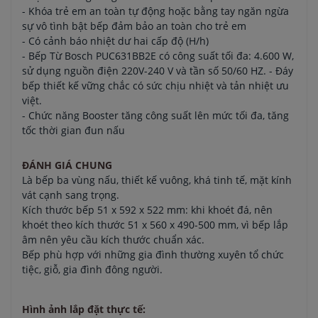
- Khóa trẻ em an toàn tự động hoặc bằng tay ngăn ngừa
sự vô tình bật bếp đảm bảo an toàn cho trẻ em
- Có cảnh báo nhiệt dư hai cấp độ (H/h)
- Bếp Từ Bosch PUC631BB2E có công suất tối đa: 4.600 W,
sử dụng nguồn điện 220V-240 V và tần số 50/60 HZ. - Đáy
bếp thiết kế vững chắc có sức chịu nhiệt và tản nhiệt ưu
việt.
- Chức năng Booster tăng công suất lên mức tối đa, tăng
tốc thời gian đun nấu
ĐÁNH GIÁ CHUNG
Là bếp ba vùng nấu, thiết kế vuông, khá tinh tế, mặt kính
vát cạnh sang trọng.
Kích thước bếp 51 x 592 x 522 mm: khi khoét đá, nên
khoét theo kích thước 51 x 560 x 490-500 mm, vì bếp lắp
âm nên yêu cầu kích thước chuẩn xác.
Bếp phù hợp với những gia đình thường xuyên tổ chức
tiệc, giỗ, gia đình đông người.
Hình ảnh lắp đặt thực tế: