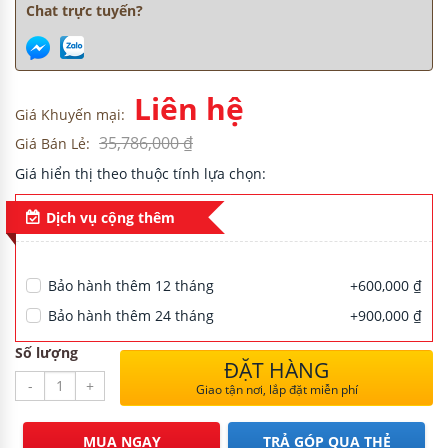
Chat trực tuyến?
H
Liên hệ
Giá Khuyến mại:
35,786,000 ₫
Giá Bán Lẻ:
Giá hiển thị theo thuộc tính lựa chọn:
NG CƯ
Dịch vụ cộng thêm
Bảo hành thêm 12 tháng
+600,000 ₫
Bảo hành thêm 24 tháng
+900,000 ₫
Số lượng
ĐẶT HÀNG
-
+
Giao tận nơi, lắp đặt miễn phí
MUA NGAY
TRẢ GÓP QUA THẺ