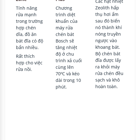
Các hạt nhiệt
Zeolith hấp
Tính năng
Chương
thụ hơi ẩm
rửa mạnh
trình diệt
sau đó biến
trong trường
khuẩn của
nó thành khí
hợp chén
máy rửa
nóng truyền
dĩa, đồ ăn
chén bát
ngược vào
bát đĩa có độ
Bosch sẽ
khoang bát.
bẩn nhiều.
tăng nhiệt
Bộ chén bát
độ ở chu
Rất thích
đĩa được lấy
trình xả cuối
hợp cho việc
ra khỏi máy
cùng lên
rửa nồi.
rửa chén đều
70ºC và kéo
sạch và khô
dài trong 10
hoàn toàn.
phút.