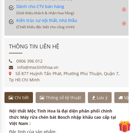
Dành cho CTV bán hàng
(Giới thiệu khách & nhận hoa hồng)
Kiến trúc sư nội thất, nhà thầu
(Chiết khấu đặc biệt cho công trình)
THÔNG TIN LIÊN HỆ
0906 396 012
info@moctinhhoa.vn
Số 877 Huỳnh Tấn Phát, Phường Phú Thuận, Quận 7,
Tp Hồ Chí Minh
Chi tiết
Thông số kỹ thuật
Lưu ý
Vận
Nội thất Mộc Tinh Hoa là đại diện phân phối chính
thức Máy rửa chén bát Bosch nhập khẩu cao cấp tại
Việt Nam :
Đặc tính của sản phẩm: