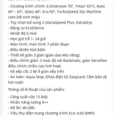
- Chương trình chính: 6 (Intensive 70°, 1Hour 65°C, Auto
45° - 65°, Glass 40°, Eco 50°, TurboSpeed 20), Machine
care (Vệ sinh máy)
- Tùy chọn bổ sung 2 (VarioSpeed Plus, ExtraDry)
- Động cơ EcoSilence
- Nhiệt độ 6 mức
- Hẹn giờ trễ 1- 24 giờ
- Màn hình: màn hình 7 phân đoạn
- Điều khiển Nút bấm
- Thiết kế giàn 3 giàn (giàn dao kéo riêng)
- Điều chỉnh giàn: 3 mức độ với Rackmatic, giàn VarioFlex
điều chỉnh chiều cao linh hoạt
- Kệ xếp cốc 2 kệ ở giàn xếp trên
- An toàn: Aqua Stop, Khóa điện tử, EasyLock, Tấm bảo vệ
hơi nước
Thông số kĩ thuật của sản phẩm:
- Công suất rửa 13 (bộ)
- Nhãn năng lượng A++
- Độ ồn: 46 (dB)
- Tiêu thụ điện trong chương trình Eco: 0,92 (kWh)