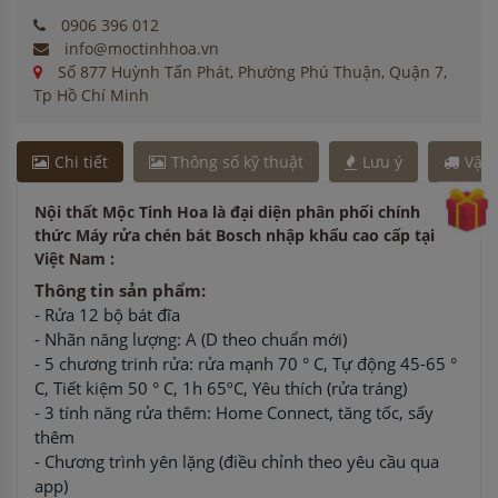
0906 396 012
info@moctinhhoa.vn
Số 877 Huỳnh Tấn Phát, Phường Phú Thuận, Quận 7,
Tp Hồ Chí Minh
Chi tiết
Thông số kỹ thuật
Lưu ý
Vận
Nội thất Mộc Tinh Hoa là đại diện phân phối chính
thức Máy rửa chén bát Bosch nhập khẩu cao cấp tại
Việt Nam :
Thông tin sản phẩm:
- Rửa 12 bộ bát đĩa
- Nhãn năng lượng: A (D theo chuẩn mới)
- 5 chương trinh rửa: rửa mạnh 70 ° C, Tự động 45-65 °
C, Tiết kiệm 50 ° C, 1h 65ºC, Yêu thích (rửa tráng)
- 3 tính năng rửa thêm: Home Connect, tăng tốc, sấy
thêm
- Chương trình yên lặng (điều chỉnh theo yêu cầu qua
app)