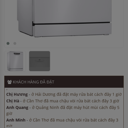
Chị Hà
-
ở Cần Thơ đã mua chậu vòi rửa bát cách đây 3 giờ
Anh Quang
-
ở Quảng Ninh đã đặt máy hút mùi cách đây 5
giờ
Anh Minh
-
ở Cần Thơ đã mua chậu vòi rửa bát cách đây 3
giờ
KHÁCH HÀNG
ĐÃ ĐẶT
Anh Hùng
-
ở Đồng Nai đã mua máy sấy bát cách đây 15
phút
Chị Hương
-
ở Hải Dương đã đặt máy rửa bát cách đây 1 giờ
Chị Hà
-
ở Cần Thơ đã mua chậu vòi rửa bát cách đây 3 giờ
Anh Quang
-
ở Quảng Ninh đã đặt máy hút mùi cách đây 5
giờ
Anh Minh
-
ở Cần Thơ đã mua chậu vòi rửa bát cách đây 3