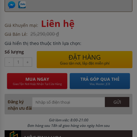
Liên hệ
Giá Khuyến mại:
25,290,000 ₫
Giá Bán Lẻ:
Giá hiển thị theo thuộc tính lựa chọn:
Số lượng
ĐẶT HÀNG
-
+
Giao tận nơi, lắp đặt miễn phí
MUA NGAY
TRẢ GÓP QUA THẺ
Giao Tận Nơi Hoặc Nhận Tại Cửa Hàng
Visa, Master, JCB
Đăng ký
nhận ưu đãi
Giờ làm việc: 8:00-21:00
Đơn hàng sau 18h sẽ giao hàng vào ngày hôm sau