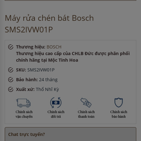
giờ
Anh Hùng
-
ở Đồng Nai đã mua máy sấy bát cách đây 15
Máy rửa chén bát Bosch
phút
Chị Hương
-
ở Hải Dương đã đặt máy rửa bát cách đây 1 giờ
SMS2IVW01P
Chị Hà
-
ở Cần Thơ đã mua chậu vòi rửa bát cách đây 3 giờ
Anh Quang
-
ở Quảng Ninh đã đặt máy hút mùi cách đây 5
giờ
Thương hiệu:
BOSCH
Anh Minh
-
ở Cần Thơ đã mua chậu vòi rửa bát cách đây 3
Thương hiệu cao cấp của CHLB Đức được phân phối
giờ
chính hãng tại Mộc Tinh Hoa
SKU:
SMS2IVW01P
Bảo hành:
24 tháng
Xuất xứ:
Thổ Nhĩ Kỳ
Chat trực tuyến?