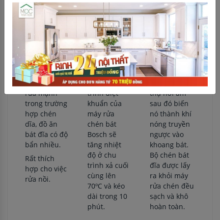
Sấy Zeolith
Intensive
Hygienne
Zone
Plus
Các hạt nhiệt
Zeolith hấp
Tính năng
Chương
thụ hơi ẩm
rửa mạnh
trình diệt
sau đó biến
trong trường
khuẩn của
nó thành khí
hợp chén
máy rửa
nóng truyền
dĩa, đồ ăn
chén bát
ngược vào
bát đĩa có độ
Bosch sẽ
khoang bát.
bẩn nhiều.
tăng nhiệt
Bộ chén bát
độ ở chu
Rất thích
đĩa được lấy
trình xả cuối
hợp cho việc
ra khỏi máy
cùng lên
rửa nồi.
rửa chén đều
70ºC và kéo
sạch và khô
dài trong 10
hoàn toàn.
phút.