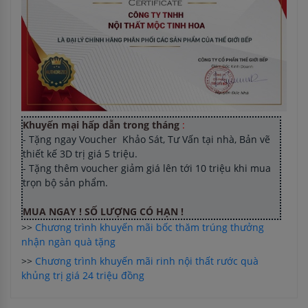
Khuyến mại hấp dẫn trong tháng
:
- Tặng ngay Voucher Khảo Sát, Tư Vấn tại nhà, Bản vẽ
thiết kế 3D trị giá 5 triệu.
- Tặng thêm voucher giảm giá lên tới 10 triệu khi mua
trọn bộ sản phẩm.
MUA NGAY ! SỐ LƯỢNG CÓ HẠN !
>>
Chương trình khuyến mãi bốc thăm trúng thưởng
nhận ngàn quà tặng
>>
Chương trình khuyến mãi rinh nội thất rước quà
khủng trị giá 24 triệu đồng