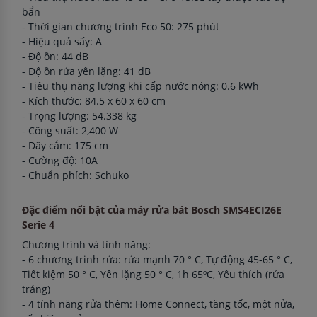
bẩn
- Thời gian chương trình Eco 50: 275 phút
- Hiệu quả sấy: A
- Độ ồn: 44 dB
- Độ ồn rửa yên lặng: 41 dB
- Tiêu thụ năng lượng khi cấp nước nóng: 0.6 kWh
- Kích thước: 84.5 x 60 x 60 cm
- Trọng lượng: 54.338 kg
- Công suất: 2,400 W
- Dây cắm: 175 cm
- Cường độ: 10A
- Chuẩn phích: Schuko
Đặc điểm nổi bật của máy rửa bát Bosch SMS4ECI26E
Serie 4
Chương trình và tính năng:
- 6 chương trinh rửa: rửa mạnh 70 ° C, Tự động 45-65 ° C,
Tiết kiệm 50 ° C, Yên lặng 50 ° C, 1h 65ºC, Yêu thích (rửa
tráng)
- 4 tính năng rửa thêm: Home Connect, tăng tốc, một nửa,