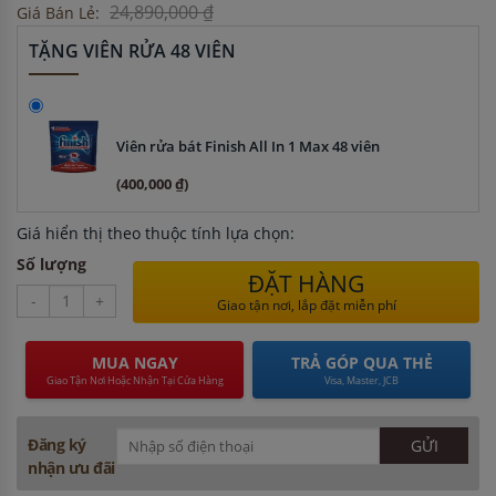
24,890,000 ₫
Giá Bán Lẻ:
TẶNG VIÊN RỬA 48 VIÊN
Viên rửa bát Finish All In 1 Max 48 viên
(400,000 ₫)
Giá hiển thị theo thuộc tính lựa chọn:
Số lượng
ĐẶT HÀNG
-
+
Giao tận nơi, lắp đặt miễn phí
MUA NGAY
TRẢ GÓP QUA THẺ
Giao Tận Nơi Hoặc Nhận Tại Cửa Hàng
Visa, Master, JCB
Đăng ký
nhận ưu đãi