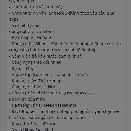
sấy hiệu quả
- Chương trình vệ sinh máy
- Chương trình yên lặng (điều chỉnh theo yêu cầu qua
app)
- 5 nhiệt độ rửa
Công nghệ và cảm biến
- Hệ thống ActiveWater
- Động cơ EcoSilence đảm bảo thiết bị hoạt động trơn tru
cung cấp chất lượng rửa sạch với độ ồn thấp
- Cảm biến độ bẩn nước, cảm biến tải
- Công nghệ trao đổi nhiệt
- Bộ lọc 3 lớp
- Aqua stop (cảm biến chống dò rỉ nước)
- Khoang máy: Thép không rỉ
- Công nghệ bảo vệ kính
- Hỗ trợ phân phối viên rửa (Dosing Assist)
Khay rửa của máy:
- Hệ thống rổ VarioFlex basket mới
- RackStopper – một biện pháp phong tỏa ngăn chặn việc
trượt quá sâu, ngẫu nhiên của giỏ dưới
- Khay thứ 3 VarioDrawer
- 3 vị trí khay RackMatic