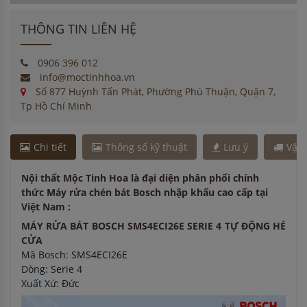
THÔNG TIN LIÊN HỆ
0906 396 012
info@moctinhhoa.vn
Số 877 Huỳnh Tấn Phát, Phường Phú Thuận, Quận 7,
Tp Hồ Chí Minh
Chi tiết
Thông số kỹ thuật
Lưu ý
Vận
Nội thất Mộc Tinh Hoa là đại diện phân phối chính
thức Máy rửa chén bát Bosch nhập khẩu cao cấp tại
Việt Nam :
MÁY RỬA BÁT BOSCH SMS4ECI26E SERIE 4 TỰ ĐỘNG HÉ
CỬA
Mã Bosch: SMS4ECI26E
Dòng: Serie 4
Xuất Xứ: Đức