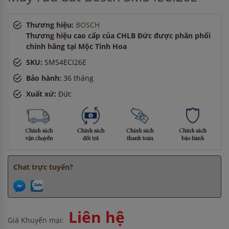
giờ
Chị Lan
-
ở Hà Nội đã đặt lò vi sóng cách đây 1 giờ
Thương hiệu:
BOSCH
Anh Hùng
-
ở TP. Hồ Chí Minh đã mua chậu vòi rửa bát
Thương hiệu cao cấp của CHLB Đức được phân phối
cách đây 3 giờ
chính hãng tại Mộc Tinh Hoa
Anh Nam
-
ở Bắc Ninh đã đặt máy rửa bát cách đây 30 phút
Chị Tuyết
-
ở TP. Hồ Chí Minh đã mua máy sấy bát cách đây
SKU:
SMS4ECI26E
15 phút
Bảo hành:
36 tháng
Chị Hương
-
ở Hải Dương đã đặt máy hút mùi cách đây 1
giờ
Xuất xứ:
Đức
Chat trực tuyến?
Liên hệ
Giá Khuyến mại: