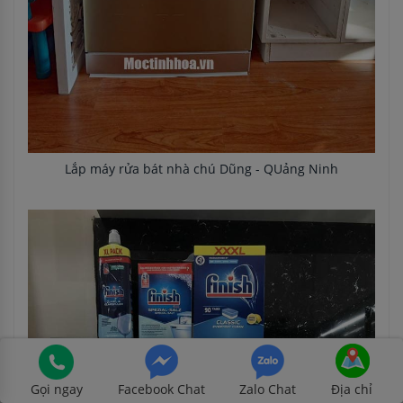
Lắp máy rửa bát nhà chú Dũng - QUảng Ninh
Gọi ngay
Facebook Chat
Zalo Chat
Địa chỉ