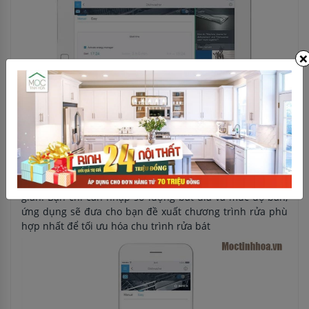
×
Chương trình phù hợp
Việc lựa chọn chương trình phù hợp không phải lúc nào
cũng dễ dàng. Với tính năng Easy Start mội việc thật đơn
giản. Bạn chỉ cần nhập số lượng bát đĩa và mức độ bẩn,
ứng dụng sẽ đưa cho bạn đề xuất chương trình rửa phù
hợp nhất để tối ưu hóa chu trình rửa bát