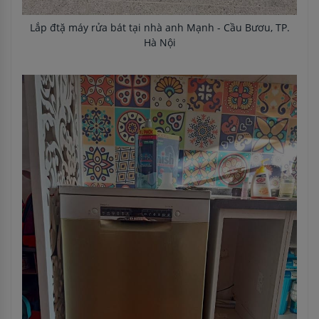
Lắp đtặ máy rửa bát tại nhà anh Mạnh - Cầu Bươu, TP.
Hà Nội