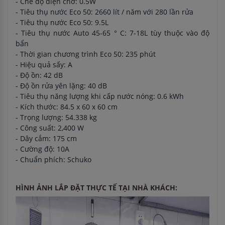
- Chế độ điện chờ: 0.5W
- Tiêu thụ nước Eco 50: 2660 lít / năm với 280 lần rửa
- Tiêu thụ nước Eco 50: 9.5L
- Tiêu thụ nước Auto 45-65 ° C: 7-18L tùy thuộc vào độ
bẩn
- Thời gian chương trình Eco 50: 235 phút
- Hiệu quả sấy: A
- Độ ồn: 42 dB
- Độ ồn rửa yên lặng: 40 dB
- Tiêu thụ năng lượng khi cấp nước nóng: 0.6 kWh
- Kích thước: 84.5 x 60 x 60 cm
- Trọng lượng: 54.338 kg
- Công suất: 2,400 W
- Dây cắm: 175 cm
- Cường độ: 10A
- Chuẩn phích: Schuko
HÌNH ẢNH LẮP ĐẶT THỰC TẾ TẠI NHÀ KHÁCH: