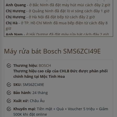
Chị Hương
-
ở Hà Nội đã đặt bếp từ cách đây 2 giờ
Chị Hà
-
ở TP. Hồ Chí Minh đã mua bếp điện từ cách đây 8
giờ
Anh Nam
-
ở Hải Dương đã đặt máy rửa bát cách đây 2 giờ
Anh Quang
-
ở Bắc Ninh đã đặt máy hút mùi cách đây 2 giờ
Chị Hương
-
ở Quảng Ninh đã đặt lò vi sóng cách đây 1 giờ
Chị Hương
-
ở Hà Nội đã đặt bếp từ cách đây 2 giờ
Máy rửa bát Bosch SMS6ZCI49E
Thương hiệu:
BOSCH
Thương hiệu cao cấp của CHLB Đức được phân phối
chính hãng tại Mộc Tinh Hoa
SKU:
SMS6ZCI49E
Bảo hành:
24 tháng
Xuất xứ:
Châu Âu
Khuyến mại:
Tiền mặt + Quà + Voucher 5 triệu + Giảm
500K khi đặt online