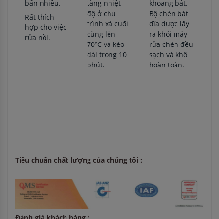
khoang bát.
bẩn nhiều.
tăng nhiệt
Bộ chén bát
độ ở chu
Rất thích
đĩa được lấy
trình xả cuối
hợp cho việc
ra khỏi máy
cùng lên
rửa nồi.
rửa chén đều
70ºC và kéo
sạch và khô
dài trong 10
hoàn toàn.
phút.
Tiêu chuẩn chất lượng của chúng tôi :
Đánh giá khách hàng :