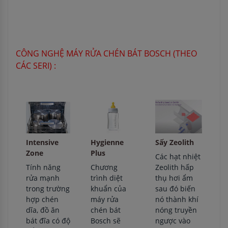
CÔNG NGHỆ MÁY RỬA CHÉN BÁT BOSCH (THEO
CÁC SERI) :
Sấy Zeolith
Intensive
Hygienne
Zone
Plus
Các hạt nhiệt
Zeolith hấp
Tính năng
Chương
thụ hơi ẩm
rửa mạnh
trình diệt
sau đó biến
trong trường
khuẩn của
nó thành khí
hợp chén
máy rửa
nóng truyền
dĩa, đồ ăn
chén bát
ngược vào
bát đĩa có độ
Bosch sẽ