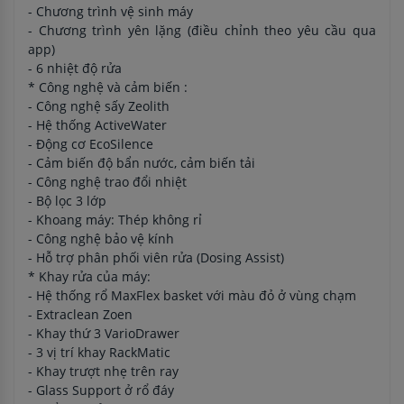
- Chương trình vệ sinh máy
- Chương trình yên lặng (điều chỉnh theo yêu cầu qua
app)
- 6 nhiệt độ rửa
* Công nghệ và cảm biến :
- Công nghệ sấy Zeolith
- Hệ thống ActiveWater
- Động cơ EcoSilence
- Cảm biến độ bẩn nước, cảm biến tải
- Công nghệ trao đổi nhiệt
- Bộ lọc 3 lớp
- Khoang máy: Thép không rỉ
- Công nghệ bảo vệ kính
- Hỗ trợ phân phối viên rửa (Dosing Assist)
* Khay rửa của máy:
- Hệ thống rổ MaxFlex basket với màu đỏ ở vùng chạm
- Extraclean Zoen
- Khay thứ 3 VarioDrawer
- 3 vị trí khay RackMatic
- Khay trượt nhẹ trên ray
- Glass Support ở rổ đáy