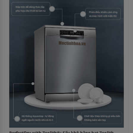
PerfectDry with Zeolith®: Sấy khô bằng hạt Zeolith