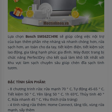
Lựa chọn
Bosch SMS6ZCI49E
sẽ giúp công việc nội trợ
của bạn thêm phần nhẹ nhàng và nhanh chóng hơn, rửa
sạch hơn, an toàn cho da tay, tiết kiệm điện, tiết kiệm sức
lao động, gia tăng hạnh phúc gia đình. Máy được trang bị
chức năng PerfectDry cho kết quả làm khô tốt nhất với
khu vực làm sạch chuyên sâu giúp chén đĩa sạch tinh
tươm.
ĐẶC TÍNH SẢN PHẨM:
- 8 chương trinh rửa: rửa mạnh 70 ° C, Tự động 45-65 ° C,
Tiết kiệm 50 ° C, Yên lặng 50 ° C, 1h 65ºC, Thủy tinh 40 °
C, Rửa nhanh 45 ° C, Yêu thích (rửa tráng)
- 4 tính năng rửa thêm: Home Connect, tăng tốc, vùng rửa
mạnh, sấy thêm