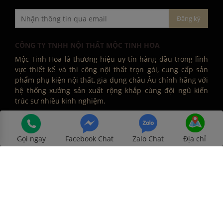
CÔNG TY TNHH NỘI THẤT MỘC TINH HOA
Mộc Tinh Hoa là thương hiệu uy tín hàng đầu trong lĩnh
vực thiết kế và thi công nội thất trọn gói, cung cấp sản
phẩm phụ kiện nội thất, gia dụng châu Âu chính hãng với
hệ thống xưởng sản xuất rộng khắp cùng đội ngũ kiến
trúc sư nhiều kinh nghiệm.
Gọi ngay
Facebook Chat
Zalo Chat
Địa chỉ
Số 877 Huỳnh Tấn Phát, Phường Phú Thuận, Quận 7,
Tp Hồ Chí Minh