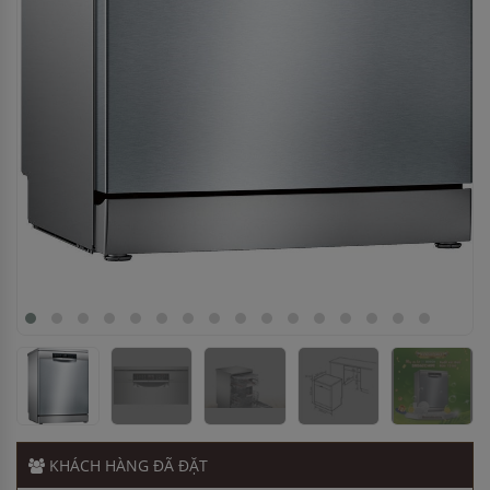
Anh Quang
-
ở Bắc Ninh đã đặt máy hút mùi cách đây 2 giờ
Chị Hương
-
ở Quảng Ninh đã đặt lò vi sóng cách đây 1 giờ
Chị Hương
-
ở Hà Nội đã đặt bếp từ cách đây 2 giờ
Chị Hà
-
ở TP. Hồ Chí Minh đã mua bếp điện từ cách đây 8
giờ
Anh Nam
-
ở Hải Dương đã đặt máy rửa bát cách đây 2 giờ
Anh Quang
-
ở Bắc Ninh đã đặt máy hút mùi cách đây 2 giờ
KHÁCH HÀNG
ĐÃ ĐẶT
Chị Hương
-
ở Quảng Ninh đã đặt lò vi sóng cách đây 1 giờ