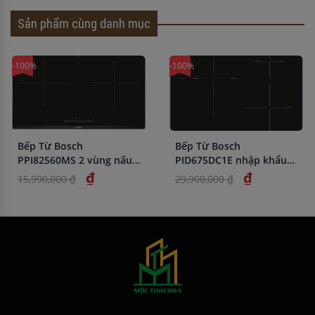
Sản phẩm cùng danh mục
-100%
-100%
Bếp Từ Bosch
Bếp Từ Bosch
PPI82560MS 2 vùng nấu
PID675DC1E nhập khẩu
nhập khẩu chính hãng
chính hãng giá rẻ
₫
₫
15,990,000 ₫
29,900,000 ₫