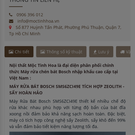
0906 396 012
info@moctinhhoa.vn
Số 877 Huỳnh Tấn Phát, Phường Phú Thuận, Quận 7,
Tp Hồ Chí Minh
Chi tiết
Thông số kỹ thuật
Lưu ý
Vận
Nội thất Mộc Tinh Hoa là đại diện phân phối chính
thức Máy rửa chén bát Bosch nhập khẩu cao cấp tại
Việt Nam :
MÁY RỬA BÁT BOSCH SMS6ZCI49E TÍCH HỢP ZEOLITH -
SẤY HOÀN HẢO
Máy Rửa Bát Bosch SMS6ZCI49E thiết kế nhiều chế độ
rửa khác nhau phù hợp với từng độ bẩn của bát đĩa
xoong nồi đảm bảo khả năng sạch hoàn toàn. Đặc biệt,
máy có tích hợp công nghệ sấy Zeolith, sấy khô đến 99%
và vẫn đảm bảo tiết kiệm năng lượng tối đa.