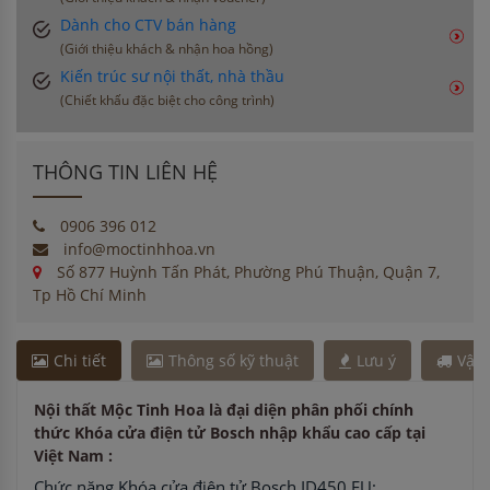
Dành cho CTV bán hàng
(Giới thiệu khách & nhận hoa hồng)
Kiến trúc sư nội thất, nhà thầu
(Chiết khấu đặc biệt cho công trình)
THÔNG TIN LIÊN HỆ
0906 396 012
info@moctinhhoa.vn
Số 877 Huỳnh Tấn Phát, Phường Phú Thuận, Quận 7,
Tp Hồ Chí Minh
Chi tiết
Thông số kỹ thuật
Lưu ý
Vận
Nội thất Mộc Tinh Hoa là đại diện phân phối chính
thức Khóa cửa điện tử Bosch nhập khẩu cao cấp tại
Việt Nam :
Chức năng Khóa cửa điện tử Bosch ID450 EU: