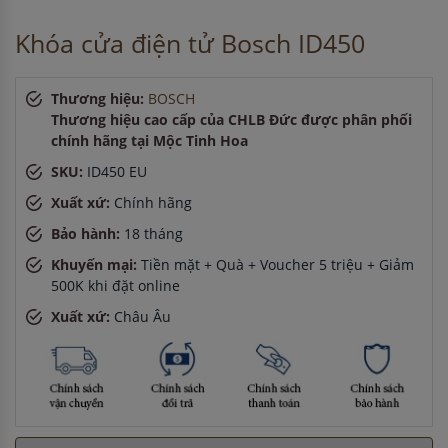
phút
Anh Hào
-
ở Quảng Ninh đã đặt máy hút mùi cách đây 5 giờ
Khóa cửa điện tử Bosch ID450
Thương hiệu:
BOSCH
Thương hiệu cao cấp của CHLB Đức được phân phối
chính hãng tại Mộc Tinh Hoa
SKU:
ID450 EU
Xuất xứ:
Chính hãng
Bảo hành:
18 tháng
Khuyến mại:
Tiền mặt + Quà + Voucher 5 triệu + Giảm
500K khi đặt online
Xuất xứ:
Châu Âu