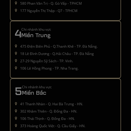
580 Phan Văn Trị - Q. Gò Vấp - TPHCM
177 Nguyễn Thị Thập - Q7 - TPHCM
4
Chi nhánh khu vực
Miền Trung
475 Điện Biên Phủ - Q.Thanh Khê - TP. Đà Nẵng.
18 Lê Đình Dương - Q.Hải Châu - TP. Đà Nẵng
27-29 Nguyễn Sỹ Sách - TP. Vinh.
106 Lê Hồng Phong - TP. Nha Trang.
5
Chi nhánh khu vực
Miền Bắc
41 Thanh Nhàn - Q. Hai Bà Trưng - HN.
302 Khâm Thiên - Q. Đống Đa - HN.
106 Thái Thịnh - Q. Đống Đa - HN.
373 Hoàng Quốc Việt - Q. Cầu Giấy - HN.