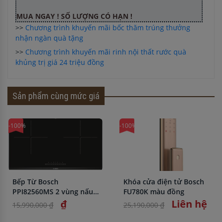
MUA NGAY ! SỐ LƯỢNG CÓ HẠN !
>>
Chương trình khuyến mãi bốc thăm trúng thưởng
nhận ngàn quà tặng
>>
Chương trình khuyến mãi rinh nội thất rước quà
khủng trị giá 24 triệu đồng
Sản phẩm cùng mức giá
-100%
-100%
Bếp Từ Bosch
Khóa cửa điện tử Bosch
PPI82560MS 2 vùng nấu
FU780K màu đồng
nhập khẩu chính hãng
₫
Liên hệ
15,990,000 ₫
25,190,000 ₫