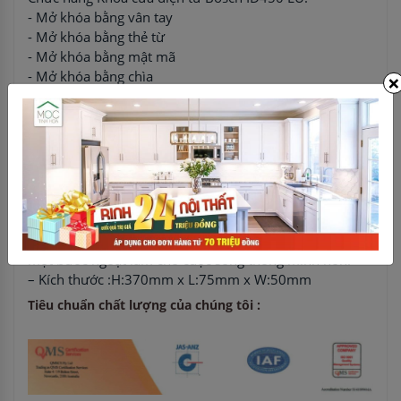
- Mở khóa bằng vân tay
- Mở khóa bằng thẻ từ
- Mở khóa bằng mật mã
- Mở khóa bằng chìa
×
Thông số kỹ thuật:
– Khóa vân tay Bosch mã ID450 EU có phong cách thiết
kế tối giản và hiện đại, vẻ đẹp hoàn hảo của công nghệ
và nghệ thuật
– Đầu vân tay khóa rất sáng tạo và tay cầm thiết kế tích
hợp, chỉ cần 1 tay và mở khóa bằng một thao tác
– Thân khóa Bosch ID450 EU chống xước, chip nhập
khẩu có độ chính xác cao, hiệu quả và an toàn tạo ra
một bước ngoặt làm cho cuộc sống thông mình hơn.
– Kích thước :H:370mm x L:75mm x W:50mm
Tiêu chuẩn chất lượng của chúng tôi :