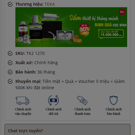
Thương hiệu:
TEKA
giờ
Anh Nam
-
ở Hà Nội đã đặt lò vi sóng cách đây 5 giờ
Chị Hà
-
ở Đồng Nai đã mua bếp điện từ cách đây 45 phút
SKU:
TK2 1270
Xuất xứ:
Chính hãng
Bảo hành:
36 tháng
Khuyến mại:
Tiền mặt + Quà + Voucher 5 triệu + Giảm
500K khi đặt online
Chat trực tuyến?