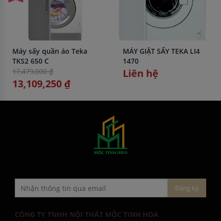
Máy sấy quần áo Teka
MÁY GIẶT SẤY TEKA LI4
TKS2 650 C
1470
17,479,000 ₫
Liên hệ
13,109,250 ₫
CÔNG TY TNHH NỘI THẤT MỘC TINH HOA