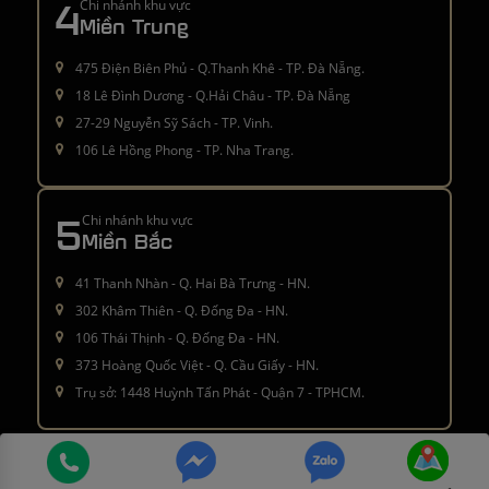
4
Chi nhánh khu vực
Miền Trung
475 Điện Biên Phủ - Q.Thanh Khê - TP. Đà Nẵng.
18 Lê Đình Dương - Q.Hải Châu - TP. Đà Nẵng
27-29 Nguyễn Sỹ Sách - TP. Vinh.
106 Lê Hồng Phong - TP. Nha Trang.
5
Chi nhánh khu vực
Miền Bắc
41 Thanh Nhàn - Q. Hai Bà Trưng - HN.
302 Khâm Thiên - Q. Đống Đa - HN.
106 Thái Thịnh - Q. Đống Đa - HN.
373 Hoàng Quốc Việt - Q. Cầu Giấy - HN.
Trụ sở: 1448 Huỳnh Tấn Phát - Quận 7 - TPHCM.
Â© 2016 - 2021
moctinhhoa.vn
. All rights reserved