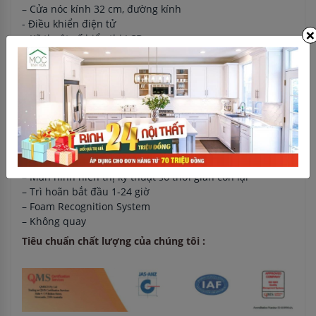
– Cửa nóc kính 32 cm, đường kính
- Điều khiển điện tử
×
– Kỹ thuật số hiển thị LCD
– 11 chương trình
– Chương trình giặt nhanh 15 phút và chương trình pre-
rửa
Tính năng nổi bật
– Các nút chức năng: on-off, spin chọn, phụ, chương trình
nhanh, chậm và lập trình nhiệt độ
– Khóa an toàn trong trường hợp thiếu nước hoặc điện
– Quản lý rửa điện tử (Fuzzy Logic)
– Màn hình hiển thị kỹ thuật số thời gian còn lại
– Trì hoãn bắt đầu 1-24 giờ
– Foam Recognition System
– Không quay
Tiêu chuẩn chất lượng của chúng tôi :