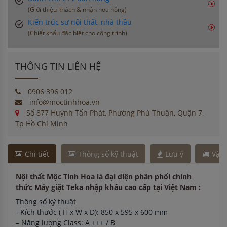
(Giới thiệu khách & nhận hoa hồng)
Kiến trúc sư nội thất, nhà thầu
(Chiết khấu đặc biệt cho công trình)
THÔNG TIN LIÊN HỆ
0906 396 012
info@moctinhhoa.vn
Số 877 Huỳnh Tấn Phát, Phường Phú Thuận, Quận 7,
Tp Hồ Chí Minh
Chi tiết
Thông số kỹ thuật
Lưu ý
Vận
Nội thất Mộc Tinh Hoa là đại diện phân phối chính
thức Máy giặt Teka nhập khẩu cao cấp tại Việt Nam :
Thông số kỹ thuật
- Kích thước ( H x W x D): 850 x 595 x 600 mm
– Năng lượng Class: A +++ / B