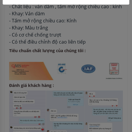
- Chất liệu : ván dăm , tấm mở rộng chiều cao : kính
- Khay: Ván dăm
- Tấm mở rộng chiều cao: Kính
- Khay: Màu trắng
- Có cơ chế chống trượt
- Có thể điều chỉnh độ cao liên tiếp
Tiêu chuẩn chất lượng của chúng tôi :
Đánh giá khách hàng :