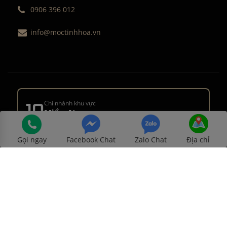
0906 396 012
info@moctinhhoa.vn
10
Chi nhánh khu vực
Miền Nam
1448Huỳnh Tấn Phát - Quận 7 - TPHCM
Gọi ngay
Facebook Chat
Zalo Chat
Địa chỉ
1007 Lạc Long Quân, P11, Q. Tân Bình, TP HCM
Số 66 đường DT743, phường An Phú, TP Thuận An, Bình
Dương
452 Nguyễn Ái Quốc - TP Biên Hoà -
Đồng Nai
127 Khánh Hội - Quận 4 - TPHCM
348 Bạch Đằng - Quận Bình Thạnh - TPHCM
1411 Đường 3/2 - Quận 11 - TPHCM