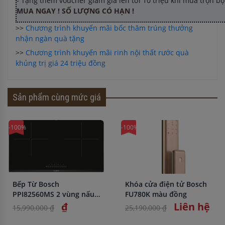
- Tặng thêm voucher giảm giá lên tới 10 triệu khi mua trọn b
MUA NGAY ! SỐ LƯỢNG CÓ HẠN !
>>
Chương trình khuyến mãi bốc thăm trúng thưởng
nhận ngàn quà tặng
>>
Chương trình khuyến mãi rinh nội thất rước quà
khủng trị giá 24 triệu đồng
Sản phẩm cùng mức giá
-100%
-100%
Bếp Từ Bosch
Khóa cửa điện tử Bosch
PPI82560MS 2 vùng nấu
FU780K màu đồng
nhập khẩu chính hãng
₫
Liên hệ
15,990,000 ₫
25,190,000 ₫