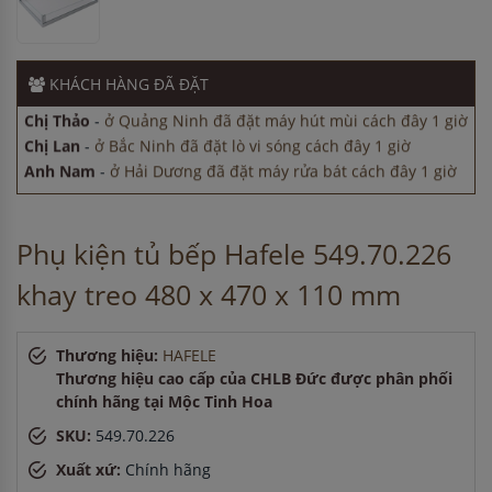
Anh Hùng
-
ở TP. Hồ Chí Minh đã mua chậu vòi rửa bát
cách đây 45 phút
Anh Hùng
-
ở Cần Thơ đã mua chậu vòi rửa bát cách đây 15
KHÁCH HÀNG
ĐÃ ĐẶT
phút
Chị Thảo
-
ở Quảng Ninh đã đặt máy hút mùi cách đây 1 giờ
Chị Lan
-
ở Bắc Ninh đã đặt lò vi sóng cách đây 1 giờ
Anh Nam
-
ở Hải Dương đã đặt máy rửa bát cách đây 1 giờ
Anh Hùng
-
ở TP. Hồ Chí Minh đã mua chậu vòi rửa bát
cách đây 45 phút
Anh Hùng
-
ở Cần Thơ đã mua chậu vòi rửa bát cách đây 15
Phụ kiện tủ bếp Hafele 549.70.226
phút
khay treo 480 x 470 x 110 mm
Chị Thảo
-
ở Quảng Ninh đã đặt máy hút mùi cách đây 1 giờ
Chị Lan
-
ở Bắc Ninh đã đặt lò vi sóng cách đây 1 giờ
Anh Nam
-
ở Hải Dương đã đặt máy rửa bát cách đây 1 giờ
Thương hiệu:
HAFELE
Anh Hùng
-
ở TP. Hồ Chí Minh đã mua chậu vòi rửa bát
Thương hiệu cao cấp của CHLB Đức được phân phối
cách đây 45 phút
chính hãng tại Mộc Tinh Hoa
Anh Hùng
-
ở Cần Thơ đã mua chậu vòi rửa bát cách đây 15
SKU:
549.70.226
phút
Chị Thảo
-
ở Quảng Ninh đã đặt máy hút mùi cách đây 1 giờ
Xuất xứ:
Chính hãng