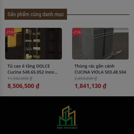
Sản phẩm cùng danh mục
-25%
-25%
Tủ cao 6 tầng DOLCE
Thùng rác gắn cánh
Cucina 548.65.052 Inox
CUCINA VIOLA 503.48.504
304
11,342,000 ₫
2,454,840 ₫
8,506,500 ₫
1,841,130 ₫