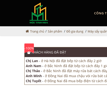
CÔNG T
/
/
/
Trang chủ
Sản phẩm
Đồ gia dụng
Máy sấy quần
-100%