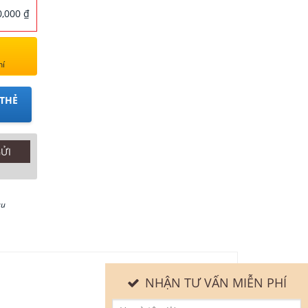
,000 ₫
hí
THẺ
au
NHẬN TƯ VẤN MIỄN PHÍ