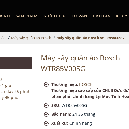
RÌNH
SẢN PHẨM
GIỚI THIỆU
TƯ VẤN
BÁO GIÁ
KHUY
/
/
 áo
Máy sấy quần áo Bosch
Máy sấy quần áo Bosch WTR85V00SG
Máy sấy quần áo Bosch
WTR85V00SG
Thương hiệu:
BOSCH
Thương hiệu cao cấp của CHLB Đức đ
phân phối chính hãng tại Mộc Tinh Ho
SKU:
WTR85V00SG
Bảo hành:
24-36 tháng
Xuất xứ:
Chính hãng