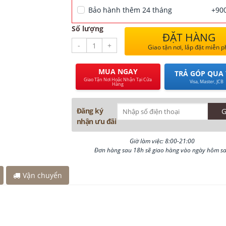
Bảo hành thêm 24 tháng
+900
iờ
Số lượng
 1 giờ
ĐẶT HÀNG
ách đây 45 phút
-
+
Giao tận nơi, lắp đặt miễn p
ây 45 phút
MUA NGAY
TRẢ GÓP QUA 
Giao Tận Nơi Hoặc Nhận Tại Cửa
Visa, Master, JCB
Hàng
Đăng ký
nhận ưu đãi
Giờ làm việc: 8:00-21:00
Đơn hàng sau 18h sẽ giao hàng vào ngày hôm s
Vận chuyển