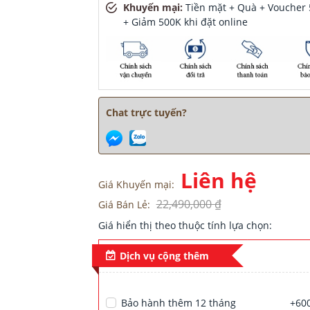
Khuyến mại:
Tiền mặt + Quà + Voucher 5
+ Giảm 500K khi đặt online
Chat trực tuyến?
Liên hệ
Giá Khuyến mại:
 1 giờ
22,490,000 ₫
Giá Bán Lẻ:
ách đây 45 phút
ây 45 phút
Giá hiển thị theo thuộc tính lựa chọn:
Dịch vụ cộng thêm
iờ
 1 giờ
ách đây 45 phút
Bảo hành thêm 12 tháng
+600
ây 45 phút