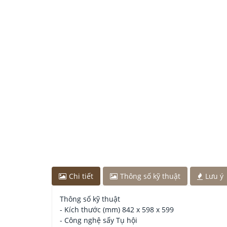
Chị Lan
-
ở Hà Nội đã đặt bếp từ cách đây 2 giờ
Anh Nam
-
ở Bắc Ninh đã đặt bếp từ cách đây 1 g
Chị Thảo
-
ở Bắc Ninh đã đặt máy rửa bát cách đây
Anh Minh
-
ở Đồng Nai đã mua chậu vòi rửa bát c
Chị Tuyết
-
ở Đồng Nai đã mua bếp điện từ cách đ
Chi tiết
Thông số kỹ thuật
Lưu ý
Thông số kỹ thuật
- Kích thước (mm) 842 x 598 x 599
- Công nghệ sấy Tụ hội