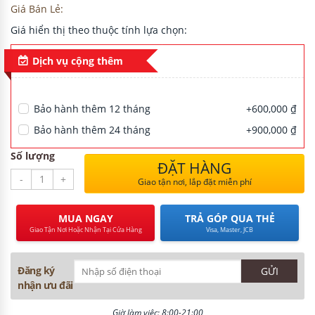
Giá Bán Lẻ:
Giá hiển thị theo thuộc tính lựa chọn:
H
Dịch vụ cộng thêm
Bảo hành thêm 12 tháng
+600,000 ₫
NG CƯ
Bảo hành thêm 24 tháng
+900,000 ₫
Số lượng
ĐẶT HÀNG
-
+
Giao tận nơi, lắp đặt miễn phí
MUA NGAY
TRẢ GÓP QUA THẺ
Giao Tận Nơi Hoặc Nhận Tại Cửa Hàng
Visa, Master, JCB
Đăng ký
nhận ưu đãi
Giờ làm việc: 8:00-21:00