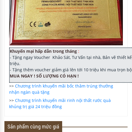
Khuyến mại hấp dẫn trong tháng
:
- Tặng ngay Voucher Khảo Sát, Tư Vấn tại nhà, Bản vẽ thiết kế 
triệu.
- Tặng thêm voucher giảm giá lên tới 10 triệu khi mua trọn b
MUA NGAY ! SỐ LƯỢNG CÓ HẠN !
>>
Chương trình khuyến mãi bốc thăm trúng thưởng
nhận ngàn quà tặng
>>
Chương trình khuyến mãi rinh nội thất rước quà
khủng trị giá 24 triệu đồng
Sản phẩm cùng mức giá