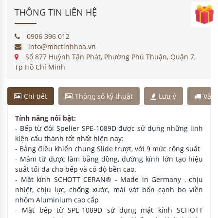
THÔNG TIN LIÊN HỆ
0906 396 012
info@moctinhhoa.vn
Số 877 Huỳnh Tấn Phát, Phường Phú Thuận, Quận 7,
Tp Hồ Chí Minh
Chi tiết
Thông số kỹ thuật
Lưu ý
Vận
Tính năng nổi bật:
- Bếp từ đôi Spelier SPE-1089D được sử dụng những linh
kiện cấu thành tốt nhất hiện nay:
- Bảng điều khiển chung Slide trượt, với 9 mức công suất
- Mâm từ được làm bằng đồng, đường kính lớn tạo hiệu
suất tối đa cho bếp và có độ bền cao.
- Mặt kính SCHOTT CERAN® - Made in Germany , chịu
nhiệt, chịu lực, chống xước, mài vát bốn cạnh bo viền
nhôm Aluminium cao cấp
- Mặt bếp từ SPE-1089D sử dụng mặt kính SCHOTT