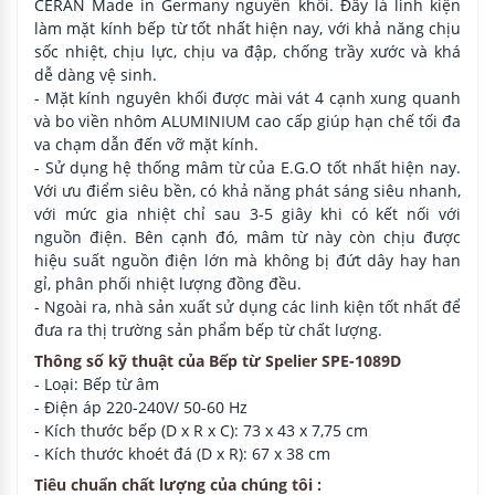
CERAN Made in Germany nguyên khối. Đây là linh kiện
làm mặt kính bếp từ tốt nhất hiện nay, với khả năng chịu
sốc nhiệt, chịu lực, chịu va đập, chống trầy xước và khá
dễ dàng vệ sinh.
- Mặt kính nguyên khối được mài vát 4 cạnh xung quanh
và bo viền nhôm ALUMINIUM cao cấp giúp hạn chế tối đa
va chạm dẫn đến vỡ mặt kính.
- Sử dụng hệ thống mâm từ của E.G.O tốt nhất hiện nay.
Với ưu điểm siêu bền, có khả năng phát sáng siêu nhanh,
với mức gia nhiệt chỉ sau 3-5 giây khi có kết nối với
nguồn điện. Bên cạnh đó, mâm từ này còn chịu được
hiệu suất nguồn điện lớn mà không bị đứt dây hay han
gỉ, phân phối nhiệt lượng đồng đều.
- Ngoài ra, nhà sản xuất sử dụng các linh kiện tốt nhất để
đưa ra thị trường sản phẩm bếp từ chất lượng.
Thông số kỹ thuật của Bếp từ Spelier SPE-1089D
- Loại: Bếp từ âm
- Điện áp 220-240V/ 50-60 Hz
- Kích thước bếp (D x R x C): 73 x 43 x 7,75 cm
- Kích thước khoét đá (D x R): 67 x 38 cm
Tiêu chuẩn chất lượng của chúng tôi :