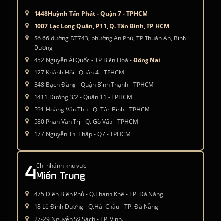
1448Huỳnh Tấn Phát - Quận 7 - TPHCM
1007 Lạc Long Quân, P11, Q. Tân Bình, TP HCM
Số 66 đường DT743, phường An Phú, TP Thuận An, Bình
Dương
452 Nguyễn Ái Quốc - TP Biên Hoà -
Đồng Nai
127 Khánh Hội - Quận 4 - TPHCM
348 Bạch Đằng - Quận Bình Thạnh - TPHCM
1411 Đường 3/2 - Quận 11 - TPHCM
591 Hoàng Văn Thụ - Q. Tân Bình - TPHCM
580 Phan Văn Trị - Q. Gò Vấp - TPHCM
177 Nguyễn Thị Thập - Q7 - TPHCM
4
Chi nhánh khu vực
Miền Trung
475 Điện Biên Phủ - Q.Thanh Khê - TP. Đà Nẵng.
18 Lê Đình Dương - Q.Hải Châu - TP. Đà Nẵng
27-29 Nguyễn Sỹ Sách - TP. Vinh.