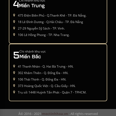
4
Chi nhánh khu vực
Miền Trung
475 Điện Biên Phủ - Q.Thanh Khê - TP. Đà Nẵng.
18 Lê Đình Dương - Q.Hải Châu - TP. Đà Nẵng
27-29 Nguyễn Sỹ Sách - TP. Vinh.
106 Lê Hồng Phong - TP. Nha Trang.
5
Chi nhánh khu vực
Miền Bắc
41 Thanh Nhàn - Q. Hai Bà Trưng - HN.
302 Khâm Thiên - Q. Đống Đa - HN.
106 Thái Thịnh - Q. Đống Đa - HN.
373 Hoàng Quốc Việt - Q. Cầu Giấy - HN.
Trụ sở: 1448 Huỳnh Tấn Phát - Quận 7 - TPHCM.
Â© 2016 - 2021
moctinhhoa.vn
. All rights reserved