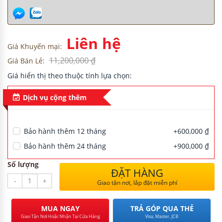
H
Liên hệ
Giá Khuyến mại:
11,200,000 ₫
Giá Bán Lẻ:
Giá hiển thị theo thuộc tính lựa chọn:
NG CƯ
Dịch vụ cộng thêm
Bảo hành thêm 12 tháng
+600,000 ₫
Bảo hành thêm 24 tháng
+900,000 ₫
Số lượng
ĐẶT HÀNG
-
+
Giao tận nơi, lắp đặt miễn phí
MUA NGAY
TRẢ GÓP QUA THẺ
Giao Tận Nơi Hoặc Nhận Tại Cửa Hàng
Visa, Master, JCB