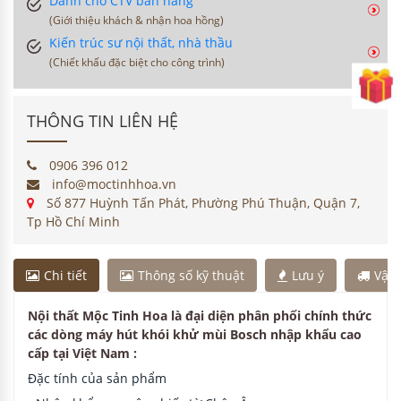
Dành cho CTV bán hàng
(Giới thiệu khách & nhận hoa hồng)
Kiến trúc sư nội thất, nhà thầu
(Chiết khấu đặc biệt cho công trình)
THÔNG TIN LIÊN HỆ
0906 396 012
info@moctinhhoa.vn
Số 877 Huỳnh Tấn Phát, Phường Phú Thuận, Quận 7,
Tp Hồ Chí Minh
Chi tiết
Thông số kỹ thuật
Lưu ý
Vận
Nội thất Mộc Tinh Hoa là đại diện phân phối chính thức
các dòng máy hút khói khử mùi Bosch nhập khẩu cao
cấp tại Việt Nam :
Đặc tính của sản phẩm