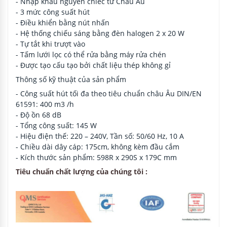
- Nhập khẩu nguyên chiếc từ Châu Âu
- 3 mức công suất hút
- Điều khiển bằng nút nhấn
- Hệ thống chiếu sáng bằng đèn halogen 2 x 20 W
- Tự tắt khi trượt vào
- Tấm lưới lọc có thể rửa bằng máy rửa chén
- Được tạo cấu tạo bởi chất liệu thép không gỉ
Thông số kỹ thuật của sản phẩm
- Công suất hút tối đa theo tiêu chuẩn châu Âu DIN/EN
61591: 400 m3 /h
- Độ ồn 68 dB
- Tổng công suất: 145 W
- Hiệu điện thế: 220 – 240V, Tần số: 50/60 Hz, 10 A
- Chiều dài dây cáp: 175cm, không kèm đầu cắm
- Kích thước sản phẩm: 598R x 290S x 179C mm
Tiêu chuẩn chất lượng của chúng tôi :