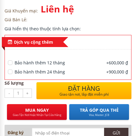
Liên hệ
Giá Khuyến mại:
Giá Bán Lẻ:
H
Giá hiển thị theo thuộc tính lựa chọn:
Dịch vụ cộng thêm
NG CƯ
Bảo hành thêm 12 tháng
+600,000 ₫
Bảo hành thêm 24 tháng
+900,000 ₫
Số lượng
ĐẶT HÀNG
-
+
Giao tận nơi, lắp đặt miễn phí
MUA NGAY
TRẢ GÓP QUA THẺ
Giao Tận Nơi Hoặc Nhận Tại Cửa Hàng
Visa, Master, JCB
Đăng ký