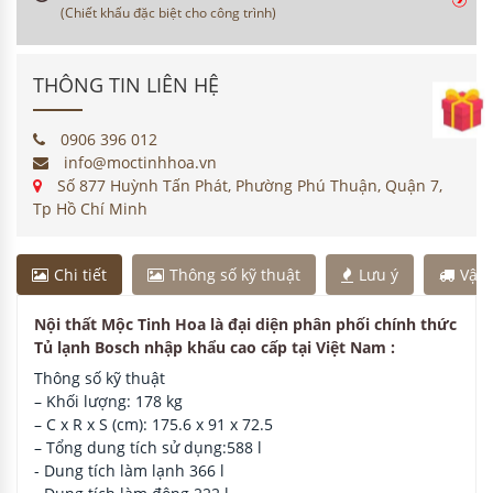
(Chiết khấu đặc biệt cho công trình)
THÔNG TIN LIÊN HỆ
0906 396 012
info@moctinhhoa.vn
Số 877 Huỳnh Tấn Phát, Phường Phú Thuận, Quận 7,
Tp Hồ Chí Minh
Chi tiết
Thông số kỹ thuật
Lưu ý
Vận
Nội thất Mộc Tinh Hoa là đại diện phân phối chính thức
Tủ lạnh Bosch nhập khẩu cao cấp tại Việt Nam :
Thông số kỹ thuật
– Khối lượng: 178 kg
– C x R x S (cm): 175.6 x 91 x 72.5
– Tổng dung tích sử dụng:588 l
- Dung tích làm lạnh 366 l