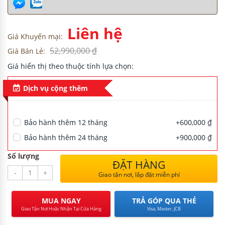
Liên hệ
Giá Khuyến mại:
H
52,990,000 ₫
Giá Bán Lẻ:
Giá hiển thị theo thuộc tính lựa chọn:
Dịch vụ cộng thêm
NG CƯ
Bảo hành thêm 12 tháng
+600,000 ₫
Bảo hành thêm 24 tháng
+900,000 ₫
Số lượng
ĐẶT HÀNG
-
+
Giao tận nơi, lắp đặt miễn phí
MUA NGAY
TRẢ GÓP QUA THẺ
Giao Tận Nơi Hoặc Nhận Tại Cửa Hàng
Visa, Master, JCB