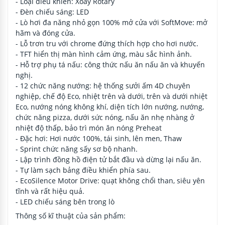
- Loại điều khiển: Xoay Rotary
- Đèn chiếu sáng: LED
- Lò hơi đa năng nhỏ gọn 100% mở cửa với SoftMove: mở
hãm và đóng cửa.
- Lỗ trơn tru với chrome đứng thích hợp cho hơi nước.
- TFT hiển thị màn hình cảm ứng, màu sắc hình ảnh.
- Hỗ trợ phụ tá nấu: công thức nấu ăn nấu ăn và khuyến
nghị.
- 12 chức năng nướng: hệ thống sưởi ấm 4D chuyên
nghiệp, chế độ Eco, nhiệt trên và dưới, trên và dưới nhiệt
Eco, nướng nóng không khí, diện tích lớn nướng, nướng,
chức năng pizza, dưới sức nóng, nấu ăn nhẹ nhàng ở
nhiệt độ thấp, bảo trì món ăn nóng Preheat
- Đặc hơi: Hơi nước 100%, tái sinh, lên men, Thaw
- Sprint chức năng sấy sơ bộ nhanh.
- Lập trình đồng hồ điện tử bắt đầu và dừng lại nấu ăn.
- Tự làm sạch bảng điều khiển phía sau.
- EcoSilence Motor Drive: quạt không chổi than, siêu yên
tĩnh và rất hiệu quả.
- LED chiếu sáng bên trong lò
Thông số kĩ thuật của sản phẩm: