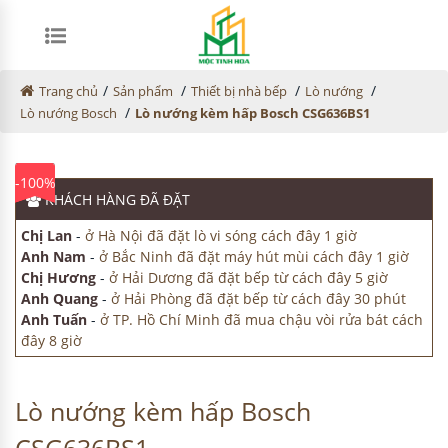
/
/
/
/
Trang chủ
Sản phẩm
Thiết bị nhà bếp
Lò nướng
/
Lò nướng Bosch
Lò nướng kèm hấp Bosch CSG636BS1
-100%
KHÁCH HÀNG
ĐÃ ĐẶT
Chị Lan
-
ở Hà Nội đã đặt lò vi sóng cách đây 1 giờ
Anh Nam
-
ở Bắc Ninh đã đặt máy hút mùi cách đây 1 giờ
Chị Hương
-
ở Hải Dương đã đặt bếp từ cách đây 5 giờ
Anh Quang
-
ở Hải Phòng đã đặt bếp từ cách đây 30 phút
Anh Tuấn
-
ở TP. Hồ Chí Minh đã mua chậu vòi rửa bát cách
đây 8 giờ
Lò nướng kèm hấp Bosch