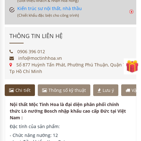
(Giới thiệu khách & nhận hoa hồng)
Kiến trúc sư nội thất, nhà thầu
(Chiết khấu đặc biệt cho công trình)
THÔNG TIN LIÊN HỆ
0906 396 012
info@moctinhhoa.vn
Số 877 Huỳnh Tấn Phát, Phường Phú Thuận, Quận 7,
Tp Hồ Chí Minh
Chi tiết
Thông số kỹ thuật
Lưu ý
Vận
Nội thất Mộc Tinh Hoa là đại diện phân phối chính
thức Lò nướng Bosch nhập khẩu cao cấp Đức tại Việt
Nam :
Đặc tính của sản phẩm:
- Chức năng nướng: 12