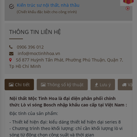
Kiến trúc sư nội thất, nhà thầu
(Chiết khấu đặc biệt cho công trình)
THÔNG TIN LIÊN HỆ
0906 396 012
info@moctinhhoa.vn
Số 877 Huỳnh Tấn Phát, Phường Phú Thuận, Quận 7,
Tp Hồ Chí Minh
Chi tiết
Thông số kỹ thuật
Lưu ý
Vận
Nội thất Mộc Tinh Hoa là đại diện phân phối chính
thức Lò vi sóng Bosch nhập khẩu cao cấp tại Việt Nam :
Đặc tính của sản phẩm:
- Thiết kế hiện đại: kiểu dáng thiết kế hiện dại series 8
- Chương trình theo khối lượng: chỉ cần khối lượng lò vi
sóng từ động chọn công suất và thời gian