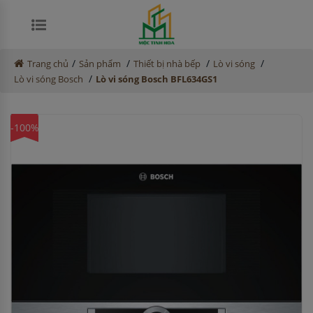
/
/
/
/
Trang chủ
Sản phẩm
Thiết bị nhà bếp
Lò vi sóng
/
Lò vi sóng Bosch
Lò vi sóng Bosch BFL634GS1
-100%