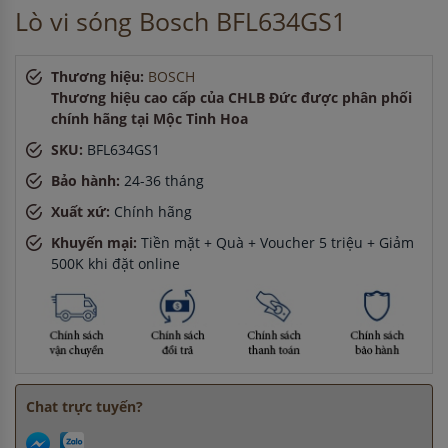
Anh Hùng
-
ở Cần Thơ đã mua bếp điện từ cách đây 3 giờ
Lò vi sóng Bosch BFL634GS1
Thương hiệu:
BOSCH
Thương hiệu cao cấp của CHLB Đức được phân phối
chính hãng tại Mộc Tinh Hoa
SKU:
BFL634GS1
Bảo hành:
24-36 tháng
Xuất xứ:
Chính hãng
Khuyến mại:
Tiền mặt + Quà + Voucher 5 triệu + Giảm
500K khi đặt online
Chat trực tuyến?