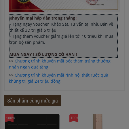
Khuyến mại hấp dẫn trong tháng
:
- Tặng ngay Voucher Khảo Sát, Tư Vấn tại nhà, Bản vẽ
thiết kế 3D trị giá 5 triệu.
- Tặng thêm voucher giảm giá lên tới 10 triệu khi mua
trọn bộ sản phẩm.
MUA NGAY ! SỐ LƯỢNG CÓ HẠN !
>>
Chương trình khuyến mãi bốc thăm trúng thưởng
nhận ngàn quà tặng
>>
Chương trình khuyến mãi rinh nội thất rước quà
khủng trị giá 24 triệu đồng
Sản phẩm cùng mức giá
-100%
-100%