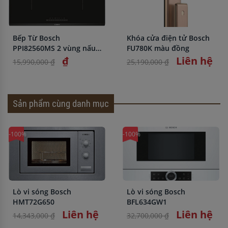
Bếp Từ Bosch
Khóa cửa điện tử Bosch
PPI82560MS 2 vùng nấu
FU780K màu đồng
nhập khẩu chính hãng
₫
Liên hệ
15,990,000 ₫
25,190,000 ₫
Sản phẩm cùng danh mục
-100%
-100%
Lò vi sóng Bosch
Lò vi sóng Bosch
HMT72G650
BFL634GW1
Liên hệ
Liên hệ
14,343,000 ₫
32,700,000 ₫