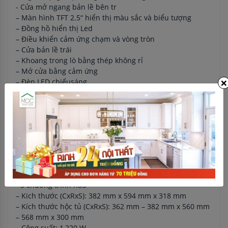
- Cửa mở ngang bản lề bên tr
– Màn hình TFT 2.5“ hiển thị màu sắc và biểu tượng
– Đồng hồ hiển thị Led
– Điều khiển cảm ứng chạm và vòng tròn
– Cửa bản lề trái
– Khoang trong lò bằng thép không rỉ
– Mở cửa bằng cảm ứng
×
– Đèn LED chiếusáng
– Dung tích: 21L
– Quạt làm mát bên trong
– Tự động tắt, công tắc cửa
Thông số kĩ thuật của sản phẩm:
- Lò BFL634GS1B gồm 5 mức công suất vi sóng với
inverter: 900 W, 600 W, 360 W, 180 W, 90 W
- 7 Chương trình nấu tự động
- 4 chương trình rã đông
- 3 chương trình nấu
– Kich thước (CxRxS): 382 mm x 594 mm x 318 mm
– Kích thước hộc tủ (CxRxS): 362 mm – 382 mm x 560 mm
– 568 mm x 300 mm
– Công suất: 1,220 W