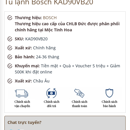
Chị Lan
-
ở Hải Dương đã đặt lò vi sóng cách đây 30 phút
Anh Hùng
-
ở Cần Thơ đã mua bếp điện từ cách đây 15
phút
Anh Tuấn
-
ở TP. Hồ Chí Minh đã mua bếp điện từ cách đây
8 giờ
KHÁCH HÀNG
ĐÃ ĐẶT
Chị Tuyết
-
ở Đồng Nai đã mua chậu vòi rửa bát cách đây 8
giờ
Chị Hà
-
ở Đồng Nai đã mua máy sấy bát cách đây 15 phút
Chị Lan
-
ở Hải Dương đã đặt lò vi sóng cách đây 30 phút
Anh Hùng
-
ở Cần Thơ đã mua bếp điện từ cách đây 15
phút
Anh Tuấn
-
ở TP. Hồ Chí Minh đã mua bếp điện từ cách đây
8 giờ
Chị Tuyết
-
ở Đồng Nai đã mua chậu vòi rửa bát cách đây 8