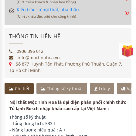
Đăng ký
nhận ưu đãi
Giờ làm việc: 8:00-21:00
Đơn hàng sau 18h sẽ giao hàng vào ngày hôm sau
MỘC TINH HOA
100% sản phẩm chính hãng
Sản phẩm chất lượng, tiêu chuẩn kiểm nghiệm Châu
Âu
Hỗ trợ tư vấn thiết kế miễn phí
Vận chuyển lắp đặt toàn quốc
Luôn đổi mới vì sức khoẻ NTD
HỢP TÁC CÙNG BÁN HÀNG
Khách cũ giới thiệu khách mới
(Giới thiệu khách & nhận voucher)