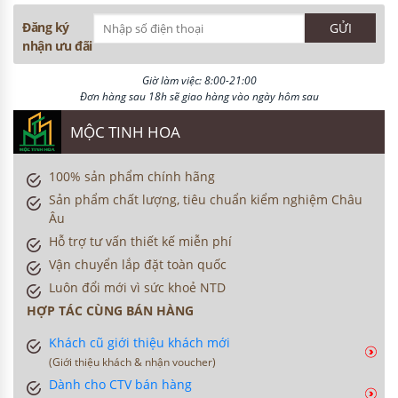
Liên hệ
Giá Khuyến mại:
86,700,000 ₫
Giá Bán Lẻ:
Giá hiển thị theo thuộc tính lựa chọn:
Dịch vụ cộng thêm
Bảo hành thêm 12 tháng
+600,000 ₫
Bảo hành thêm 24 tháng
+900,000 ₫
Số lượng
ĐẶT HÀNG
-
+
Giao tận nơi, lắp đặt miễn phí
MUA NGAY
TRẢ GÓP QUA THẺ
Giao Tận Nơi Hoặc Nhận Tại Cửa Hàng
Visa, Master, JCB