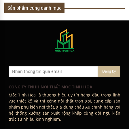
Khuyến mại hấp dẫn trong tháng
:
- Tặng ngay Voucher Khảo Sát, Tư Vấn tại nhà, Bản vẽ
thiết kế 3D trị giá 5 triệu.
- Tặng thêm voucher giảm giá lên tới 10 triệu khi mua
trọn bộ sản phẩm.
MUA NGAY ! SỐ LƯỢNG CÓ HẠN !
>>
Chương trình khuyến mãi bốc thăm trúng thưởng
nhận ngàn quà tặng
>>
Chương trình khuyến mãi rinh nội thất rước quà
khủng trị giá 24 triệu đồng
Sản phẩm cùng mức giá