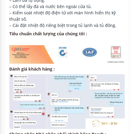
- Tiêu thụ năng lượng : 436 kWh / năm
- Độ ồn: 43 dB
- Dung tích tủ lạnh: 370 l
- Số kính kệ an toàn: 4, 1 kệ có chiều cao lớn
- Số kệ lớn trên cửa: 3
- Tủ đông dung tích: 163 lít
- Freezing công suất: 10 kg trong 24 giờ
- Số ngăn kéo trong suốt cho thực phẩm đông lạnh: 2
- Số kệ với kính an toàn: 4, bao gồm 2 kệ với chiều cao
điều chỉnh được
- 4 kệ cửa
- Các kích thước của thiết bị: 177,0 cm x 91,0 cm x W D
72,0 cm
- Công suất: 374 W
Tính năng nổi bật
– Hệ thống làm đá: Tạo đá với một nút duy nhất.
– Hệ thống MultiAirflow: lưu thông không khí liên tục ở
tất cả các cấp độ .
– Không đóng tuyết.
– Báo động âm thanh và hình ảnh nếu nhiệt độ tăng
trong tủ đá, chức năng bộ nhớ.