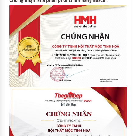
– Làm đá tự động.
– Có thể lấy đá và nước bên ngoài cửa tủ.
– Kiểm soát nhiệt độ điện tử với màn hình hiển thị kỹ
thuật số.
– Cài đặt nhiệt độ riêng biệt trong tủ lạnh và tủ đông.
Tiêu chuẩn chất lượng của chúng tôi :
Đánh giá khách hàng :