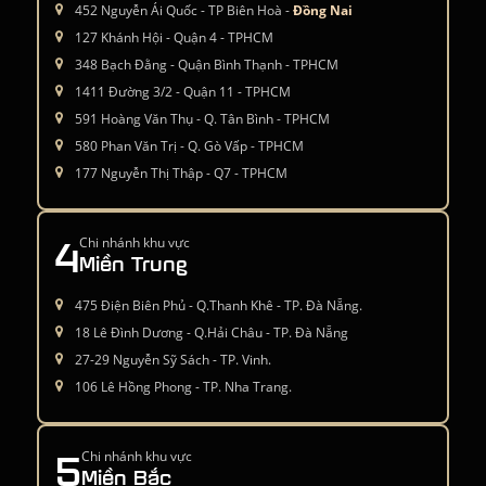
Tủ lạnh Side by Side
Tủ lạnh Bosch
Bosch KAD92SB30
KGN39LB35
Liên hệ
Liên hệ
96,690,000 ₫
60,000,000 ₫
CÔNG TY TNHH NỘI THẤT MỘC TINH HOA
Mộc Tinh Hoa là thương hiệu uy tín hàng đầu trong lĩnh
vực thiết kế và thi công nội thất trọn gói, cung cấp sản
phẩm phụ kiện nội thất, gia dụng châu Âu chính hãng với
hệ thống xưởng sản xuất rộng khắp cùng đội ngũ kiến
trúc sư nhiều kinh nghiệm.