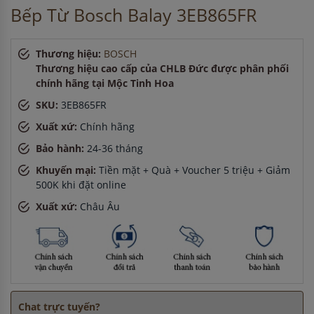
Bếp Từ Bosch Balay 3EB865FR
Anh Quang
-
ở Hải Dương đã đặt máy rửa bát cách đây 30
phút
Chị Hương
-
ở Hải Dương đã đặt bếp từ cách đây 2 giờ
Thương hiệu:
BOSCH
Thương hiệu cao cấp của CHLB Đức được phân phối
chính hãng tại Mộc Tinh Hoa
SKU:
3EB865FR
Xuất xứ:
Chính hãng
Bảo hành:
24-36 tháng
Khuyến mại:
Tiền mặt + Quà + Voucher 5 triệu + Giảm
500K khi đặt online
Xuất xứ:
Châu Âu
Chat trực tuyến?