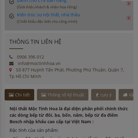
Dành cho CTV bán hàng
(Giới thiệu khách & nhận hoa hồng)
Kiến trúc sư nội thất, nhà thầu
(Chiết khấu đặc biệt cho công trình)
THÔNG TIN LIÊN HỆ
0906 396 012
info@moctinhhoa.vn
Số 877 Huỳnh Tấn Phát, Phường Phú Thuận, Quận 7,
Tp Hồ Chí Minh
Chi tiết
Thông số kỹ thuật
Lưu ý
Vận
Nội thất Mộc Tinh Hoa là đại diện phân phối chính thức
các dòng bếp từ đôi, ba, bốn, năm, bếp từ đa điểm
Bosch nhập khẩu cao cấp tại Việt Nam :
Đặc tính của sản phẩm: