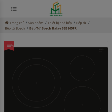
/
/
/
/
Trang chủ
Sản phẩm
Thiết bị nhà bếp
Bếp từ
/
Bếp từ Bosch
Bếp Từ Bosch Balay 3EB865FR
-100%