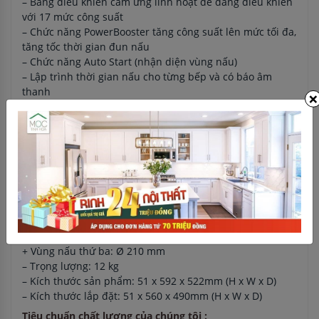
– Bảng điều khiển cảm ứng linh hoạt dễ dàng điều khiển
với 17 mức công suất
– Chức năng PowerBooster tăng công suất lên mức tối đa,
tăng tốc thời gian đun nấu
– Chức năng Auto Start (nhận diện vùng nấu)
– Lập trình thời gian nấu cho từng bếp và có báo âm
thanh
×
– Hạn chế tổng công suất nấu của cả bếp
– Khóa trẻ em an toàn tự động hoặc bằng tay ngăn ngừa
sự vô tình bật bếp đảm bảo an toàn cho trẻ em
– Có cảnh báo nhiệt dư hai cấp độ (H/h)
Thông số kĩ thuật của sản phẩm:
– Công suất: 7000W
– 3 vùng bếp nấu:
+ Vùng nấu thứ nhất: Ø 280/240 mm
+ Vùng nấu thứ hai: Ø 150 mm
+ Vùng nấu thứ ba: Ø 210 mm
– Trọng lượng: 12 kg
– Kích thước sản phẩm: 51 x 592 x 522mm (H x W x D)
– Kích thước lắp đặt: 51 x 560 x 490mm (H x W x D)
Tiêu chuẩn chất lượng của chúng tôi :