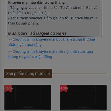
Khuyến mại hấp dẫn trong tháng
:
- Tặng ngay Voucher Khảo Sát, Tư Vấn tại nhà, Bản vẽ
thiết kế 3D trị giá 5 triệu.
- Tặng thêm voucher giảm giá lên tới 10 triệu khi mua
trọn bộ sản phẩm.
MUA NGAY ! SỐ LƯỢNG CÓ HẠN !
>>
Chương trình khuyến mãi bốc thăm trúng thưởng
nhận ngàn quà tặng
>>
Chương trình khuyến mãi rinh nội thất rước quà
khủng trị giá 24 triệu đồng
Sản phẩm cùng mức giá
-100%
-100%