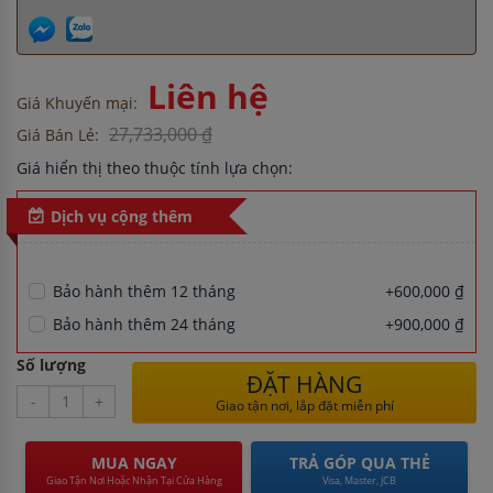
Liên hệ
Giá Khuyến mại:
27,733,000 ₫
Giá Bán Lẻ:
Giá hiển thị theo thuộc tính lựa chọn:
Dịch vụ cộng thêm
Bảo hành thêm 12 tháng
+600,000 ₫
Bảo hành thêm 24 tháng
+900,000 ₫
Số lượng
ĐẶT HÀNG
-
+
Giao tận nơi, lắp đặt miễn phí
MUA NGAY
TRẢ GÓP QUA THẺ
Giao Tận Nơi Hoặc Nhận Tại Cửa Hàng
Visa, Master, JCB