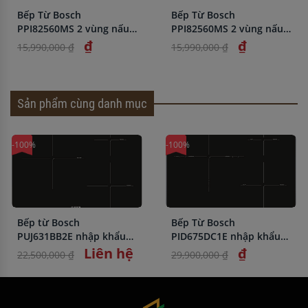
Bếp Từ Bosch
Bếp Từ Bosch
PPI82560MS 2 vùng nấu
PPI82560MS 2 vùng nấu
nhập khẩu chính hãng
nhập khẩu chính hãng
₫
₫
15,990,000 ₫
15,990,000 ₫
Sản phẩm cùng danh mục
-100%
-100%
Bếp từ Bosch
Bếp Từ Bosch
PUJ631BB2E nhập khẩu
PID675DC1E nhập khẩu
Tây Ban Nha giá tốt
chính hãng giá rẻ
Liên hệ
₫
22,500,000 ₫
29,900,000 ₫