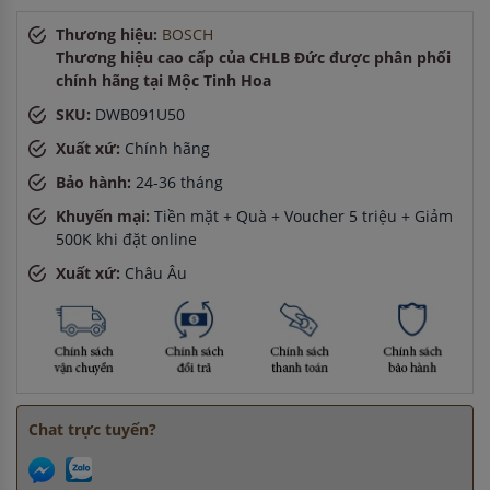
Anh Nam
-
ở Quảng Ninh đã đặt máy rửa bát cách đây 1
Thương hiệu:
BOSCH
giờ
Thương hiệu cao cấp của CHLB Đức được phân phối
Anh Tuấn
-
ở Cần Thơ đã mua máy sấy bát cách đây 45
chính hãng tại Mộc Tinh Hoa
phút
SKU:
DWB091U50
Anh Hùng
-
ở TP. Hồ Chí Minh đã mua bếp điện từ cách đây
8 giờ
Xuất xứ:
Chính hãng
Anh Quang
-
ở Quảng Ninh đã đặt máy hút mùi cách đây 1
Bảo hành:
24-36 tháng
giờ
Khuyến mại:
Tiền mặt + Quà + Voucher 5 triệu + Giảm
500K khi đặt online
Xuất xứ:
Châu Âu
Chat trực tuyến?