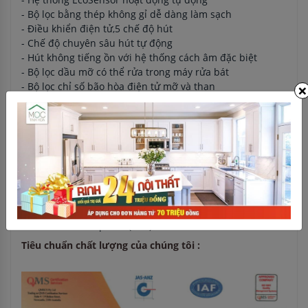
- Bộ lọc bằng thép không gỉ dễ dàng làm sạch
- Điều khiển điện tử,5 chế độ hút
- Chế độ chuyên sâu hút tự động
- Hút không tiếng ồn với hệ thống cách âm đặc biệt
- Bộ lọc dầu mỡ có thể rửa trong máy rửa bát
×
- Bộ lọc chỉ số bão hòa điện tử mỡ và than
- Hẹn giờ tự động tắt
- 3 Đèn Led chiếu sáng 9W
- Điều chỉnh cường độ ánh sáng và tắt ánh sáng dần
- Nội thất máy được bảo vệ an toàn và dễ dàng vệ sinh
Thông số kỹ thuật của sản phẩm
- Công suất hút tối đa 980 m3/h
- Độ ồn tối đa 62 Db
- Đường kính thoát khí :120/150 mm
- Kích thước sản phẩm (mm): 628-1064 x 900 x 500 mm
Tiêu chuẩn chất lượng của chúng tôi :