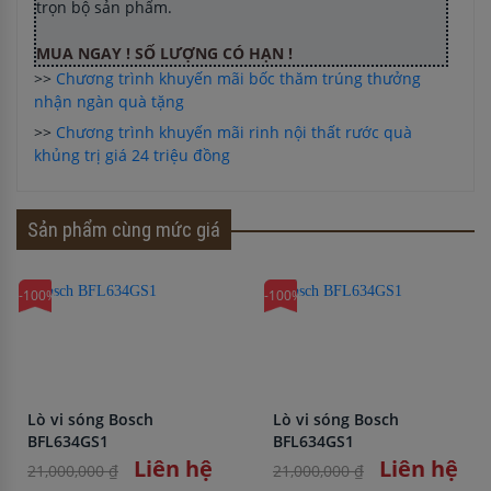
trọn bộ sản phẩm.
MUA NGAY ! SỐ LƯỢNG CÓ HẠN !
>>
Chương trình khuyến mãi bốc thăm trúng thưởng
nhận ngàn quà tặng
>>
Chương trình khuyến mãi rinh nội thất rước quà
khủng trị giá 24 triệu đồng
Sản phẩm cùng mức giá
-100%
-100%
Lò vi sóng Bosch
Lò vi sóng Bosch
BFL634GS1
BFL634GS1
Liên hệ
Liên hệ
21,000,000 ₫
21,000,000 ₫