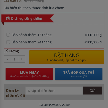
9,119,000 ₫
Giá Bán Lẻ:
Giá hiển thị theo thuộc tính lựa chọn:
Dịch vụ cộng thêm
Bảo hành thêm 12 tháng
+600,000 ₫
Bảo hành thêm 24 tháng
+900,000 ₫
Số lượng
ĐẶT HÀNG
-
+
Giao tận nơi, lắp đặt miễn phí
MUA NGAY
TRẢ GÓP QUA THẺ
Giao Tận Nơi Hoặc Nhận Tại Cửa Hàng
Visa, Master, JCB
Đăng ký
nhận ưu đãi
Giờ làm việc: 8:00-21:00