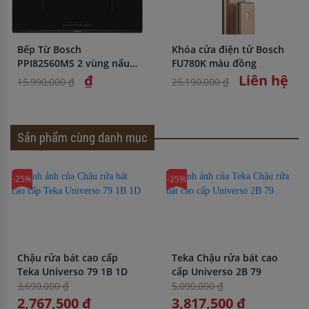
Bếp Từ Bosch
Khóa cửa điện tử Bosch
PPI82560MS 2 vùng nấu
FU780K màu đồng
nhập khẩu chính hãng
₫
Liên hệ
15,990,000 ₫
25,190,000 ₫
Sản phẩm cùng danh mục
-25%
-25%
Chậu rửa bát cao cấp
Teka Chậu rửa bát cao
Teka Universo 79 1B 1D
cấp Universo 2B 79
3,690,000 ₫
5,090,000 ₫
2,767,500 ₫
3,817,500 ₫