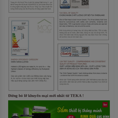
Đừng bỏ lỡ khuyến mại mới nhất từ TEKA !