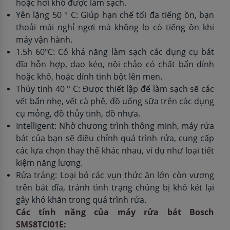
hoặc hơi khô được làm sạch.
Yên lặng 50 ° C: Giúp hạn chế tối đa tiếng ồn, bạn
thoải mái nghỉ ngơi mà không lo có tiếng ồn khi
máy vận hành.
1.5h 60ºC: Có khả năng làm sạch các dụng cụ bát
đĩa hỗn hợp, dao kéo, nồi chảo có chất bẩn dính
hoặc khô, hoặc dính tinh bột lên men.
Thủy tinh 40 ° C: Được thiết lập để làm sạch sẽ các
vết bẩn nhẹ, vết cà phê, đồ uống sữa trên các dụng
cụ mỏng, đồ thủy tinh, đồ nhựa.
Intelligent: Nhờ chương trình thông minh, máy rửa
bát của bạn sẽ điều chỉnh quá trình rửa, cung cấp
các lựa chọn thay thế khác nhau, ví dụ như loại tiết
kiệm năng lượng.
Rửa tráng: Loại bỏ các vụn thức ăn lớn còn vương
trên bát đĩa, tránh tình trạng chúng bị khô két lại
gây khó khăn trong quá trình rửa.
Các tính năng của máy rửa bát Bosch
SMS8TCI01E: