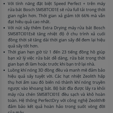
Với tính năng đặt biệt Speed Perfect + trên máy
rửa bát Bosch SMS8TCI01E sẽ rửa full tải trong thời
gian ngắn hơn. Thời gian xả giảm tới 66% mà vẫn
đạt hiêu quả cao nhất.
Với nút sấy thêm Extra Drying máy rửa bát Bosch
SMS8TCI01Esẽ tăng nhiệt độ ở chu trình xả cuối
đồng thời sẽ tăng dài thời gian sấy để đem lại hiệu
quả sấy tốt hơn.
Thời gian hẹn giờ từ 1 đến 23 tiếng đồng hồ giúp
bạn xử lý việc rửa bát dễ dàng, rửa bát trong thời
gian bạn đi làm hoặc trước khi bạn trở lại nhà.
Luồng khí nóng 3D đồng đều và manh mẽ đảm bảo
hiệu quả sấy tuyệt vời. Các hạt nhiệt Zeolith hấp
thụ hơi ẩm sau đó biến nó thành khí nóng truyền
ngược vào khoang bát. Bộ bát đĩa được lấy ra khỏi
máy rửa chén SMS8TCI01E đều sạch và khô hoàn
toàn. Hệ thống PerfectDry với công nghệ Zeolith®
đảm bảo kết quả hoàn hảo trong suốt vòng đời
của máy