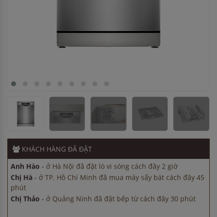
Anh Hào
-
ở Hà Nội đã đặt lò vi sóng cách đây 2 giờ
Chị Hà
-
ở TP. Hồ Chí Minh đã mua máy sấy bát cách đây 45
phút
Chị Thảo
-
ở Quảng Ninh đã đặt bếp từ cách đây 30 phút
Anh Hùng
-
ở Bình Dương đã mua chậu vòi rửa bát cách
KHÁCH HÀNG
ĐÃ ĐẶT
đây 3 giờ
Anh Nam
-
ở Bắc Ninh đã đặt bếp từ cách đây 30 phút
Anh Hào
-
ở Hà Nội đã đặt lò vi sóng cách đây 2 giờ
Chị Hà
-
ở TP. Hồ Chí Minh đã mua máy sấy bát cách đây 45
phút
Chị Thảo
-
ở Quảng Ninh đã đặt bếp từ cách đây 30 phút