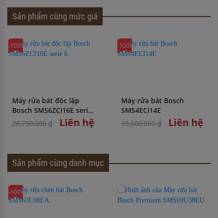
Sản phẩm cùng mức giá
-100%
-100%
Máy rửa bát độc lập
Máy rửa bát Bosch
Bosch SMS6ZCI16E serie
SMS4ECI14E
6
Liên hệ
Liên hệ
28,790,000 ₫
19,500,000 ₫
Sản phẩm cùng danh mục
-100%