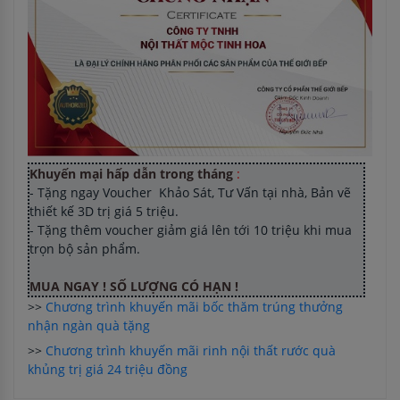
Khuyến mại hấp dẫn trong tháng
:
- Tặng ngay Voucher Khảo Sát, Tư Vấn tại nhà, Bản vẽ
thiết kế 3D trị giá 5 triệu.
- Tặng thêm voucher giảm giá lên tới 10 triệu khi mua
trọn bộ sản phẩm.
MUA NGAY ! SỐ LƯỢNG CÓ HẠN !
>>
Chương trình khuyến mãi bốc thăm trúng thưởng
nhận ngàn quà tặng
>>
Chương trình khuyến mãi rinh nội thất rước quà
khủng trị giá 24 triệu đồng