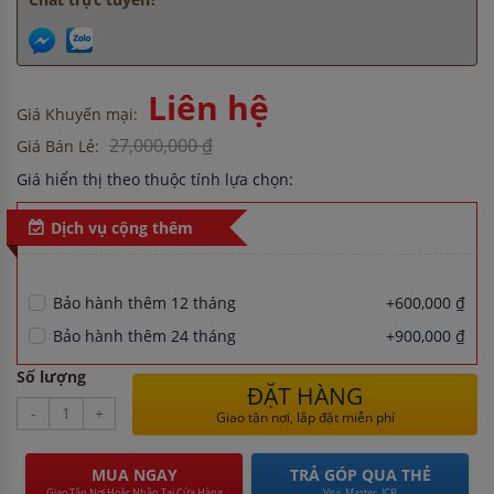
Liên hệ
Giá Khuyến mại:
27,000,000 ₫
Giá Bán Lẻ:
Giá hiển thị theo thuộc tính lựa chọn:
Dịch vụ cộng thêm
Bảo hành thêm 12 tháng
+600,000 ₫
Bảo hành thêm 24 tháng
+900,000 ₫
Số lượng
ĐẶT HÀNG
-
+
Giao tận nơi, lắp đặt miễn phí
MUA NGAY
TRẢ GÓP QUA THẺ
Giao Tận Nơi Hoặc Nhận Tại Cửa Hàng
Visa, Master, JCB