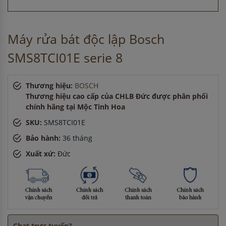
Anh Hùng
-
ở Bình Dương đã mua chậu vòi rửa bát cách
đây 3 giờ
Anh Nam
-
ở Bắc Ninh đã đặt bếp từ cách đây 30 phút
Máy rửa bát độc lập Bosch
Anh Hào
-
ở Hà Nội đã đặt lò vi sóng cách đây 2 giờ
Chị Hà
-
ở TP. Hồ Chí Minh đã mua máy sấy bát cách đây 45
SMS8TCI01E serie 8
phút
Chị Thảo
-
ở Quảng Ninh đã đặt bếp từ cách đây 30 phút
Thương hiệu:
BOSCH
Thương hiệu cao cấp của CHLB Đức được phân phối
chính hãng tại Mộc Tinh Hoa
SKU:
SMS8TCI01E
Bảo hành:
36 tháng
Xuất xứ:
Đức
Chat trực tuyến?