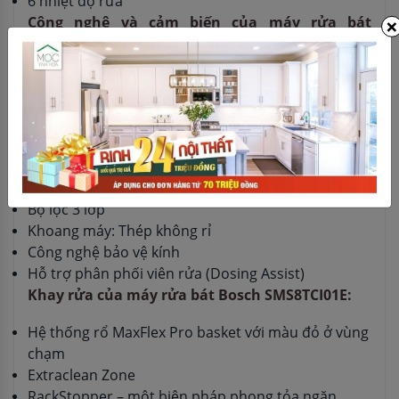
6 nhiệt độ rửa
×
Công nghệ và cảm biến của máy rửa bát
SMS8TCI01E:
Công nghệ sấy Zeolith
Tự động mở cửa
Hệ thống ActiveWater
Động cơ EcoSilence
Cảm biến độ bẩn nước, cảm biến tải
Công nghệ trao đổi nhiệt
Bộ lọc 3 lớp
Khoang máy: Thép không rỉ
Công nghệ bảo vệ kính
Hỗ trợ phân phối viên rửa (Dosing Assist)
Khay rửa của máy rửa bát Bosch SMS8TCI01E:
Hệ thống rổ MaxFlex Pro basket với màu đỏ ở vùng
chạm
Extraclean Zone
RackStopper – một biện pháp phong tỏa ngăn