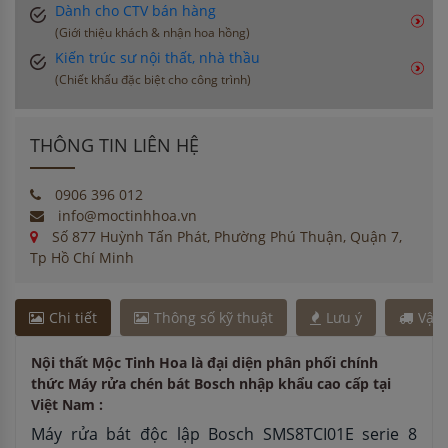
Dành cho CTV bán hàng
(Giới thiệu khách & nhận hoa hồng)
Kiến trúc sư nội thất, nhà thầu
(Chiết khấu đặc biệt cho công trình)
THÔNG TIN LIÊN HỆ
0906 396 012
info@moctinhhoa.vn
Số 877 Huỳnh Tấn Phát, Phường Phú Thuận, Quận 7,
Tp Hồ Chí Minh
Chi tiết
Thông số kỹ thuật
Lưu ý
Vận
Nội thất Mộc Tinh Hoa là đại diện phân phối chính
thức Máy rửa chén bát Bosch nhập khẩu cao cấp tại
Việt Nam :
Máy rửa bát độc lập Bosch SMS8TCI01E serie 8