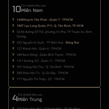
10
Chi nhánh khu vực
Miền Nam
1448Huỳnh Tấn Phát - Quận 7 - TPHCM
1007 Lạc Long Quân, P11, Q. Tân Bình, TP HCM
Số 66 đường DT743, phường An Phú, TP Thuận An, Bình
Dương
452 Nguyễn Ái Quốc - TP Biên Hoà -
Đồng Nai
127 Khánh Hội - Quận 4 - TPHCM
348 Bạch Đằng - Quận Bình Thạnh - TPHCM
1411 Đường 3/2 - Quận 11 - TPHCM
591 Hoàng Văn Thụ - Q. Tân Bình - TPHCM
580 Phan Văn Trị - Q. Gò Vấp - TPHCM
177 Nguyễn Thị Thập - Q7 - TPHCM
4
Chi nhánh khu vực
Miền Trung
475 Điện Biên Phủ - Q.Thanh Khê - TP. Đà Nẵng.