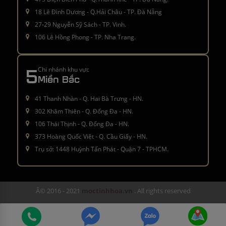
18 Lê Đình Dương - Q.Hải Châu - TP. Đà Nẵng
27-29 Nguyễn Sỹ Sách - TP. Vinh.
106 Lê Hồng Phong - TP. Nha Trang.
5
Chi nhánh khu vực
Miền Bắc
41 Thanh Nhàn - Q. Hai Bà Trưng - HN.
302 Khâm Thiên - Q. Đống Đa - HN.
106 Thái Thịnh - Q. Đống Đa - HN.
373 Hoàng Quốc Việt - Q. Cầu Giấy - HN.
Trụ sở: 1448 Huỳnh Tấn Phát - Quận 7 - TPHCM.
Â© 2016 - 2021
moctinhhoa.vn
. All rights reserved