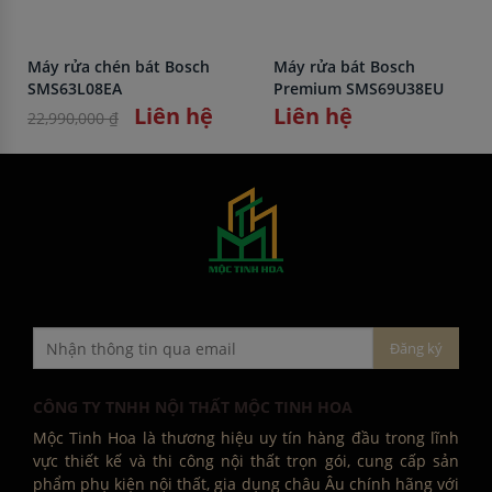
Máy rửa chén bát Bosch
Máy rửa bát Bosch
SMS63L08EA
Premium SMS69U38EU
Liên hệ
Liên hệ
22,990,000 ₫
CÔNG TY TNHH NỘI THẤT MỘC TINH HOA
Mộc Tinh Hoa là thương hiệu uy tín hàng đầu trong lĩnh
vực thiết kế và thi công nội thất trọn gói, cung cấp sản
phẩm phụ kiện nội thất, gia dụng châu Âu chính hãng với