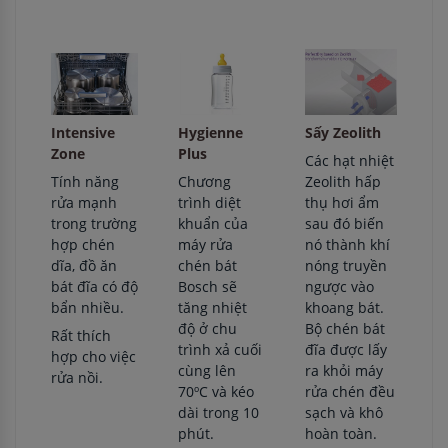
Sấy Zeolith
Intensive
Hygienne
Zone
Plus
Các hạt nhiệt
Zeolith hấp
Tính năng
Chương
thụ hơi ẩm
rửa mạnh
trình diệt
sau đó biến
trong trường
khuẩn của
nó thành khí
hợp chén
máy rửa
nóng truyền
dĩa, đồ ăn
chén bát
ngược vào
bát đĩa có độ
Bosch sẽ
khoang bát.
bẩn nhiều.
tăng nhiệt
Bộ chén bát
độ ở chu
Rất thích
đĩa được lấy
trình xả cuối
hợp cho việc
ra khỏi máy
cùng lên
rửa nồi.
rửa chén đều
70ºC và kéo
sạch và khô
dài trong 10
hoàn toàn.
phút.