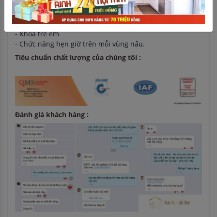
- Chức năng Booster
- Cài đặt 8 mức công suất nấu
- Gia nhiệt theo diện tích đáy nồi
- Khóa trẻ em
- Chức năng hẹn giờ trên mỗi vùng nấu.
Tiêu chuẩn chất lượng của chúng tôi :
Đánh giá khách hàng :