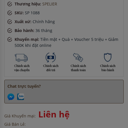
Thương hiệu:
SPELIER
15 phút
Anh Tuấn
-
ở Đồng Nai đã mua máy sấy bát cách đây 8 giờ
SKU:
SP 1088
Anh Nam
-
ở Hà Nội đã đặt máy hút mùi cách đây 2 giờ
Xuất xứ:
Chính hãng
Bảo hành:
36 tháng
Khuyến mại:
Tiền mặt + Quà + Voucher 5 triệu + Giảm
500K khi đặt online
Chat trực tuyến?
Liên hệ
Giá Khuyến mại:
Giá Bán Lẻ: