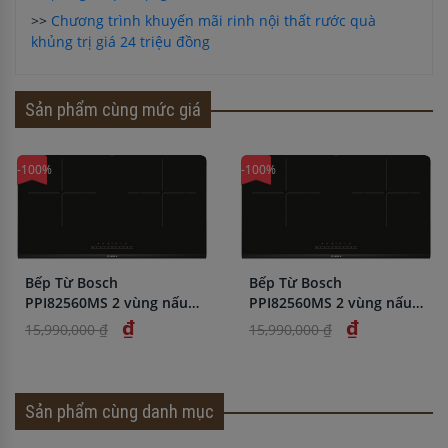
>>
Chương trình khuyến mãi rinh nội thất rước quà
khủng trị giá 24 triệu đồng
Sản phẩm cùng mức giá
-100%
-100%
Bếp Từ Bosch
Bếp Từ Bosch
PPI82560MS 2 vùng nấu
PPI82560MS 2 vùng nấu
nhập khẩu chính hãng
nhập khẩu chính hãng
₫
₫
15,990,000 ₫
15,990,000 ₫
Sản phẩm cùng danh mục