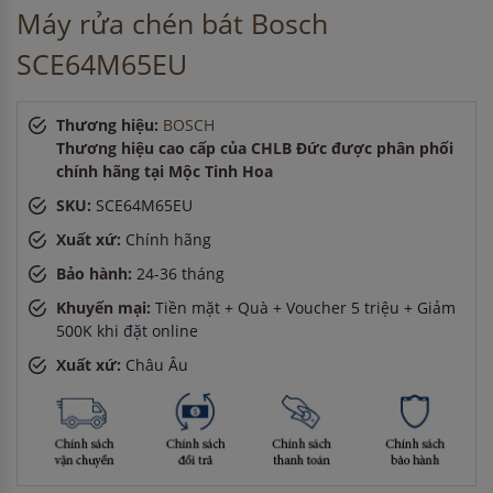
Máy rửa chén bát Bosch
giờ
Chị Thảo
-
ở Quảng Ninh đã đặt máy rửa bát cách đây 1 giờ
SCE64M65EU
Thương hiệu:
BOSCH
Thương hiệu cao cấp của CHLB Đức được phân phối
chính hãng tại Mộc Tinh Hoa
SKU:
SCE64M65EU
Xuất xứ:
Chính hãng
Bảo hành:
24-36 tháng
Khuyến mại:
Tiền mặt + Quà + Voucher 5 triệu + Giảm
500K khi đặt online
Xuất xứ:
Châu Âu