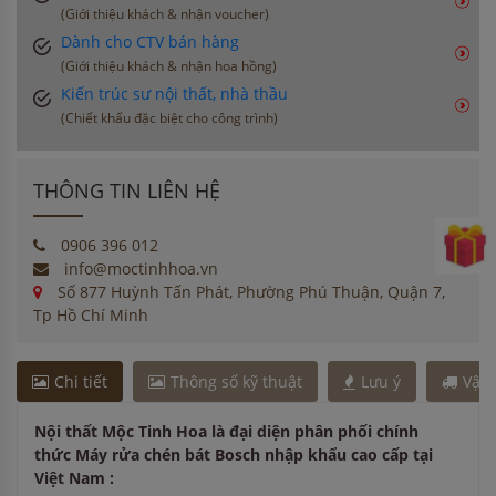
(Giới thiệu khách & nhận voucher)
Dành cho CTV bán hàng
(Giới thiệu khách & nhận hoa hồng)
Kiến trúc sư nội thất, nhà thầu
(Chiết khấu đặc biệt cho công trình)
THÔNG TIN LIÊN HỆ
0906 396 012
info@moctinhhoa.vn
Số 877 Huỳnh Tấn Phát, Phường Phú Thuận, Quận 7,
Tp Hồ Chí Minh
Chi tiết
Thông số kỹ thuật
Lưu ý
Vận
Nội thất Mộc Tinh Hoa là đại diện phân phối chính
thức Máy rửa chén bát Bosch nhập khẩu cao cấp tại
Việt Nam :