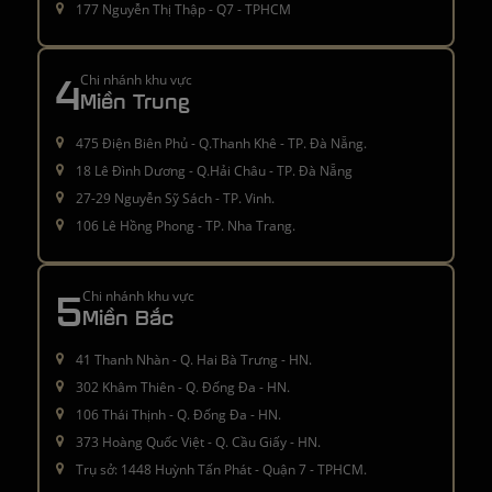
177 Nguyễn Thị Thập - Q7 - TPHCM
4
Chi nhánh khu vực
Miền Trung
475 Điện Biên Phủ - Q.Thanh Khê - TP. Đà Nẵng.
18 Lê Đình Dương - Q.Hải Châu - TP. Đà Nẵng
27-29 Nguyễn Sỹ Sách - TP. Vinh.
106 Lê Hồng Phong - TP. Nha Trang.
5
Chi nhánh khu vực
Miền Bắc
41 Thanh Nhàn - Q. Hai Bà Trưng - HN.
302 Khâm Thiên - Q. Đống Đa - HN.
106 Thái Thịnh - Q. Đống Đa - HN.
373 Hoàng Quốc Việt - Q. Cầu Giấy - HN.
Trụ sở: 1448 Huỳnh Tấn Phát - Quận 7 - TPHCM.