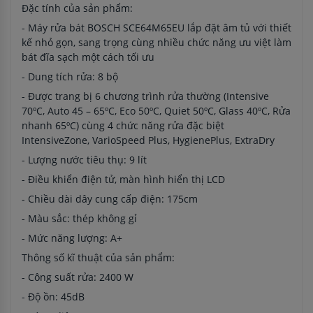
Đặc tính của sản phẩm:
- Máy rửa bát BOSCH SCE64M65EU lắp đặt âm tủ với thiết
kế nhỏ gọn, sang trọng cùng nhiều chức năng ưu việt làm
bát đĩa sạch một cách tối ưu
- Dung tích rửa: 8 bộ
- Được trang bị 6 chương trình rửa thường (Intensive
70ºC, Auto 45 – 65ºC, Eco 50ºC, Quiet 50ºC, Glass 40ºC, Rửa
nhanh 65ºC) cùng 4 chức năng rửa đặc biệt
IntensiveZone, VarioSpeed Plus, HygienePlus, ExtraDry
- Lượng nước tiêu thụ: 9 lít
- Điều khiển điện tử, màn hình hiển thị LCD
- Chiều dài dây cung cấp điện: 175cm
- Màu sắc: thép không gỉ
- Mức năng lượng: A+
Thông số kĩ thuật của sản phẩm:
- Công suất rửa: 2400 W
- Độ ồn: 45dB