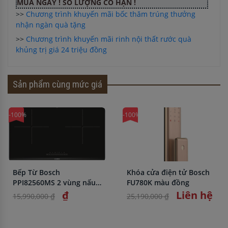
MUA NGAY ! SỐ LƯỢNG CÓ HẠN !
>>
Chương trình khuyến mãi bốc thăm trúng thưởng
nhận ngàn quà tặng
>>
Chương trình khuyến mãi rinh nội thất rước quà
khủng trị giá 24 triệu đồng
Sản phẩm cùng mức giá
-100%
-100%
Bếp Từ Bosch
Khóa cửa điện tử Bosch
PPI82560MS 2 vùng nấu
FU780K màu đồng
nhập khẩu chính hãng
₫
Liên hệ
15,990,000 ₫
25,190,000 ₫