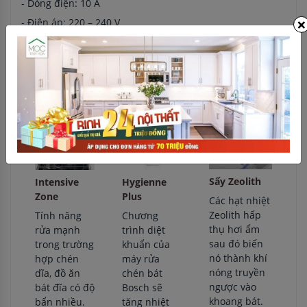
- Dòng điện: 10 A
×
- Điện áp: 220 – 240 V
- Kích thước sản phẩm: 595 x 595 x 500 mm (H x W x D)
CÔNG NGHỆ MÁY RỬA CHÉN BÁT BOSCH (THEO
CÁC SERI) :
Sấy Zeolith
Intensive
Hygienne
Zone
Plus
Các hạt nhiệt
Zeolith hấp
Tính năng
Chương
thụ hơi ẩm
rửa mạnh
trình diệt
sau đó biến
trong trường
khuẩn của
nó thành khí
hợp chén
máy rửa
nóng truyền
dĩa, đồ ăn
chén bát
ngược vào
bát đĩa có độ
Bosch sẽ
khoang bát.
bẩn nhiều.
tăng nhiệt