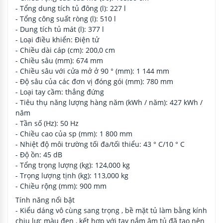
- Tổng dung tích tủ đông (l): 227 l
- Tổng công suất ròng (l): 510 l
- Dung tích tủ mát (l): 377 l
- Loại điều khiển: Điện tử
- Chiều dài cáp (cm): 200,0 cm
- Chiều sâu (mm): 674 mm
- Chiều sâu với cửa mở ở 90 ° (mm): 1 144 mm
- Độ sâu của các đơn vị đóng gói (mm): 780 mm
- Loại tay cầm: thẳng đứng
- Tiêu thụ năng lượng hàng năm (kWh / năm): 427 kWh /
năm
- Tần số (Hz): 50 Hz
- Chiều cao của sp (mm): 1 800 mm
- Nhiệt độ môi trường tối đa/tối thiểu: 43 ° C/10 ° C
- Độ ồn: 45 dB
- Tổng trọng lượng (kg): 124,000 kg
- Trọng lượng tịnh (kg): 113,000 kg
- Chiều rộng (mm): 900 mm
Tính năng nổi bật
- Kiểu dáng vô cùng sang trọng , bề mặt tủ làm bằng kính
chịu lực màu đen , kết hợp với tay nắm âm tủ đã tạo nên