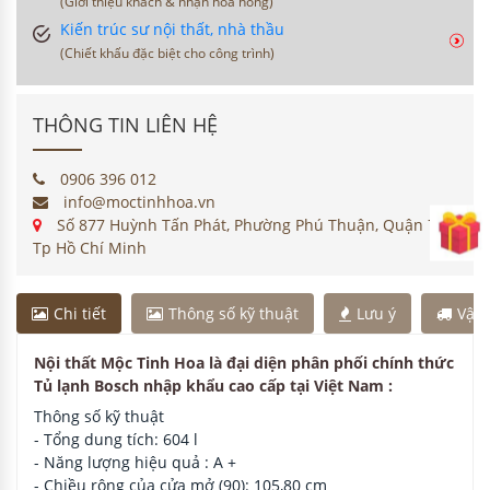
(Giới thiệu khách & nhận hoa hồng)
Kiến trúc sư nội thất, nhà thầu
(Chiết khấu đặc biệt cho công trình)
THÔNG TIN LIÊN HỆ
0906 396 012
info@moctinhhoa.vn
Số 877 Huỳnh Tấn Phát, Phường Phú Thuận, Quận 7,
Tp Hồ Chí Minh
Chi tiết
Thông số kỹ thuật
Lưu ý
Vận
Nội thất Mộc Tinh Hoa là đại diện phân phối chính thức
Tủ lạnh Bosch nhập khẩu cao cấp tại Việt Nam :
Thông số kỹ thuật
- Tổng dung tích: 604 l
- Năng lượng hiệu quả : A +
- Chiều rộng của cửa mở (90): 105,80 cm