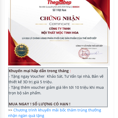
Khuyến mại hấp dẫn trong tháng
:
- Tặng ngay Voucher Khảo Sát, Tư Vấn tại nhà, Bản vẽ
thiết kế 3D trị giá 5 triệu.
- Tặng thêm voucher giảm giá lên tới 10 triệu khi mua
trọn bộ sản phẩm.
MUA NGAY ! SỐ LƯỢNG CÓ HẠN !
>>
Chương trình khuyến mãi bốc thăm trúng thưởng
nhận ngàn quà tặng