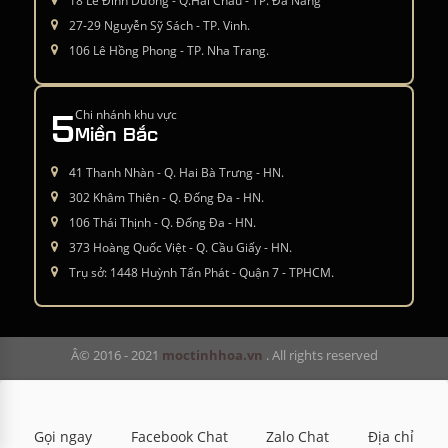
18 Lê Đình Dương - Q.Hải Châu - TP. Đà Nẵng
27-29 Nguyễn Sỹ Sách - TP. Vinh.
106 Lê Hồng Phong - TP. Nha Trang.
5
Chi nhánh khu vực
Miền Bắc
41 Thanh Nhàn - Q. Hai Bà Trưng - HN.
302 Khâm Thiên - Q. Đống Đa - HN.
106 Thái Thịnh - Q. Đống Đa - HN.
373 Hoàng Quốc Việt - Q. Cầu Giấy - HN.
Trụ sở: 1448 Huỳnh Tấn Phát - Quận 7 - TPHCM.
Â© 2016 - 2021
moctinhhoa.vn
. All rights reserved
Gọi ngay
Facebook Chat
Zalo Chat
Địa chỉ