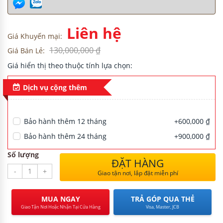
Liên hệ
Giá Khuyến mại:
H
130,000,000 ₫
Giá Bán Lẻ:
Giá hiển thị theo thuộc tính lựa chọn:
Dịch vụ cộng thêm
NG CƯ
Bảo hành thêm 12 tháng
+600,000 ₫
Bảo hành thêm 24 tháng
+900,000 ₫
Số lượng
ĐẶT HÀNG
-
+
Giao tận nơi, lắp đặt miễn phí
MUA NGAY
TRẢ GÓP QUA THẺ
Giao Tận Nơi Hoặc Nhận Tại Cửa Hàng
Visa, Master, JCB