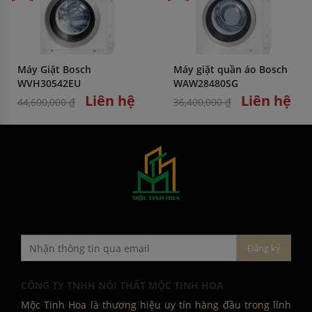
Máy Giặt Bosch
Máy giặt quần áo Bosch
WVH30542EU
WAW28480SG
Liên hệ
Liên hệ
44,600,000 ₫
36,400,000 ₫
CÔNG TY TNHH NỘI THẤT MỘC TINH HOA
Mộc Tinh Hoa là thương hiệu uy tín hàng đầu trong lĩnh