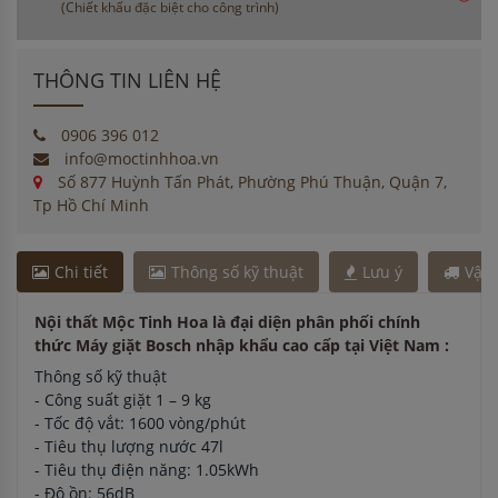
(Chiết khấu đặc biệt cho công trình)
THÔNG TIN LIÊN HỆ
0906 396 012
info@moctinhhoa.vn
Số 877 Huỳnh Tấn Phát, Phường Phú Thuận, Quận 7,
Tp Hồ Chí Minh
Chi tiết
Thông số kỹ thuật
Lưu ý
Vận
Nội thất Mộc Tinh Hoa là đại diện phân phối chính
thức Máy giặt Bosch nhập khẩu cao cấp tại Việt Nam :
Thông số kỹ thuật
- Công suất giặt 1 – 9 kg
- Tốc độ vắt: 1600 vòng/phút
- Tiêu thụ lượng nước 47l
- Tiêu thụ điện năng: 1.05kWh
- Độ ồn: 56dB