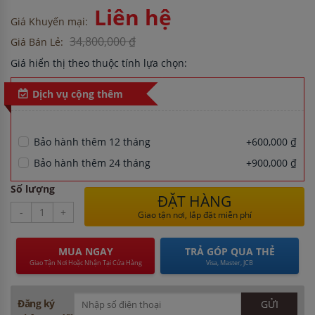
Liên hệ
Giá Khuyến mại:
34,800,000 ₫
Giá Bán Lẻ:
Giá hiển thị theo thuộc tính lựa chọn:
Dịch vụ cộng thêm
Bảo hành thêm 12 tháng
+600,000 ₫
Bảo hành thêm 24 tháng
+900,000 ₫
Số lượng
ĐẶT HÀNG
-
+
Giao tận nơi, lắp đặt miễn phí
MUA NGAY
TRẢ GÓP QUA THẺ
Giao Tận Nơi Hoặc Nhận Tại Cửa Hàng
Visa, Master, JCB
Đăng ký