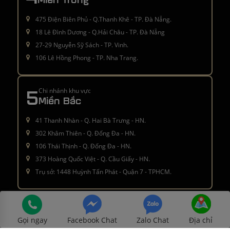
475 Điện Biên Phủ - Q.Thanh Khê - TP. Đà Nẵng.
18 Lê Đình Dương - Q.Hải Châu - TP. Đà Nẵng
27-29 Nguyễn Sỹ Sách - TP. Vinh.
106 Lê Hồng Phong - TP. Nha Trang.
5
Chi nhánh khu vực
Miền Bắc
41 Thanh Nhàn - Q. Hai Bà Trưng - HN.
302 Khâm Thiên - Q. Đống Đa - HN.
106 Thái Thịnh - Q. Đống Đa - HN.
373 Hoàng Quốc Việt - Q. Cầu Giấy - HN.
Trụ sở: 1448 Huỳnh Tấn Phát - Quận 7 - TPHCM.
Â© 2016 - 2021
moctinhhoa.vn
. All rights reserved
Gọi ngay
Facebook Chat
Zalo Chat
Địa chỉ