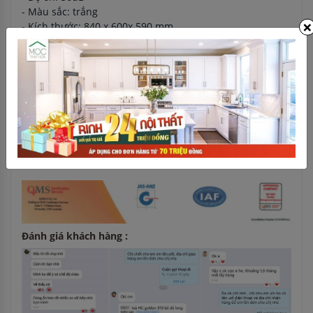
- Màu sắc: trắng
×
- Kích thước: 840 x 600x 590 mm
- Khối lượng 80kg
Tính năng nổi bật
- Tự động ổn định tải trọng,
- Khóa trẻ em an toàn
- Báo kết thúc chương trình
- Lồng giặt: thép không gỉ
- Có thể đặt máy giặt dưới tủ bếp
Tiêu chuẩn chất lượng của chúng tôi :
Đánh giá khách hàng :