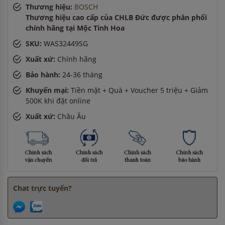
Thương hiệu:
BOSCH
8 giờ
Thương hiệu cao cấp của CHLB Đức được phân phối
Anh Hào
-
ở Hà Nội đã đặt lò vi sóng cách đây 2 giờ
chính hãng tại Mộc Tinh Hoa
Anh Hào
-
ở Bắc Ninh đã đặt máy hút mùi cách đây 1 giờ
SKU:
WAS32449SG
Xuất xứ:
Chính hãng
Bảo hành:
24-36 tháng
Khuyến mại:
Tiền mặt + Quà + Voucher 5 triệu + Giảm
500K khi đặt online
Xuất xứ:
Châu Âu
Chat trực tuyến?