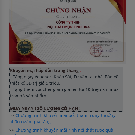
Khuyến mại hấp dẫn trong tháng
:
- Tặng ngay Voucher Khảo Sát, Tư Vấn tại nhà, Bản vẽ
thiết kế 3D trị giá 5 triệu.
- Tặng thêm voucher giảm giá lên tới 10 triệu khi mua
trọn bộ sản phẩm.
MUA NGAY ! SỐ LƯỢNG CÓ HẠN !
>>
Chương trình khuyến mãi bốc thăm trúng thưởng
nhận ngàn quà tặng
>>
Chương trình khuyến mãi rinh nội thất rước quà