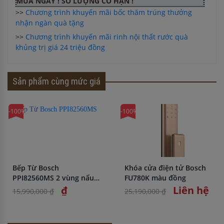
MUA NGAY ! SỐ LƯỢNG CÓ HẠN !
>>
Chương trình khuyến mãi bốc thăm trúng thưởng
nhận ngàn quà tặng
>>
Chương trình khuyến mãi rinh nội thất rước quà
khủng trị giá 24 triệu đồng
Sản phẩm cùng mức giá
-100%
-100%
Bếp Từ Bosch
Khóa cửa điện tử Bosch
PPI82560MS 2 vùng nấu
FU780K màu đồng
nhập khẩu chính hãng
₫
Liên hệ
15,990,000 ₫
25,190,000 ₫