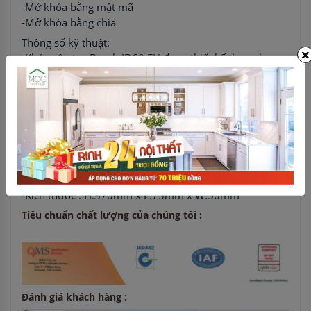
-Mở khóa bằng mật mã
-Mở khóa bằng chìa
Thông số kỹ thuật:
×
-Khóa vân tay Bosch ID60 EU được thiết kế theo phong
cách tối giản được thiết kế một cách hoàn hảo
-Khóa Bosch ID60 EU tập chung vào chất lượng bằng
kinh nghiệm về công nghệ và thiết kế
-Khóa vân tay Bosch ID60 EU có thiết kế vân tay và tay
cầm liền mạch, rất nhạy và dễ sử dụng. Vẻ ngoài của
sản phẩm rất hiện đại và thời trang
-Thân khóa đúc và được sơn ba lớp chống xước sử dụng
công nghệ sơn cao cấp của Bosch.
-Kích thước : H:370mm x L:75mm x W:50mm
Tiêu chuẩn chất lượng của chúng tôi :
Đánh giá khách hàng :