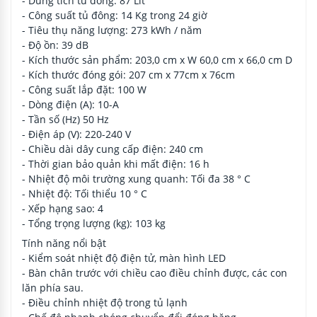
- Dung tích tủ đông: 87 Lít
- Công suất tủ đông: 14 Kg trong 24 giờ
- Tiêu thụ năng lượng: 273 kWh / năm
- Độ ồn: 39 dB
- Kích thước sản phẩm: 203,0 cm x W 60,0 cm x 66,0 cm D
- Kích thước đóng gói: 207 cm x 77cm x 76cm
- Công suất lắp đặt: 100 W
- Dòng điện (A): 10-A
- Tần số (Hz) 50 Hz
- Điện áp (V): 220-240 V
- Chiều dài dây cung cấp điện: 240 cm
- Thời gian bảo quản khi mất điện: 16 h
- Nhiệt độ môi trường xung quanh: Tối đa 38 ° C
- Nhiệt độ: Tối thiểu 10 ° C
- Xếp hạng sao: 4
- Tổng trọng lượng (kg): 103 kg
Tính năng nổi bật
- Kiểm soát nhiệt độ điện tử, màn hình LED
- Bàn chân trước với chiều cao điều chỉnh được, các con
lăn phía sau.
- Điều chỉnh nhiệt độ trong tủ lạnh