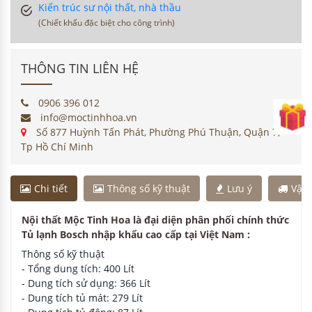
Kiến trúc sư nội thất, nhà thầu
(Chiết khấu đặc biệt cho công trình)
THÔNG TIN LIÊN HỆ
0906 396 012
info@moctinhhoa.vn
Số 877 Huỳnh Tấn Phát, Phường Phú Thuận, Quận 7,
Tp Hồ Chí Minh
Chi tiết
Thông số kỹ thuật
Lưu ý
Vận
Nội thất Mộc Tinh Hoa là đại diện phân phối chính thức
Tủ lạnh Bosch nhập khẩu cao cấp tại Việt Nam :
Thông số kỹ thuật
- Tổng dung tích: 400 Lít
- Dung tích sử dụng: 366 Lít
- Dung tích tủ mát: 279 Lít