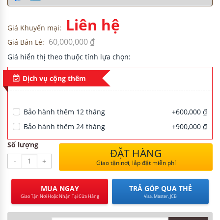
Liên hệ
Giá Khuyến mại:
H
60,000,000 ₫
Giá Bán Lẻ:
Giá hiển thị theo thuộc tính lựa chọn:
Dịch vụ cộng thêm
NG CƯ
Bảo hành thêm 12 tháng
+600,000 ₫
Bảo hành thêm 24 tháng
+900,000 ₫
Số lượng
ĐẶT HÀNG
-
+
Giao tận nơi, lắp đặt miễn phí
MUA NGAY
TRẢ GÓP QUA THẺ
Giao Tận Nơi Hoặc Nhận Tại Cửa Hàng
Visa, Master, JCB