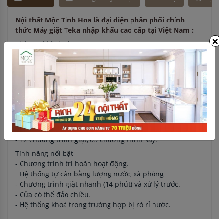
Nội thất Mộc Tinh Hoa là đại diện phân phối chính
thức Máy giặt Teka nhập khẩu cao cấp tại Việt Nam :
×
Thông số kỹ thuật
- Tải trọng: giặt 8kg, sấy 5kg.
- Tốc độ vắt tối đa 1400 vòng.
- Máy giặt sấy, lắp âm.
Thông số kỹ thuật
- Máy giặt sấy, lắp âm.
- Điều khiển bằng điện tử.
- Tải trọng: giặt 8kg, sấy 5kg.
- Tốc độ vắt tối đa 1400 vòng.
- 12 chương trình giặt, 03 chương trình sấy.
Tính năng nổi bật
- Chương trình trì hoãn hoạt động.
- Hệ thống tự cân bằng lượng nước, xà phòng
- Chương trình giặt nhanh (14 phút) và xử lý trước.
- Cửa có thể đảo chiều.
- Hệ thống khoá trong trường hợp bị rò rỉ nước.