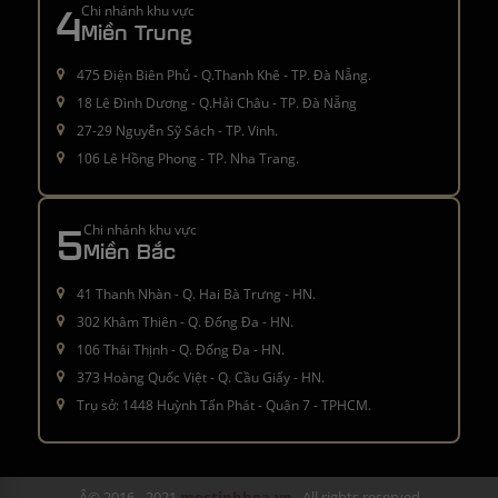
4
Chi nhánh khu vực
Miền Trung
475 Điện Biên Phủ - Q.Thanh Khê - TP. Đà Nẵng.
18 Lê Đình Dương - Q.Hải Châu - TP. Đà Nẵng
27-29 Nguyễn Sỹ Sách - TP. Vinh.
106 Lê Hồng Phong - TP. Nha Trang.
5
Chi nhánh khu vực
Miền Bắc
41 Thanh Nhàn - Q. Hai Bà Trưng - HN.
302 Khâm Thiên - Q. Đống Đa - HN.
106 Thái Thịnh - Q. Đống Đa - HN.
373 Hoàng Quốc Việt - Q. Cầu Giấy - HN.
Trụ sở: 1448 Huỳnh Tấn Phát - Quận 7 - TPHCM.
Â© 2016 - 2021
moctinhhoa.vn
. All rights reserved