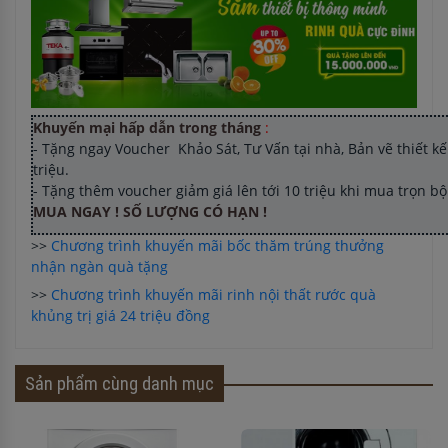
Khuyến mại hấp dẫn trong tháng
:
- Tặng ngay Voucher Khảo Sát, Tư Vấn tại nhà, Bản vẽ thiết kế 
triệu.
- Tặng thêm voucher giảm giá lên tới 10 triệu khi mua trọn b
MUA NGAY ! SỐ LƯỢNG CÓ HẠN !
>>
Chương trình khuyến mãi bốc thăm trúng thưởng
nhận ngàn quà tặng
>>
Chương trình khuyến mãi rinh nội thất rước quà
khủng trị giá 24 triệu đồng
Sản phẩm cùng danh mục