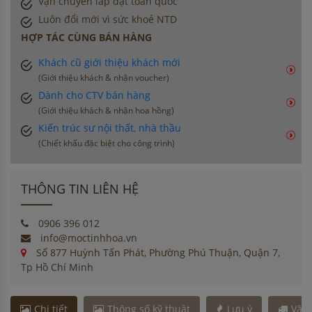
Vận chuyển lắp đặt toàn quốc
Luôn đổi mới vì sức khoẻ NTD
HỢP TÁC CÙNG BÁN HÀNG
Khách cũ giới thiệu khách mới
(Giới thiệu khách & nhận voucher)
Dành cho CTV bán hàng
(Giới thiệu khách & nhận hoa hồng)
Kiến trúc sư nội thất, nhà thầu
(Chiết khấu đặc biệt cho công trình)
THÔNG TIN LIÊN HỆ
0906 396 012
info@moctinhhoa.vn
Số 877 Huỳnh Tấn Phát, Phường Phú Thuận, Quận 7,
Tp Hồ Chí Minh
Chi tiết
Thông số kỹ thuật
Lưu ý
Vận