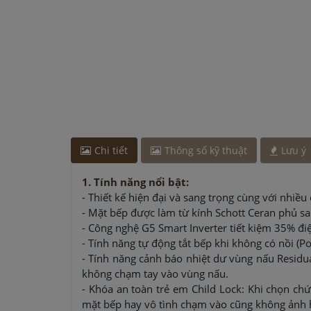
Chi tiết
Thông số kỹ thuật
Lưu ý
1. Tính năng nổi bật:
- Thiết kế hiện đại và sang trọng cùng với nhiều
- Mặt bếp được làm từ kính Schott Ceran phủ sapp
- Công nghệ G5 Smart Inverter tiết kiệm 35% đi
- Tính năng tự động tắt bếp khi không có nồi (P
- Tính năng cảnh báo nhiệt dư vùng nấu Residua
không chạm tay vào vùng nấu.
- Khóa an toàn trẻ em Child Lock: Khi chọn ch
mặt bếp hay vô tình chạm vào cũng không ảnh 