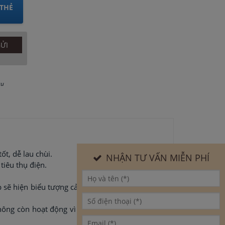
THẺ
au
ốt, dễ lau chùi.
NHẬN TƯ VẤN MIỄN PHÍ
tiêu thụ điện.
.
ếp sẽ hiện biểu tượng cảnh báo để người sử dụng
ng còn hoạt động vì thế trẻ có tiếp xúc với bề