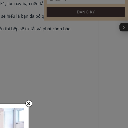
E1, lúc này bạn nên tắt bếp ngay lập tức. Sau đó
 sẽ hiểu là bạn đã bỏ quên nồi thức ăn trên bếp.
n thì bếp sẽ tự tắt và phát cảnh báo.
×