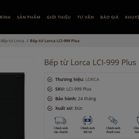
RÌNH
SẢN PHẨM
GIỚI THIỆU
TƯ VẤN
BÁO GIÁ
KHUY
/
Bếp từ Lorca
Bếp từ Lorca LCI-999 Plus
Bếp từ Lorca LCI-999 Plus
Thương hiệu:
LORCA
SKU:
LCI-999 Plus
Bảo hành:
24 tháng
Xuất xứ:
Đức