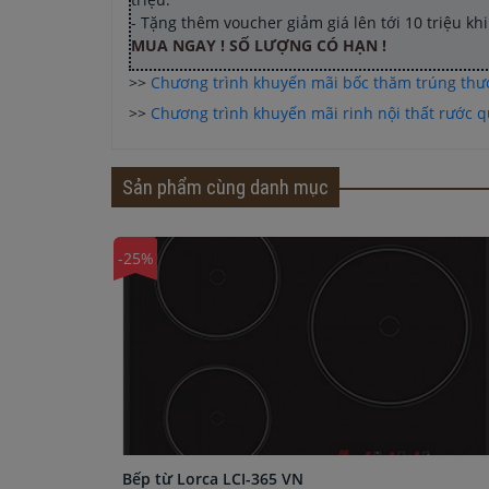
- Tặng thêm voucher giảm giá lên tới 10 triệu k
MUA NGAY ! SỐ LƯỢNG CÓ HẠN !
>>
Chương trình khuyến mãi bốc thăm trúng th
>>
Chương trình khuyến mãi rinh nội thất rước qu
Sản phẩm cùng danh mục
-25%
Bếp từ Lorca LCI-365 VN