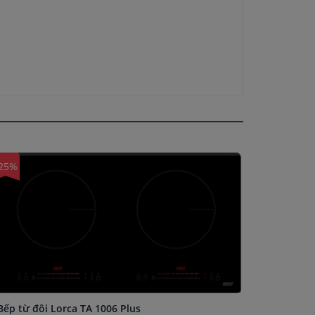
25%
-25%
Bếp từ đôi Lorca TA 1006 Plus
Bếp từ L