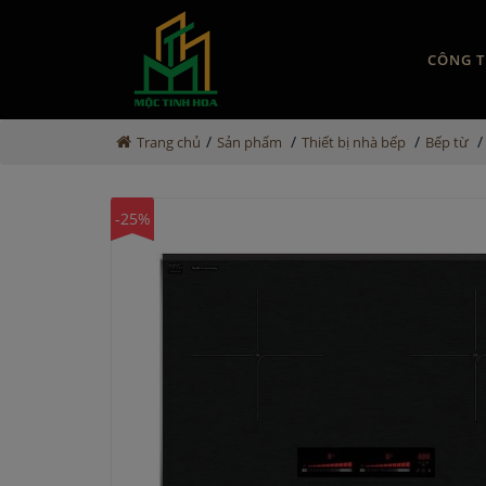
CÔNG T
/
/
/
/
Trang chủ
Sản phẩm
Thiết bị nhà bếp
Bếp từ
-25%