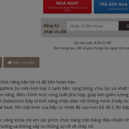
MUA NGAY
TRẢ GÓP QUA 
Giao Tận Nơi Hoặc Nhận Tại Cửa
Visa, Master, JCB
Hàng
Đăng ký
nhận ưu đãi
Giờ làm việc: 8:00-21:00
Đơn hàng sau 18h sẽ giao hàng vào ngày hôm s
Vận chuyển
 chức năng tiện lợi và độ bền hoàn hảo.
hire, bo viền kim loại 2 cạnh bên. sáng bóng, chịu lực và nhiệt t
ện năng, điều chỉnh mức công suất phù hợp, giúp làm giảm lượng 
ot Detection): Đây là tính năng nhận diện nồi thông minh ở bếp từ
l heat: Khi mặt kính của bếp có nhiệt độ cao hơn 65 độ C thì b
ức năng khóa trẻ em các phím chức năng trên bảng điều khiển khô
hưởng và không xảy ra những sự cố về cháy nổ.