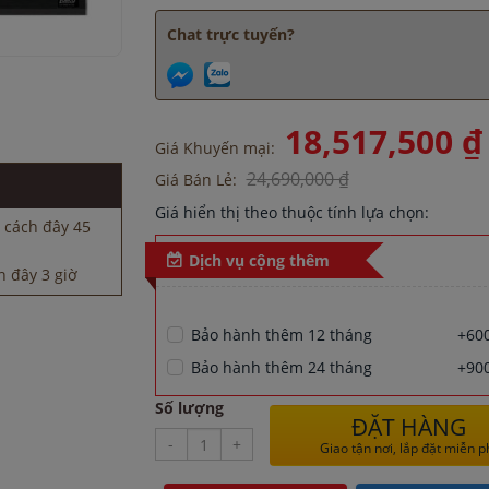
Chat trực tuyến?
 đây 3 giờ
18,517,500 ₫
3 giờ
Giá Khuyến mại:
ây 1 giờ
24,690,000 ₫
Giá Bán Lẻ:
h đây 15 phút
 cách đây 45
Giá hiển thị theo thuộc tính lựa chọn:
 đây 3 giờ
Dịch vụ cộng thêm
3 giờ
ây 1 giờ
h đây 15 phút
Bảo hành thêm 12 tháng
+600
 cách đây 45
Bảo hành thêm 24 tháng
+900
 đây 3 giờ
Số lượng
ĐẶT HÀNG
3 giờ
-
+
Giao tận nơi, lắp đặt miễn p
ây 1 giờ