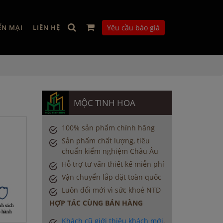
ẾN MẠI
LIÊN HỆ
Yêu cầu báo giá
MỘC TINH HOA
100% sản phẩm chính hãng
Sản phẩm chất lượng, tiêu
chuẩn kiểm nghiệm Châu Âu
Hỗ trợ tư vấn thiết kế miễn phí
Vận chuyển lắp đặt toàn quốc
Luôn đổi mới vì sức khoẻ NTD
HỢP TÁC CÙNG BÁN HÀNG
Khách cũ giới thiệu khách mới