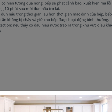
i có hiện tượng quá nóng, bếp sẽ phát cảnh báo, xuất hiện mã lỗi 
ng 10 phút sau mới đun nấu trở lại.
n đun nấu trong thời gian lâu hơn thời gian mặc định của bếp, bếp
c ăn không bị cháy và giữ cho bếp được hoạt động bình thường.
ction: nếu thấy có dấu hiệu nước trào ra trong khu vực điều khiể
y