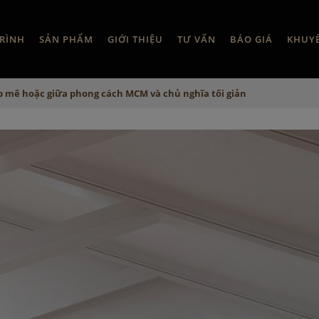
RÌNH
SẢN PHẨM
GIỚI THIỆU
TƯ VẤN
BÁO GIÁ
KHUY
p mê hoặc giữa phong cách MCM và chủ nghĩa tối giản