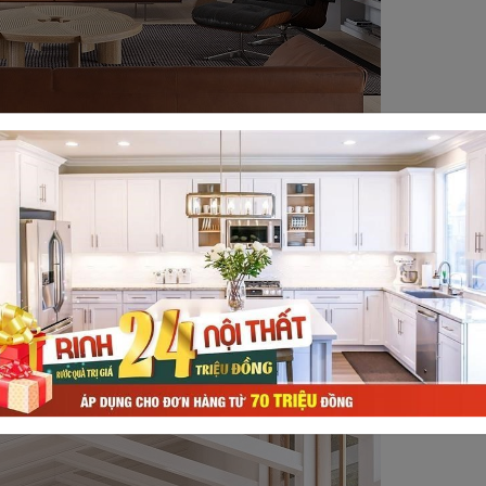
 đó là ngôi nhà đậm chất Mid-Century modern rộng 520m2. Ngô
Ford và Richard Colley. Đây là hai kiến trúc sư hàng đầu củ
hà vẫn giữ được nét đẹp quyến rũ ban đầu. Tại đây, chúng tôi ấ
 điển MCM Mỹ với những món đồ hiện đại. Bố cục nhà được sắ
ất bằng gỗ, da nâu nổi bật trên phông nền trắng bắt mắt. Hìn
òa.