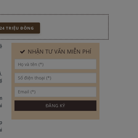
24 TRIỆU ĐỒNG
ẻ
NHẬN TƯ VẤN MIỄN PHÍ
.
ế
m
i
p
i