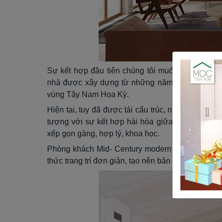
Sự kết hợp đầu tiên chúng tôi muốn giới thiệu
nhà được xây dựng từ những năm 70 bởi O’Neil 
vùng Tây Nam Hoa Kỳ.
Hiện tại, tuy đã được tái cấu trúc, nhưng ngôi n
tượng với sự kết hợp hài hòa giữa nội thất cổ
xếp gọn gàng, hợp lý, khoa học.
Phòng khách Mid- Century modern sử dụng nội th
thức trang trí đơn giản, tạo nên bản hòa âm hài h