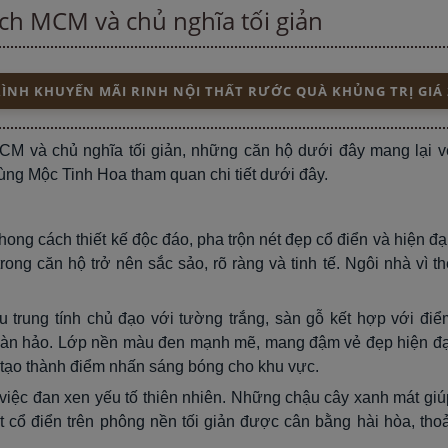
ch MCM và chủ nghĩa tối giản
NH KHUYẾN MÃI RINH NỘI THẤT RƯỚC QUÀ KHỦNG TRỊ GIÁ 
M và chủ nghĩa tối giản, những căn hộ dưới đây mang lại v
 cùng Mộc Tinh Hoa tham quan chi tiết dưới đây.
ong cách thiết kế độc đáo, pha trộn nét đẹp cổ điển và hiện đại
rong căn hộ trở nên sắc sảo, rõ ràng và tinh tế. Ngôi nhà vì th
trung tính chủ đạo với tường trắng, sàn gỗ kết hợp với điể
oàn hảo. Lớp nền màu đen mạnh mẽ, mang đậm vẻ đẹp hiện đạ
ại tạo thành điểm nhấn sáng bóng cho khu vực.
 việc đan xen yếu tố thiên nhiên. Những chậu cây xanh mát giú
 cổ điển trên phông nền tối giản được cân bằng hài hòa, thoả