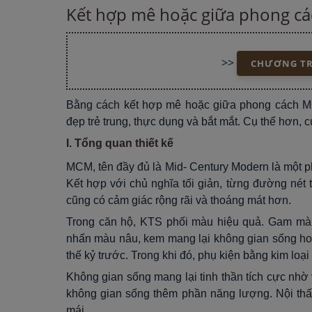
Kết hợp mê hoặc giữa phong cá
>>
CHƯƠNG TRÌ
Bằng cách kết hợp mê hoặc giữa phong cách MC
đẹp trẻ trung, thực dụng và bắt mắt. Cụ thể hơn,
I. Tổng quan thiết kế
MCM, tên đầy đủ là Mid- Century Modern là một ph
Kết hợp với chủ nghĩa tối giản, từng đường nét t
cũng có cảm giác rộng rãi và thoáng mát hơn.
Trong căn hộ, KTS phối màu hiệu quả. Gam màu 
nhấn màu nâu, kem mang lại không gian sống h
thế kỷ trước. Trong khi đó, phụ kiện bằng kim lo
Không gian sống mang lại tinh thần tích cực nhờ
không gian sống thêm phần năng lượng. Nội thất
mái.