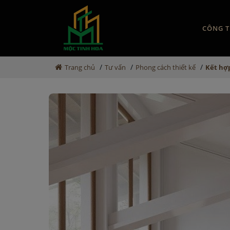
CÔNG T
/
/
/
Trang chủ
Tư vấn
Phong cách thiết kế
Kết hợ