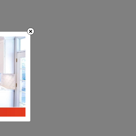
×
i
a
n
p
h