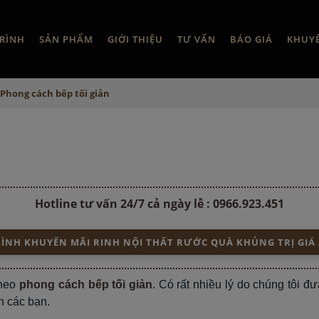
RÌNH
SẢN PHẨM
GIỚI THIỆU
TƯ VẤN
BÁO GIÁ
KHUY
Phong cách bếp tối giản
Hotline tư vấn 24/7 cả ngày lễ :
0966.923.451
NH KHUYẾN MÃI RINH NỘI THẤT RƯỚC QUÀ KHỦNG TRỊ GIÁ 
theo
phong cách bếp tối giản
. Có rất nhiều lý do chúng tôi đư
ến các bạn.