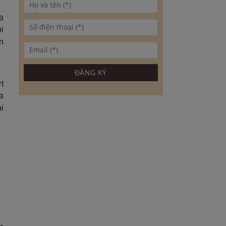
ạ
i
n
t
a
i