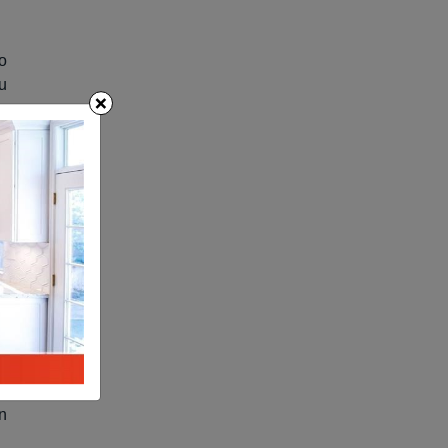
o
u
×
à
g
n
g
t
n