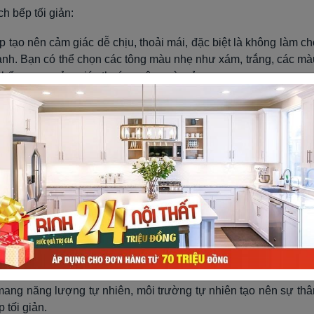
h bếp tối giản:
tạo nên cảm giác dễ chịu, thoải mái, đặc biệt là không làm ch
ạnh. Bạn có thể chọn các tông màu nhẹ như xám, trắng, các mà
 bếp mang cảm giác thoáng, rộng và mở.
ự trang trí phức tạp, cồng kềnh, điều đó tạo nên sự đơn giản, v
nấu nướng thông minh và đa năng để giảm thiểu các thiết bị, cũn
g các hình thức cất giữ, với các thiết kế kéo, trượt đẩy để tiệ
ản thì nội thất bếp càng cần tích hợp tính đa nhiệm, để sử dụn
ích, không gian sử dụng.
ền và nhẹ như kính, gỗ, nhựa…và hạn chế sử dụng quá nhiều vậ
ơn giản, nhẹ nhàng, và rộng thoáng.
mang năng lượng tự nhiên, môi trường tự nhiên tạo nên sự thâ
 tối giản.