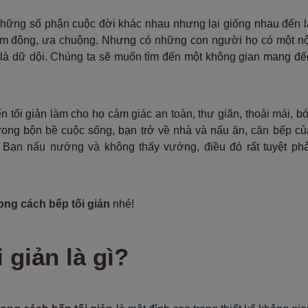
những số phận cuộc đời khác nhau nhưng lại giống nhau đến l
ám đông, ưa chuộng. Nhưng có những con người họ có một nộ
ể là dữ dội. Chúng ta sẽ muốn tìm đến một không gian mang đế
n tối giản làm cho họ cảm giác an toàn, thư giãn, thoải mái, bớ
trong bộn bề cuộc sống, bạn trở về nhà và nấu ăn, căn bếp củ
. Bạn nấu nướng và không thấy vướng, điều đó rất tuyệt phả
ng cách bếp tối giản
nhé!
 giản là gì?