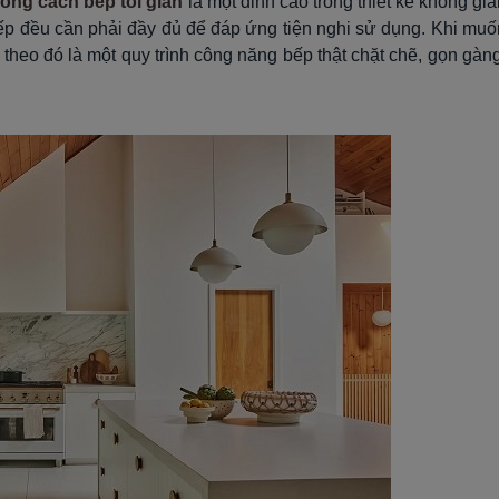
ong cách bếp tối giản
là một đỉnh cao trong thiết kế không gia
ếp đều cần phải đầy đủ để đáp ứng tiện nghi sử dụng. Khi muố
à theo đó là một quy trình công năng bếp thật chặt chẽ, gọn gàng