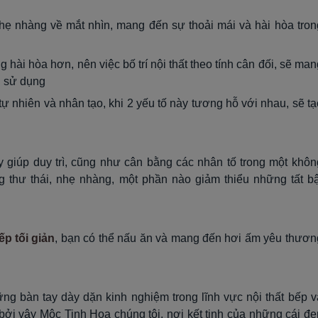
hẹ nhàng về mắt nhìn, mang đến sự thoải mái và hài hòa tron
 hài hòa hơn, nên việc bố trí nội thất theo tính cân đối, sẽ man
i sử dụng
tự nhiên và nhân tạo, khi 2 yếu tố này tương hỗ với nhau, sẽ tạ
y giúp duy trì, cũng như cân bằng các nhân tố trong một khôn
g thư thái, nhẹ nhàng, một phần nào giảm thiểu những tất bậ
p tối giản
, bạn có thể nấu ăn và mang đến hơi ấm yêu thươn
g bàn tay dày dặn kinh nghiệm trong lĩnh vực nội thất bếp v
bởi vậy Mộc Tinh Hoa chúng tôi, nơi kết tinh của những cái đẹ