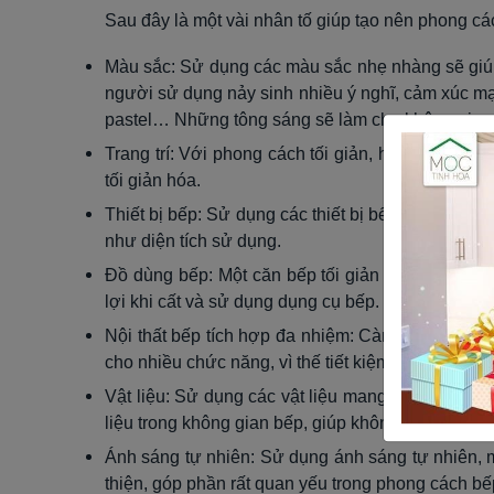
Sau đây là một vài nhân tố giúp tạo nên phong các
Màu sắc: Sử dụng các màu sắc nhẹ nhàng sẽ giúp 
người sử dụng nảy sinh nhiều ý nghĩ, cảm xúc m
pastel… Những tông sáng sẽ làm cho không gian
Trang trí: Với phong cách tối giản, hạn chế các s
tối giản hóa.
Thiết bị bếp: Sử dụng các thiết bị bếp đun nấu, 
như diện tích sử dụng.
Đồ dùng bếp: Một căn bếp tối giản sẽ luôn sử dụn
lợi khi cất và sử dụng dụng cụ bếp.
Nội thất bếp tích hợp đa nhiệm: Càng muốn tối gi
cho nhiều chức năng, vì thế tiết kiệm được diện t
Vật liệu: Sử dụng các vật liệu mang tính chất b
liệu trong không gian bếp, giúp không gian bếp đ
Ánh sáng tự nhiên: Sử dụng ánh sáng tự nhiên, 
thiện, góp phần rất quan yếu trong phong cách bếp