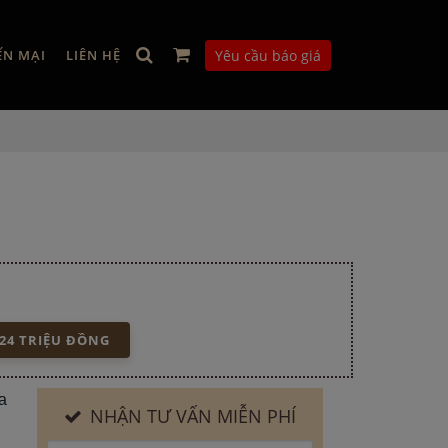
ẾN MẠI
LIÊN HỆ
Yêu cầu báo giá
24 TRIỆU ĐỒNG
a
NHẬN TƯ VẤN MIỄN PHÍ